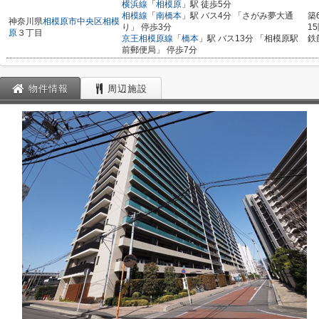
横浜線
「
相模原
」駅 徒歩5分
相模線
「
南橋本
」駅 バス4分 「さがみ夢大通
築
神奈川県
相模原市中央区
相模
り」 停歩3分
1
原
３丁目
京王相模原線
「
橋本
」駅 バス13分 「相模原駅
鉄
前郵便局」 停歩7分
物件情報
周辺施設