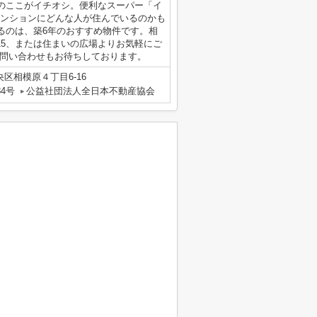
のここがイチオシ。便利なスーパー「イ
マンションにどんな人が住んでいるのかも
るのは、築6年のおすすめ物件です。相
-015、または住まいの広場よりお気軽にご
mからのお問い合わせもお待ちしております。
区相模原４丁目6-16
84号
公益社団法人全日本不動産協会