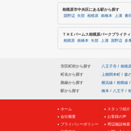
相模原市中央区にある駅から探す
淵野辺
矢部
相模原
南橋本
上溝
番
ＴＨＥパームス相模原パークブライティ
相模原
南橋本
矢部
上溝
淵野辺
多
市区町村から探す
八王子市
/
相模
町名から探す
上鶴間本町
/
森
路線から探す
横浜線
/
相模線
/
駅から探す
橋本
/
八王子
/
ホーム
スタッフ紹介
会社概要
お客様の声
プライバシーポリシー
周辺施設検索