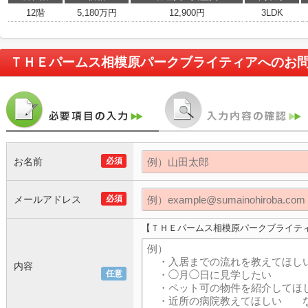
12階
5,180万円
12,900円
3LDK
ＴＨＥパームス相模原パークブライティア
へのお
お名前
必須
メールアドレス
必須
【ＴＨＥパームス相模原パークブライテ
内容
任意