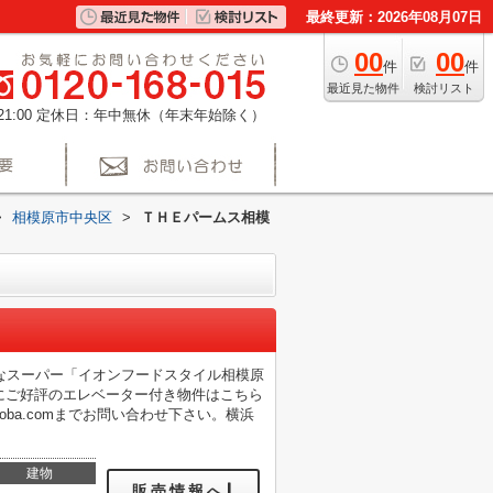
最終更新：2026年08月07日
00
00
件
件
最近見た物件
検討リスト
1:00
定休日：年中無休（年末年始除く）
>
相模原市中央区
>
ＴＨＥパームス相模
なスーパー「イオンフードスタイル相模原
にご好評のエレベーター付き物件はこちら
roba.comまでお問い合わせ下さい。横浜
建物
販売情報へ