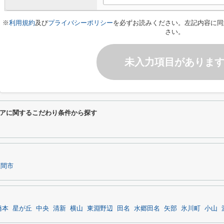
※
利用規約
及び
プライバシーポリシー
を必ずお読みください。左記内容に同
さい。
未入力項目がありま
アに関するこだわり条件から探す
座間市
橋本
星が丘
中央
清新
横山
東淵野辺
田名
水郷田名
矢部
氷川町
小山