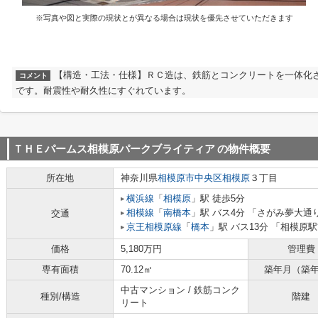
※写真や図と実際の現状とが異なる場合は現状を優先させていただきます
【構造・工法・仕様】ＲＣ造は、鉄筋とコンクリートを一体化
コメント
です。耐震性や耐久性にすぐれています。
ＴＨＥパームス相模原パークブライティア
の物件概要
所在地
神奈川県
相模原市中央区
相模原
３丁目
横浜線
「
相模原
」駅 徒歩5分
相模線
「
南橋本
」駅 バス4分 「さがみ夢大通
交通
京王相模原線
「
橋本
」駅 バス13分 「相模原
価格
5,180万円
管理費
専有面積
70.12㎡
築年月（築
中古マンション / 鉄筋コンク
種別/構造
階建
リート