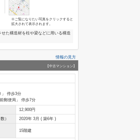
※ご覧になりたい写真をクリックすると
拡大されて表示されます。
させた構造材を柱や梁などに用いる構造
情報の見方
【中古マンション】
り」 停歩3分
駅前郵便局」 停歩7分
12,900円
年数）
2020年 3月 ( 築6年 )
15階建