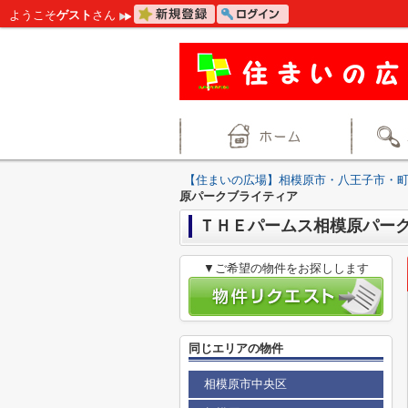
ようこそ
ゲスト
さん
【住まいの広場】相模原市・八王子市・
原パークブライティア
ＴＨＥパームス相模原パー
▼ご希望の物件をお探しします
同じエリアの物件
相模原市中央区