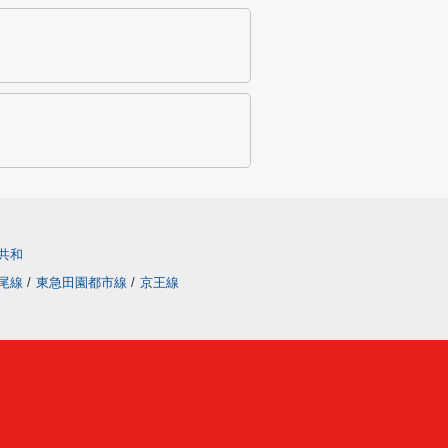
共和
尾線
/
東急田園都市線
/
京王線