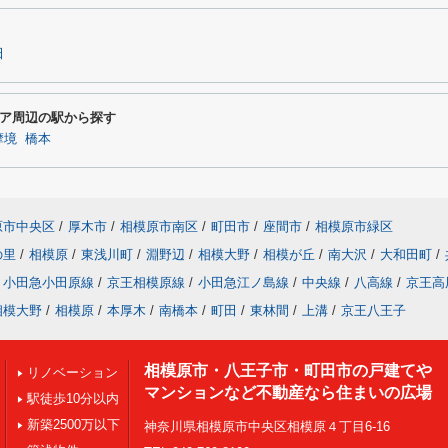
田
ア周辺の駅から探す
摩境
橋本
原市中央区
/
厚木市
/
相模原市南区
/
町田市
/
座間市
/
相模原市緑区
の里
/
相模原
/
東浅川町
/
淵野辺
/
相模大野
/
相模が丘
/
南大沢
/
大和田町
/
小田急小田原線
/
京王相模原線
/
小田急江ノ島線
/
中央線
/
八高線
/
京王高
相模大野
/
相模原
/
本厚木
/
南橋本
/
町田
/
東林間
/
上溝
/
京王八王子
相模原市・八王子市・町田市の戸建てや
リノベーション
マンションなど不動産なら住まいの広場
駅徒歩10分以内
新築2500万以下
神奈川県相模原市中央区相模原４丁目6-16