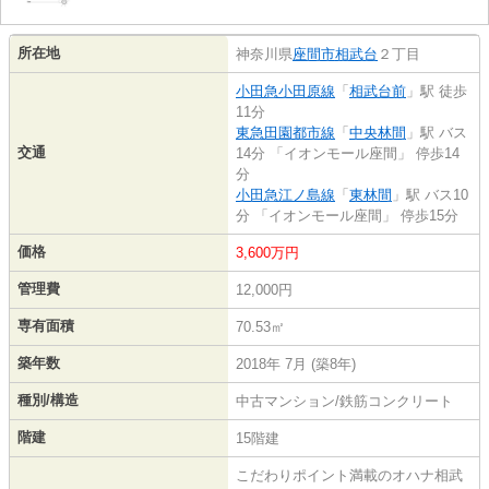
所在地
神奈川県
座間市
相武台
２丁目
小田急小田原線
「
相武台前
」駅 徒歩
11分
東急田園都市線
「
中央林間
」駅 バス
交通
14分 「イオンモール座間」 停歩14
分
小田急江ノ島線
「
東林間
」駅 バス10
分 「イオンモール座間」 停歩15分
価格
3,600万円
管理費
12,000円
専有面積
70.53㎡
築年数
2018年 7月 (築8年)
種別/構造
中古マンション/鉄筋コンクリート
階建
15階建
こだわりポイント満載のオハナ相武