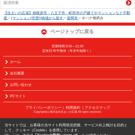
築浅特集
【住まいの広場】相模原市・八王子市・町田市の戸建てやマンションなど不動
産
>
(マンション(売買))地域から探す
>
座間市
>
オハナ相武台
ページトップに戻る
営業時間:9:00～21:00
定休日:年中無休（年末年始除く）
ホーム
会社概要
お問い合わせ
PCサイト
プライバシーポリシー
利用規約
｜アクセスマップ
｜
Copyright(c) 株式会社住まいの広場 All rights reserved.
当サイトでは、お客様の当サイト利用状況把握、サービス向上検討を目的と
して、クッキー（Cookie）を使用しています。