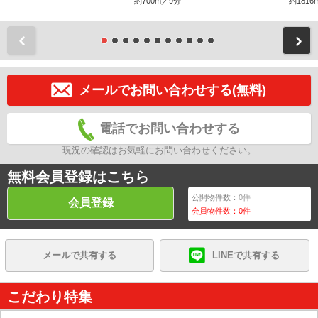
約700m／9分
約1816
前
メールでお問い合わせする(無料)
電話でお問い合わせする
現況の確認はお気軽にお問い合わせください。
無料会員登録はこちら
公開物件数：
0
件
会員登録
会員物件数：
0
件
メールで共有する
LINEで共有する
こだわり特集