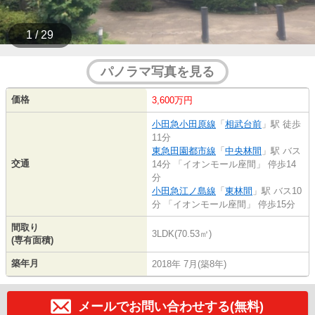
1 / 29
パノラマ写真を見る
価格
3,600万円
小田急小田原線
「
相武台前
」駅 徒歩
11分
東急田園都市線
「
中央林間
」駅 バス
交通
14分 「イオンモール座間」 停歩14
分
小田急江ノ島線
「
東林間
」駅 バス10
分 「イオンモール座間」 停歩15分
間取り
3LDK(70.53㎡)
(専有面積)
築年月
2018年 7月(築8年)
メールでお問い合わせする(無料)