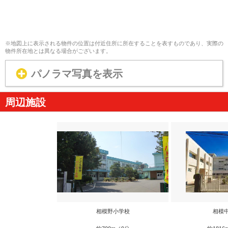
※地図上に表示される物件の位置は付近住所に所在することを表すものであり、実際の
物件所在地とは異なる場合がございます。
パノラマ写真を表示
周辺施設
相模野小学校
相模