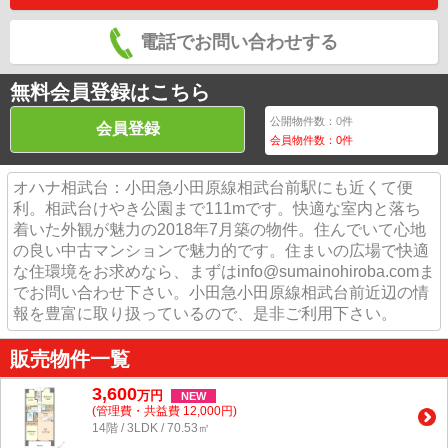
電話でお問い合わせする
無料会員登録はこちら
公開物件数：
0
件
会員登録
会員物件数：
0
件
オハナ相武台：小田急小田原線相武台前駅にも近くて便
利。相武台けやき公園まで111mです。快適な室内と落ち
着いた外観が魅力の2018年7月築の物件。住んでいて心地
の良い中古マンションで魅力的です。住まいの広場で快適
な住環境をお求めなら、まずはinfo@sumainohiroba.comま
でお問い合わせ下さい。小田急小田原線相武台前近辺の情
報を豊富に取り扱っているので、是非ご利用下さい。
販売物件一覧
3,600
万
円
NEW
(管理費・共益費 12,000円)
14階 / 3LDK / 70.53㎡