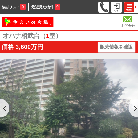
0
0
検討リスト
最近見た物件
お問合せ
オハナ相武台（
1
室）
価格
3,600万円
販売情報を確認