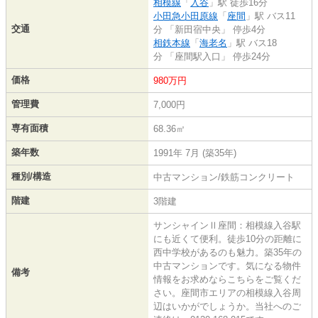
相模線
「
入谷
」駅 徒歩16分
小田急小田原線
「
座間
」駅 バス11
交通
分 「新田宿中央」 停歩4分
相鉄本線
「
海老名
」駅 バス18
分 「座間駅入口」 停歩24分
価格
980万円
管理費
7,000円
専有面積
68.36㎡
築年数
1991年 7月 (築35年)
種別/構造
中古マンション/鉄筋コンクリート
階建
3階建
サンシャインⅡ座間：相模線入谷駅
にも近くて便利。徒歩10分の距離に
西中学校があるのも魅力。築35年の
中古マンションです。気になる物件
備考
情報をお求めならこちらをご覧くだ
さい。座間市エリアの相模線入谷周
辺はいかがでしょうか。当社へのご