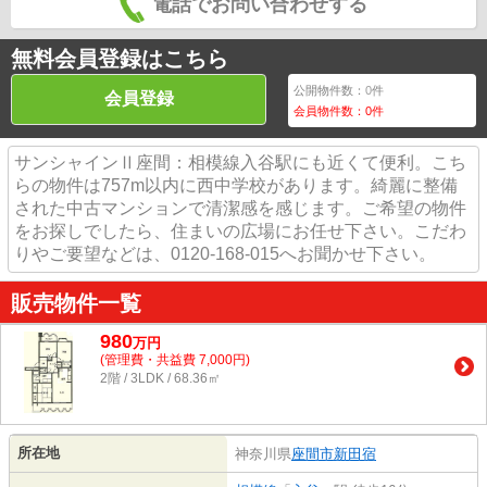
電話でお問い合わせする
無料会員登録はこちら
公開物件数：
0
件
会員登録
会員物件数：
0
件
サンシャインⅡ座間：相模線入谷駅にも近くて便利。こち
らの物件は757m以内に西中学校があります。綺麗に整備
された中古マンションで清潔感を感じます。ご希望の物件
をお探しでしたら、住まいの広場にお任せ下さい。こだわ
りやご要望などは、0120-168-015へお聞かせ下さい。
販売物件一覧
980
万
円
(管理費・共益費 7,000円)
2階 / 3LDK / 68.36㎡
所在地
神奈川県
座間市
新田宿