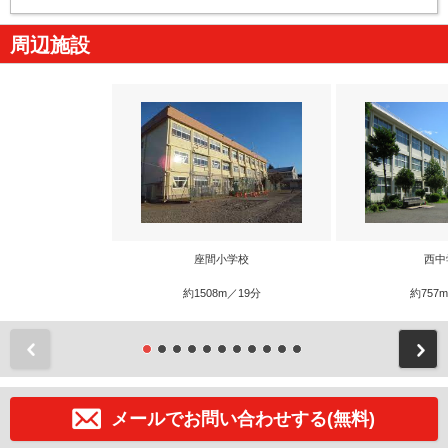
周辺施設
座間小学校
西中
約1508m／19分
約757
前
メールでお問い合わせする(無料)