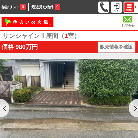
0
0
検討リスト
最近見た物件
お問合せ
サンシャインⅡ座間（
1
室）
価格
980万円
販売情報を確認