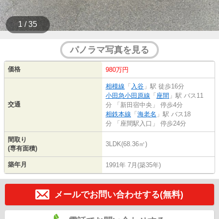
1 / 35
パノラマ写真を見る
価格
980万円
相模線
「
入谷
」駅 徒歩16分
小田急小田原線
「
座間
」駅 バス11
交通
分 「新田宿中央」 停歩4分
相鉄本線
「
海老名
」駅 バス18
分 「座間駅入口」 停歩24分
間取り
3LDK(68.36㎡)
(専有面積)
築年月
1991年 7月(築35年)
メールでお問い合わせする(無料)