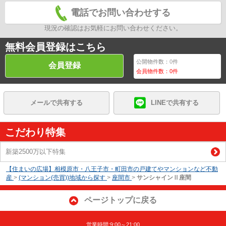
電話でお問い合わせする
現況の確認はお気軽にお問い合わせください。
無料会員登録はこちら
公開物件数：
0
件
会員登録
会員物件数：
0
件
メールで共有する
LINEで共有する
こだわり特集
新築2500万以下特集
【住まいの広場】相模原市・八王子市・町田市の戸建てやマンションなど不動
産
>
(マンション(売買))地域から探す
>
座間市
>
サンシャインⅡ座間
ページトップに戻る
営業時間:9:00～21:00