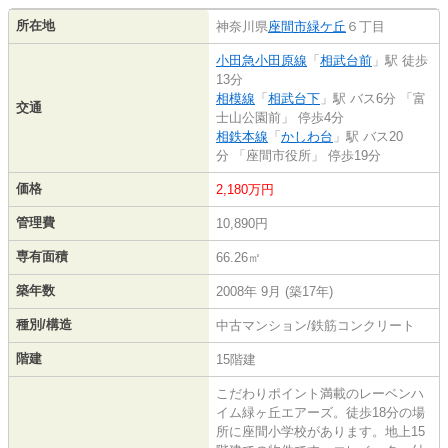
所在地
神奈川県
座間市
緑ケ丘
６丁目
小田急小田原線
「
相武台前
」駅 徒歩
13分
相模線
「
相武台下
」駅 バス6分 「富
交通
士山公園前」 停歩4分
相鉄本線
「
かしわ台
」駅 バス20
分 「座間市役所」 停歩19分
価格
2,180万円
管理費
10,890円
専有面積
66.26㎡
築年数
2008年 9月 (築17年)
種別/構造
中古マンション/鉄筋コンクリート
階建
15階建
こだわりポイント満載のレーベンハ
イム緑ヶ丘エアーズ。徒歩18分の場
所に座間小学校があります。地上15