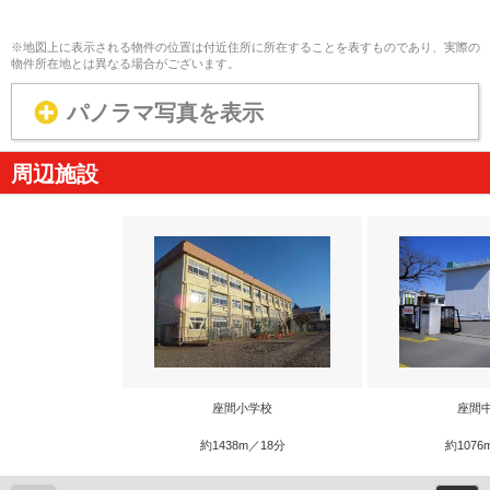
※地図上に表示される物件の位置は付近住所に所在することを表すものであり、実際の
物件所在地とは異なる場合がございます。
パノラマ写真を表示
周辺施設
座間小学校
座間
約1438m／18分
約1076