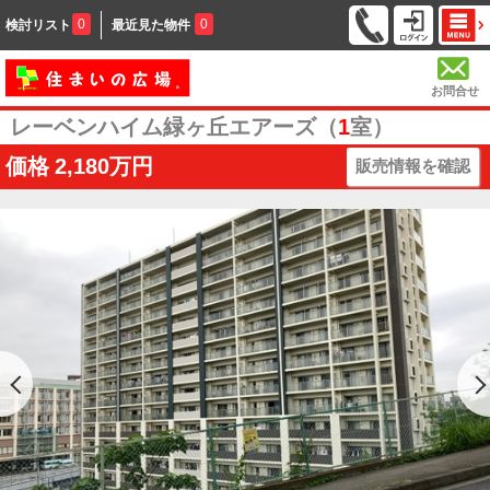
0
0
検討リスト
最近見た物件
お問合せ
レーベンハイム緑ヶ丘エアーズ（
1
室）
価格
2,180万円
販売情報を確認