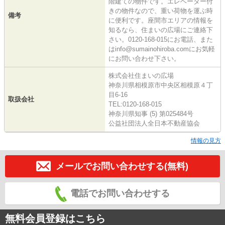
階建ての物件です。エレベーター付
きの物件なので、重い荷物を運ぶ時
備考
に便利です。座間市エリアの情報を
知るなら、住まいの広場にご連絡下
さい。0120-168-015にお電話、また
はinfo@sumainohiroba.comにお気軽
にお問い合わせ下さい。
株式会社住まいの広場
神奈川県相模原市中央区相模原４丁
目6-16
取扱会社
TEL:0120-168-015
神奈川県知事 (5) 第025484号
公益社団法人全日本不動産協会
情報の見方
メールでお問い合わせする(無料)
電話でお問い合わせする
無料会員登録はこちら