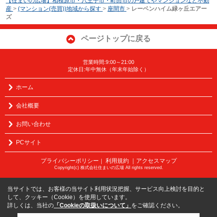
【住まいの広場】相模原市・八王子市・町田市の戸建てやマンションなど不動
産
>
(マンション(売買))地域から探す
>
座間市
>
レーベンハイム緑ヶ丘エアー
ズ
ページトップに戻る
営業時間:9:00～21:00
定休日:年中無休（年末年始除く）
ホーム
会社概要
お問い合わせ
PCサイト
プライバシーポリシー
利用規約
｜アクセスマップ
｜
Copyright(c) 株式会社住まいの広場 All rights reserved.
当サイトでは、お客様の当サイト利用状況把握、サービス向上検討を目的と
して、クッキー（Cookie）を使用しています。
詳しくは、当社の
「Cookieの取扱いについて」
をご確認ください。