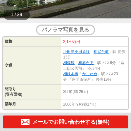
1 / 29
パノラマ写真を見る
価格
2,180万円
小田急小田原線
「
相武台前
」駅 徒歩
13分
相模線
「
相武台下
」駅 バス6分 「富
交通
士山公園前」 停歩4分
相鉄本線
「
かしわ台
」駅 バス20
分 「座間市役所」 停歩19分
間取り
3LDK(66.26㎡)
(専有面積)
築年月
2008年 9月(築17年)
メールでお問い合わせする(無料)