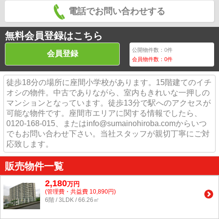
電話でお問い合わせする
無料会員登録はこちら
公開物件数：
0
件
会員登録
会員物件数：
0
件
徒歩18分の場所に座間小学校があります。15階建てのイチ
オシの物件。中古でありながら、室内もきれいな一押しの
マンションとなっています。徒歩13分で駅へのアクセスが
可能な物件です。座間市エリアに関する情報でしたら、
0120-168-015、またはinfo@sumainohiroba.comからいつ
でもお問い合わせ下さい。当社スタッフが親切丁寧にご対
応致します。
販売物件一覧
2,180
万
円
(管理費・共益費 10,890円)
6階 / 3LDK / 66.26㎡