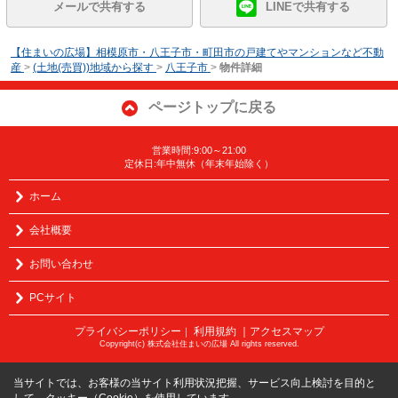
メールで共有する
LINEで共有する
【住まいの広場】相模原市・八王子市・町田市の戸建てやマンションなど不動
産
>
(土地(売買))地域から探す
>
八王子市
>
物件詳細
ページトップに戻る
営業時間:9:00～21:00
定休日:年中無休（年末年始除く）
ホーム
会社概要
お問い合わせ
PCサイト
プライバシーポリシー
利用規約
｜アクセスマップ
｜
Copyright(c) 株式会社住まいの広場 All rights reserved.
当サイトでは、お客様の当サイト利用状況把握、サービス向上検討を目的と