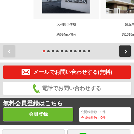
大和田小学校
第五
約624m／8分
約1318
前
メールでお問い合わせする(無料)
電話でお問い合わせする
無料会員登録はこちら
公開物件数：
0
件
会員登録
会員物件数：
0
件