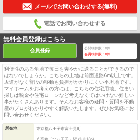
メールでお問い合わせする(無料)
電話でお問い合わせする
無料会員登録はこちら
公開物件数：
0
件
会員登録
会員物件数：
0
件
利便性のある角地で毎日を爽やかに送ることができるので
はないでしょうか。こちらの土地は前面道路6m以上です。
坂道がなく普段の移動も負担がかかりにくい平坦地です。
マイホームをお考えの方には、こちらの住宅用地。住まい
探しは税金や住宅ローンなど考えなくてはいけない難しい
事がたくさんあります。そんなお客様の疑問・質問を不動
産のプロがわかりやすく解説いたします。ぜひお気軽にお
問い合わせください。
所在地
東京都
八王子市
富士見町
八高線
「
北八王子
」駅 徒歩18分