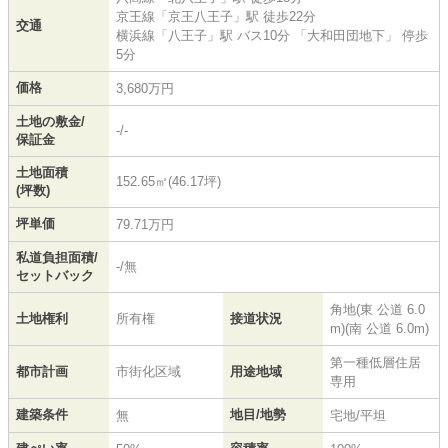
京王線
「
京王八王子
」駅 徒歩22分
交通
横浜線
「
八王子
」駅 バス10分 「大和田団地下」 停歩
5分
価格
3,680万円
土地の敷金/
-/-
保証金
土地面積
152.65㎡(46.17坪)
(坪数)
坪単価
79.71万円
私道負担面積/
-/無
セットバック
角地(東 公道 6.0
土地権利
所有権
接道状況
m)(南 公道 6.0m)
第一種低層住居
都市計画
市街化区域
用途地域
専用
建築条件
地目/地勢
無
宅地/平坦