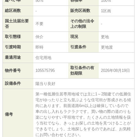
建ぺい率
容積率
50%
100%
総区画数
販売区画数
-
1区画
国土法届出要
その他の法令
不要
-
否
上の制限
取引態様
現況
仲介
更地
引渡時期
引渡条件
即時
更地渡
最適用途
住宅用地
取引条件の有
物件番号
105575795
2026年08月19日
効期限
設備条件
陽当り良好
第一種低層住居専用地域では主に1～2階建ての低層住
宅がゆったりと立ち並ぶような住宅街が形成される傾
向にあります。前面道路6m以上は確保しているので
車の出し入れもラクラクです。買い物の際の道のりも
備考
楽になりやすい平坦地です。たくさんの土地情報を扱
う当社でなら、きっとお探しの土地を見つけることが
できるでしょう。土地探しをするのであれば、お気軽
にお問い合わせください。