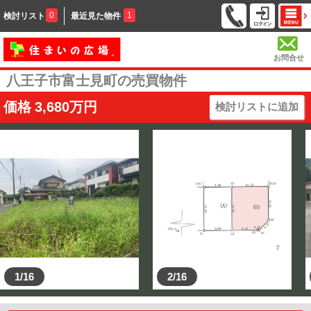
0
1
検討リスト
最近見た物件
お問合せ
八王子市富士見町の売買物件
価格
3,680
万円
検討リストに追加
1/16
2/16