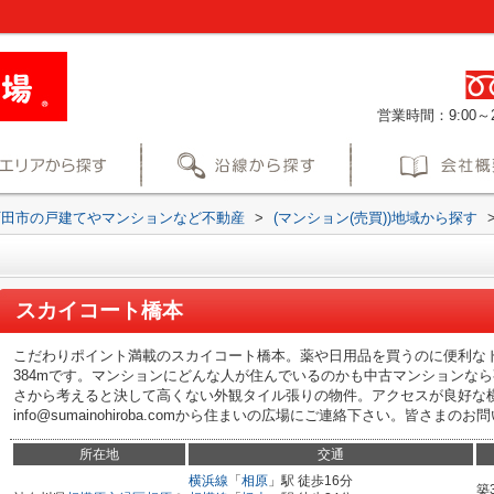
営業時間：9:00～2
町田市の戸建てやマンションなど不動産
>
(マンション(売買))地域から探す
スカイコート橋本
こだわりポイント満載のスカイコート橋本。薬や日用品を買うのに便利なド
384mです。マンションにどんな人が住んでいるのかも中古マンションな
さから考えると決して高くない外観タイル張りの物件。アクセスが良好な
info@sumainohiroba.comから住まいの広場にご連絡下さい。皆さ
所在地
交通
横浜線
「
相原
」駅 徒歩16分
築