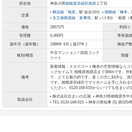
所在地
神奈川県
相模原市緑区
相原
２丁目
横浜線
「
相原
」駅 徒歩16分
相模線
「
橋本
」
交通
京王相模原線
「
多摩境
」駅 バス8分 「相原（
価格
280万円
利回り
管理費
6,000円
専有面
築年月（築年数）
1988年 9月 ( 築37年 )
棟総戸
中古マンション / 鉄筋コンク
種別/構造
階建
リート
新着情報：スカイコート橋本の空室情報ならコ
ッグセイムス 相模原相原店まで384mです。
備考
で、とても魅力的です。多くの方に好評な、清
です。相模原市緑区でマイホームを手に入れる
ください。0120-168-015からいつでも住ま
株式会社住まいの広場
神奈川県相模原市中央
取扱会社
TEL:0120-168-015
神奈川県知事 (5) 第0254