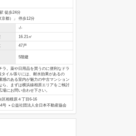
駅 徒歩24分
東京都）」 停歩12分
-/-
積
16.21㎡
数
47戸
5階建
チラ。薬や日用品を買うのに便利なドラ
外観タイル張りには、耐水効果があるの
潔感のある室内が魅力の中古マンション
なら、まずは横浜線相原エリアをご検討
いの広場にお問い合わせ下さい。
区相模原４丁目6-16
84号
公益社団法人全日本不動産協会