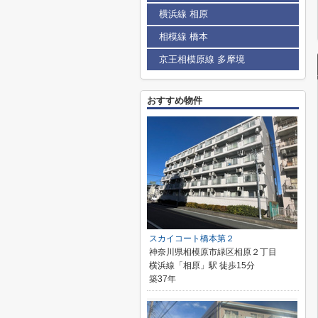
横浜線 相原
相模線 橋本
京王相模原線 多摩境
おすすめ物件
スカイコート橋本第２
神奈川県相模原市緑区相原２丁目
横浜線「相原」駅 徒歩15分
築37年