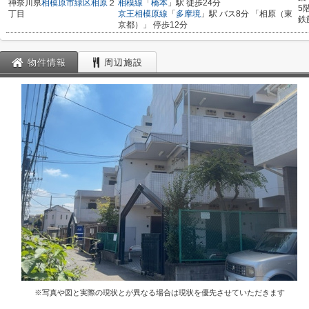
神奈川県
相模原市緑区
相原
２
相模線
「
橋本
」駅 徒歩24分
5
丁目
京王相模原線
「
多摩境
」駅 バス8分 「相原（東
鉄
京都）」 停歩12分
物件情報
周辺施設
※写真や図と実際の現状とが異なる場合は現状を優先させていただきます