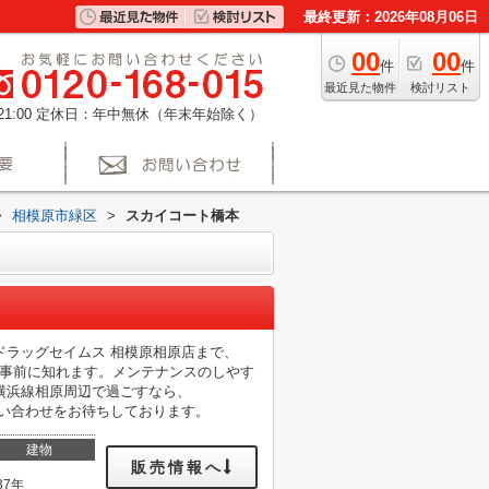
最終更新：2026年08月06日
00
00
件
件
最近見た物件
検討リスト
1:00
定休日：年中無休（年末年始除く）
>
相模原市緑区
>
スカイコート橋本
ラッグセイムス 相模原相原店まで、
ら事前に知れます。メンテナンスのしやす
横浜線相原周辺で過ごすなら、
まのお問い合わせをお待ちしております。
建物
販売情報へ
37年