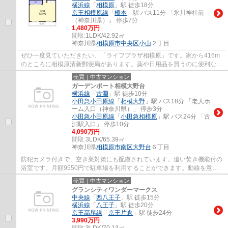
横浜線
「
相模原
」駅 徒歩18分
京王相模原線
「
橋本
」駅 バス11分 「氷川神社前
（神奈川県）」 停歩7分
1,480万円
間取:
1LDK/42.92㎡
神奈川県
相模原市中央区
小山
２丁目
ぜひ一度見ていただきたい、「ライフプラザ相模原」です。家から416m
のところに相模原清新郵便局があります。薬や日用品を買うのに便利な
Welpark(ウェルパーク) 相模原清新店まで、480...
売買｜中古マンション
ガーデンポート相模大野台
横浜線
「
古淵
」駅 徒歩10分
小田急小田原線
「
相模大野
」駅 バス18分 「老人ホ
ーム入口（神奈川県）」 停歩3分
小田急小田原線
「
小田急相模原
」駅 バス24分 「古
淵駅入口」 停歩10分
4,090万円
間取:
3LDK/65.39㎡
神奈川県
相模原市南区
大野台
６丁目
防犯カメラ付きで、空き巣対策にも配慮されています。追い焚き機能付の
浴室です。月額9550円で駐車場を利用することができます。動線を意識
したデザインのシステムキッチン付きで作業...
売買｜中古マンション
グランシティワンダーマークス
中央線
「
西八王子
」駅 徒歩15分
横浜線
「
八王子
」駅 徒歩20分
京王高尾線
「
京王片倉
」駅 徒歩24分
3,990万円
間取:
3LDK/70.13㎡