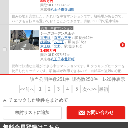
880万円
間取:
3LDK/80.45㎡
東京都
八王子市
寺田町
住み心地も充実した、きれいな中古マンションです。駐輪場があるので、
バイクも自転車も置いておくことができます。月額3500円で駐車場を利
用することができます。初めて訪れる街で暮...
売買｜中古マンション
シーズガーデン八王子
京王線
「
京王八王子
」駅 徒歩12分
横浜線
「
八王子
」駅 徒歩16分
京王線
「
北野
」駅 徒歩16分
3,480万円
間取:
3LDK/75.67㎡
東京都
八王子市
北野町
便利で快適な生活ができる中古マンションです。IHクッキングヒーターを
使用したキッチンです。駐輪場が利用できるので、自転車の盗難の心配が
ありません。防犯カメラを設置しており、...
該当公開件数
251
件 販売数
250
件
1-20
件表示
1
2
3
4
5
<<前へ
次へ>>
最初
チェックした物件をまとめて
検討リストに追加
お問い合わせ
無料会員登録はこちら