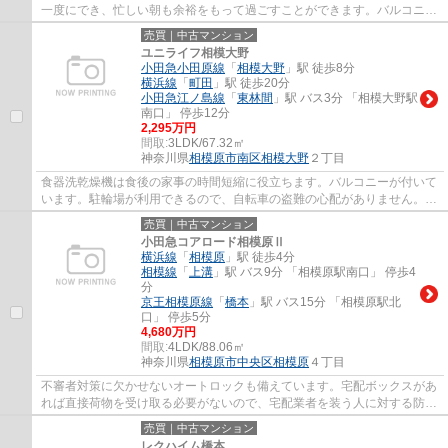
一度にでき、忙しい朝も余裕をもって過ごすことができます。バルコニー
をご活用いただけます。シューズボックス...
売買｜中古マンション
ユニライフ相模大野
小田急小田原線
「
相模大野
」駅 徒歩8分
横浜線
「
町田
」駅 徒歩20分
小田急江ノ島線
「
東林間
」駅 バス3分 「相模大野駅
南口」 停歩12分
2,295万円
間取:
3LDK/67.32㎡
神奈川県
相模原市南区
相模大野
２丁目
食器洗乾燥機は食後の家事の時間短縮に役立ちます。バルコニーが付いて
います。駐輪場が利用できるので、自転車の盗難の心配がありません。中
古でありながら、室内もきれいな一押しの...
売買｜中古マンション
小田急コアロード相模原Ⅱ
横浜線
「
相模原
」駅 徒歩4分
相模線
「
上溝
」駅 バス9分 「相模原駅南口」 停歩4
分
京王相模原線
「
橋本
」駅 バス15分 「相模原駅北
口」 停歩5分
4,680万円
間取:
4LDK/88.06㎡
神奈川県
相模原市中央区
相模原
４丁目
不審者対策に欠かせないオートロックも備えています。宅配ボックスがあ
れば直接荷物を受け取る必要がないので、宅配業者を装う人に対する防犯
対策にもなり安心できます。築24年の中古...
売買｜中古マンション
レクハイム橋本