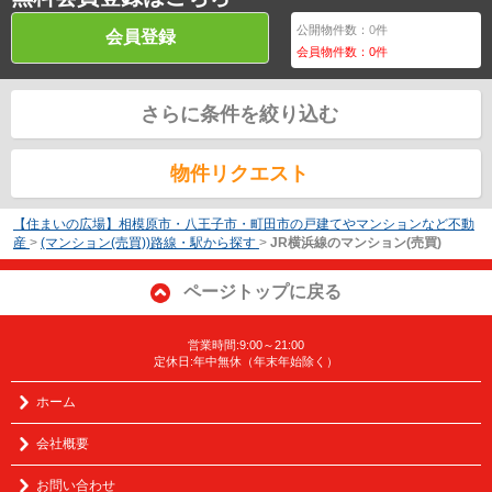
公開物件数：
0
件
会員登録
会員物件数：
0
件
さらに条件を絞り込む
物件リクエスト
【住まいの広場】相模原市・八王子市・町田市の戸建てやマンションなど不動
産
>
(マンション(売買))路線・駅から探す
>
JR横浜線のマンション(売買)
ページトップに戻る
営業時間:9:00～21:00
定休日:年中無休（年末年始除く）
ホーム
会社概要
お問い合わせ