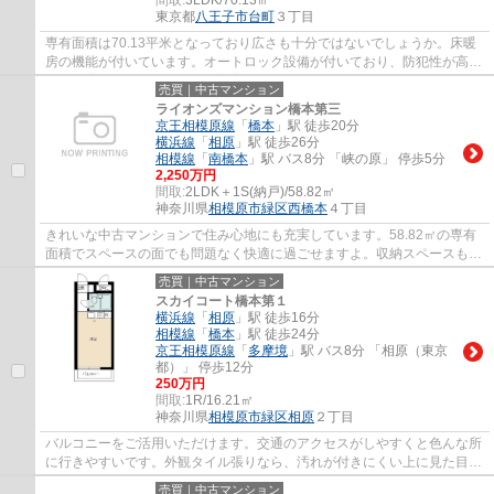
東京都
八王子市
台町
３丁目
専有面積は70.13平米となっており広さも十分ではないでしょうか。床暖
房の機能が付いています。オートロック設備が付いており、防犯性が高い
です。広々としたリビングに充実設備のキッ...
売買｜中古マンション
ライオンズマンション橋本第三
京王相模原線
「
橋本
」駅 徒歩20分
横浜線
「
相原
」駅 徒歩26分
相模線
「
南橋本
」駅 バス8分 「峡の原」 停歩5分
2,250万円
間取:
2LDK＋1S(納戸)/58.82㎡
神奈川県
相模原市緑区
西橋本
４丁目
きれいな中古マンションで住み心地にも充実しています。58.82㎡の専有
面積でスペースの面でも問題なく快適に過ごせますよ。収納スペースもあ
り部屋数も充実の2SLDK。10階建ての建物も...
売買｜中古マンション
スカイコート橋本第１
横浜線
「
相原
」駅 徒歩16分
相模線
「
橋本
」駅 徒歩24分
京王相模原線
「
多摩境
」駅 バス8分 「相原（東京
都）」 停歩12分
250万円
間取:
1R/16.21㎡
神奈川県
相模原市緑区
相原
２丁目
バルコニーをご活用いただけます。交通のアクセスがしやすくと色んな所
に行きやすいです。外観タイル張りなら、汚れが付きにくい上に見た目も
きれいに整います。都市近郊ですので、落...
売買｜中古マンション