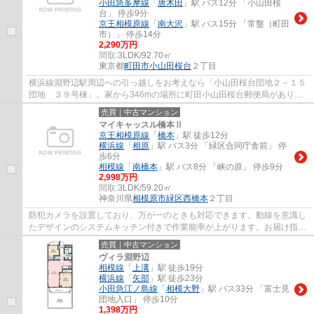
小田急多摩線
「
唐木田
」駅 バス12分 「小山田桜
台」 停歩9分
京王相模原線
「
南大沢
」駅 バス15分 「常盤（町田
市）」 停歩14分
2,290万円
間取:
3LDK/92.70㎡
東京都
町田市
小山田桜台
２丁目
横浜線淵野辺駅周辺への引っ越しをお考えなら「小山田桜台団地２－１５
団地 ３９号棟」。家から346mの場所に町田小山田桜台郵便局がありま
す。全居室フローリングで、落ち着いた生活...
売買｜中古マンション
マイキャッスル橋本Ⅱ
京王相模原線
「
橋本
」駅 徒歩12分
横浜線
「
相原
」駅 バス3分 「緑区合同庁舎前」 停
歩6分
相模線
「
南橋本
」駅 バス8分 「峡の原」 停歩9分
2,998万円
間取:
3LDK/59.20㎡
神奈川県
相模原市緑区
西橋本
２丁目
防犯カメラを設置しており、万が一のときも対応できます。動線を意識し
たデザインのシステムキッチン付きで作業能率が上がります。お届け指定
時間に間に合わないとき、直接受け取れな...
売買｜中古マンション
ヴィラ淵野辺
相模線
「
上溝
」駅 徒歩19分
横浜線
「
矢部
」駅 徒歩23分
小田急江ノ島線
「
相模大野
」駅 バス33分 「富士見
団地入口」 停歩10分
1,398万円