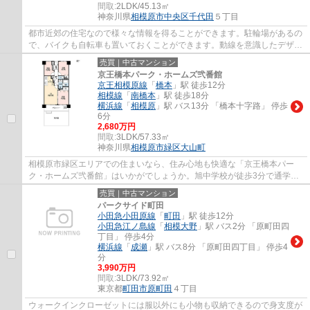
間取:
2LDK/45.13㎡
神奈川県
相模原市中央区
千代田
５丁目
都市近郊の住宅なので様々な情報を得ることができます。駐輪場があるの
で、バイクも自転車も置いておくことができます。動線を意識したデザイ
ンのシステムキッチン付きで作業能率が上...
売買｜中古マンション
京王橋本パーク・ホームズ弐番館
京王相模原線
「
橋本
」駅 徒歩12分
相模線
「
南橋本
」駅 徒歩18分
横浜線
「
相模原
」駅 バス13分 「橋本十字路」 停歩
6分
2,680万円
間取:
3LDK/57.33㎡
神奈川県
相模原市緑区
大山町
相模原市緑区エリアでの住まいなら、住み心地も快適な「京王橋本パー
ク・ホームズ弐番館」はいかがでしょうか。旭中学校が徒歩3分で通学に
も便利です。不動産のことでお悩みでしたら、...
売買｜中古マンション
パークサイド町田
小田急小田原線
「
町田
」駅 徒歩12分
小田急江ノ島線
「
相模大野
」駅 バス2分 「原町田四
丁目」 停歩4分
横浜線
「
成瀬
」駅 バス8分 「原町田四丁目」 停歩4
分
3,990万円
間取:
3LDK/73.92㎡
東京都
町田市
原町田
４丁目
ウォークインクローゼットには服以外にも小物も収納できるので身支度が