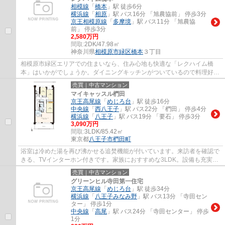
相模線
「
橋本
」駅 徒歩6分
横浜線
「
相原
」駅 バス16分 「旭農協前」 停歩3分
京王相模原線
「
多摩境
」駅 バス11分 「旭農協
前」 停歩3分
2,580万円
間取:
2DK/47.98㎡
神奈川県
相模原市緑区
橋本
３丁目
相模原市緑区エリアでの住まいなら、住み心地も快適な「レクハイム橋
本」はいかがでしょうか。ダイニングキッチンがついているので料理好き
の方にオススメです。専有面積47.98平米なの...
売買｜中古マンション
マイキャッスル椚田
京王高尾線
「
めじろ台
」駅 徒歩16分
中央線
「
西八王子
」駅 バス22分 「椚田」 停歩4分
横浜線
「
八王子
」駅 バス19分 「要石」 停歩3分
3,090万円
間取:
3LDK/85.42㎡
東京都
八王子市
椚田町
浴室は冷めた湯を再び沸かせる追焚機能が付いています。来訪者を確認で
きる、TVインターホン付きです。家族におすすめな3LDK。設備も充実し
ています。システムキッチンは使いやすく汚...
売買｜中古マンション
グリーンヒル寺田第一住宅
京王高尾線
「
めじろ台
」駅 徒歩34分
横浜線
「
八王子みなみ野
」駅 バス13分 「寺田セン
ター」 停歩1分
中央線
「
高尾
」駅 バス24分 「寺田センター」 停歩
1分