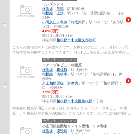
ワンズシティ
横浜線
「
矢部
」駅 徒歩1分
相模線
「
上溝
」駅 バス17分 「淵野辺駅南口」 停歩
14分
小田急江ノ島線
「
相模大野
」駅 バス30分 「矢部駅
入口」 停歩11分
4,698万円
間取:
3LDK/71.81㎡
神奈川県
相模原市中央区
矢部新町
こちらの住宅の向きは南西向きです。お探しの方はどうぞ。月額6500円
で駐車場を利用することができます。71.81以上ある広いお部屋ですの
で、ぜひご検討ください。宅配ボックス付きです...
売買｜中古マンション
ロアーブルビュー相模原
横浜線
「
相模原
」駅 徒歩5分
相模線
「
南橋本
」駅 バス5分 「相模原駅南口」 停
歩6分
京王相模原線
「
多摩境
」駅 バス5分 「相模原駅北
口」 停歩8分
3,598万円
間取:
3LDK/66.35㎡
神奈川県
相模原市中央区
相模原
３丁目
横浜線相模原駅周辺への引っ越しをお考えなら「ロアーブルビュー相模
原」。相模原駅前交番が392mのところにあります。歩いて324mの場所
に、イオンフードスタイル相模原店があります。...
売買｜中古マンション
小山田桜台団地２－１５団地 ３９号棟
横浜線
「
淵野辺
」駅 徒歩40分