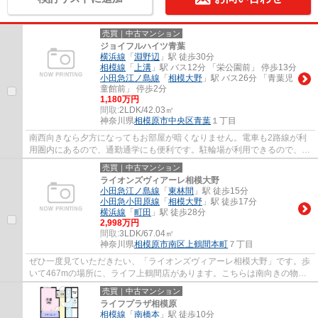
売買｜中古マンション
ジョイフルハイツ青葉
横浜線
「
淵野辺
」駅 徒歩30分
相模線
「
上溝
」駅 バス12分 「栄公園前」 停歩13分
小田急江ノ島線
「
相模大野
」駅 バス26分 「青葉児
童館前」 停歩2分
1,180万円
間取:
2LDK/42.03㎡
神奈川県
相模原市中央区
青葉
１丁目
南西向きなら夕方になってもお部屋が暗くなりません。電車も2路線が利
用圏内にあるので、通勤通学にも便利です。駐輪場が利用できるので、自
転車の盗難の心配がありません。広々とした...
売買｜中古マンション
ライオンズヴィアーレ相模大野
小田急江ノ島線
「
東林間
」駅 徒歩15分
小田急小田原線
「
相模大野
」駅 徒歩17分
横浜線
「
町田
」駅 徒歩28分
2,998万円
間取:
3LDK/67.04㎡
神奈川県
相模原市南区
上鶴間本町
７丁目
ぜひ一度見ていただきたい、「ライオンズヴィアーレ相模大野」です。歩
いて467mの場所に、ライフ上鶴間店があります。こちらは南向きの物件
です。駅まで徒歩15分の場所に立地していま...
売買｜中古マンション
ライフプラザ相模原
相模線
「
南橋本
」駅 徒歩10分