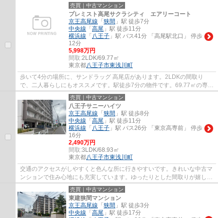
カメラが役に立ちます。防犯面も生活面も魅...
売買｜中古マンション
プレミスト高尾サクラシティ エアリーコート
京王高尾線
「
狭間
」駅 徒歩7分
中央線
「
高尾
」駅 徒歩11分
横浜線
「
八王子
」駅 バス41分 「高尾駅北口」 停歩
12分
5,998万円
間取:
2LDK/69.77㎡
東京都
八王子市
東浅川町
歩いて4分の場所に、サンドラッグ 高尾店があります。2LDKの間取り
で、二人暮らしにもオススメです。駅徒歩7分の物件です。69.77㎡の専有
面積がある物件です。住まい探しをするなら八...
売買｜中古マンション
八王子サニーハイツ
京王高尾線
「
狭間
」駅 徒歩8分
中央線
「
高尾
」駅 徒歩11分
横浜線
「
八王子
」駅 バス26分 「東京高専前」 停歩
16分
2,490万円
間取:
3LDK/68.93㎡
東京都
八王子市
東浅川町
交通のアクセスがしやすくと色んな所に行きやすいです。きれいな中古マ
ンションで住み心地にも充実しています。ゆったりとした間取りが嬉し
い、15帖以上のLDKとなっております。月額14...
売買｜中古マンション
東建狭間マンション
京王高尾線
「
狭間
」駅 徒歩3分
中央線
「
高尾
」駅 徒歩17分