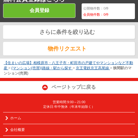
公開物件数：
0
件
会員登録
会員物件数：
0
件
さらに条件を絞り込む
物件リクエスト
【住まいの広場】相模原市・八王子市・町田市の戸建てやマンションなど不動
産
>
(マンション(売買))路線・駅から探す
>
京王電鉄京王高尾線
>
狭間駅のマ
ンション(売買)
ページトップに戻る
営業時間:9:00～21:00
定休日:年中無休（年末年始除く）
ホーム
会社概要