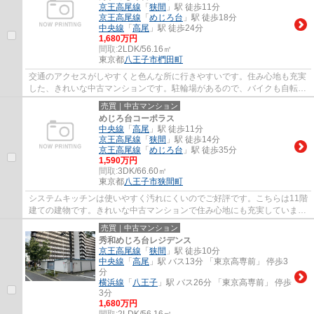
京王高尾線
「
狭間
」駅 徒歩11分
京王高尾線
「
めじろ台
」駅 徒歩18分
中央線
「
高尾
」駅 徒歩24分
1,680万円
間取:
2LDK/56.16㎡
東京都
八王子市
椚田町
交通のアクセスがしやすくと色んな所に行きやすいです。住み心地も充実
した、きれいな中古マンションです。駐輪場があるので、バイクも自転車
も置いておくことができます。バルコニー...
売買｜中古マンション
めじろ台コーポラス
中央線
「
高尾
」駅 徒歩11分
京王高尾線
「
狭間
」駅 徒歩14分
京王高尾線
「
めじろ台
」駅 徒歩35分
1,590万円
間取:
3DK/66.60㎡
東京都
八王子市
狭間町
システムキッチンは使いやすく汚れにくいのでご好評です。こちらは11階
建ての建物です。きれいな中古マンションで住み心地にも充実していま
す。駅まで徒歩11分でアクセス可能です。当...
売買｜中古マンション
秀和めじろ台レジデンス
京王高尾線
「
狭間
」駅 徒歩10分
中央線
「
高尾
」駅 バス13分 「東京高専前」 停歩3
分
横浜線
「
八王子
」駅 バス26分 「東京高専前」 停歩
3分
1,680万円
間取:
2LDK/56.16㎡