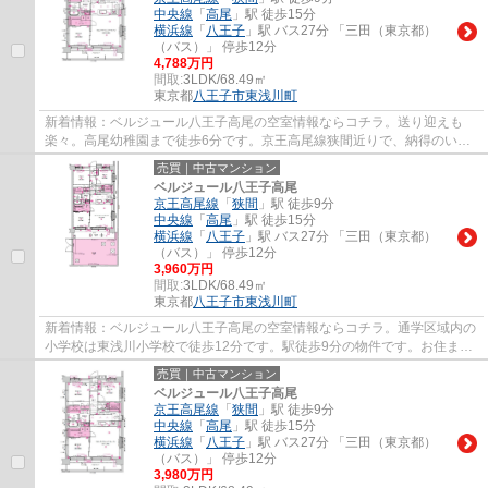
中央線
「
高尾
」駅 徒歩15分
横浜線
「
八王子
」駅 バス27分 「三田（東京都）
（バス）」 停歩12分
4,788万円
間取:
3LDK/68.49㎡
東京都
八王子市
東浅川町
新着情報：ベルジュール八王子高尾の空室情報ならコチラ。送り迎えも
楽々。高尾幼稚園まで徒歩6分です。京王高尾線狭間近りで、納得のいく
お住まいを見つけましょう。ご連絡はinfo@sum...
売買｜中古マンション
ベルジュール八王子高尾
京王高尾線
「
狭間
」駅 徒歩9分
中央線
「
高尾
」駅 徒歩15分
横浜線
「
八王子
」駅 バス27分 「三田（東京都）
（バス）」 停歩12分
3,960万円
間取:
3LDK/68.49㎡
東京都
八王子市
東浅川町
新着情報：ベルジュール八王子高尾の空室情報ならコチラ。通学区域内の
小学校は東浅川小学校で徒歩12分です。駅徒歩9分の物件です。お住まい
をお探しなら、八王子市エリアにある京王高...
売買｜中古マンション
ベルジュール八王子高尾
京王高尾線
「
狭間
」駅 徒歩9分
中央線
「
高尾
」駅 徒歩15分
横浜線
「
八王子
」駅 バス27分 「三田（東京都）
（バス）」 停歩12分
3,980万円