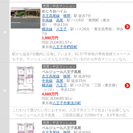
ッピングも楽しむことが出来ます。南面バ...
売買｜中古マンション
めじろ台ハイム
京王高尾線
「
狭間
」駅 徒歩7分
中央線
「
高尾
」駅 バス8分 「狭間町（東京
都）」 停歩13分
横浜線
「
八王子
」駅 バス26分 「東京高専前」 停歩
7分
1,990万円
間取:
2LDK/61.57㎡
東京都
八王子市
椚田町
駅から徒歩7分圏内に立地しています。61.57平米程の専有面積でスペース
も十分。マンションにどんな人が住んでいるのかも中古マンションなら事
前に知れます。防犯カメラ付きで、空き巣...
売買｜中古マンション
ベルジュール八王子高尾
京王高尾線
「
狭間
」駅 徒歩9分
中央線
「
高尾
」駅 徒歩15分
横浜線
「
八王子
」駅 バス27分 「三田（東京都）
（バス）」 停歩12分
4,688万円
間取:
3LDK/65.92㎡
東京都
八王子市
東浅川町
こだわりで選びたい方におすすめ。八王子市エリアで住まいをお探しなら
「ベルジュール八王子高尾」。三田西公園まで299mです。9.6平米の広さ
のバルコニー面積となっています。八王子市...
売買｜中古マンション
ベルジュール八王子高尾
京王高尾線
「
狭間
」駅 徒歩9分