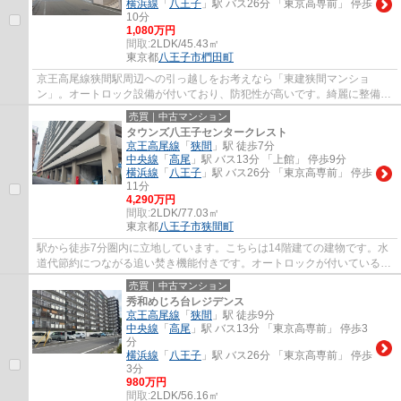
横浜線
「
八王子
」駅 バス26分 「東京高専前」 停歩
10分
1,080万円
間取:
2LDK/45.43㎡
東京都
八王子市
椚田町
京王高尾線狭間駅周辺への引っ越しをお考えなら「東建狭間マンショ
ン」。オートロック設備が付いており、防犯性が高いです。綺麗に整備さ
れた中古マンションで清潔感を感じます。防犯...
売買｜中古マンション
タウンズ八王子センタークレスト
京王高尾線
「
狭間
」駅 徒歩7分
中央線
「
高尾
」駅 バス13分 「上館」 停歩9分
横浜線
「
八王子
」駅 バス26分 「東京高専前」 停歩
11分
4,290万円
間取:
2LDK/77.03㎡
東京都
八王子市
狭間町
駅から徒歩7分圏内に立地しています。こちらは14階建ての建物です。水
道代節約につながる追い焚き機能付きです。オートロックが付いているの
で、空き巣などの危険も減らすことができま...
売買｜中古マンション
秀和めじろ台レジデンス
京王高尾線
「
狭間
」駅 徒歩9分
中央線
「
高尾
」駅 バス13分 「東京高専前」 停歩3
分
横浜線
「
八王子
」駅 バス26分 「東京高専前」 停歩
3分
980万円
間取:
2LDK/56.16㎡