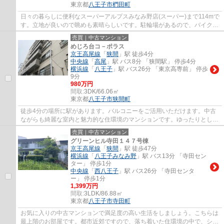
東京都
八王子市
椚田町
日々の暮らしに便利なスーパーアルプスみなみ野店(スーパー)まで114mで
す。立地が良いので眺めも素晴らしいです。駐輪場があるので、バイクも
自転車も置いておくことができます。八王...
売買｜中古マンション
めじろ台コ－ポラス
京王高尾線
「
狭間
」駅 徒歩4分
中央線
「
高尾
」駅 バス8分 「狭間駅」 停歩4分
横浜線
「
八王子
」駅 バス26分 「東京高専前」 停歩
9分
980万円
間取:
3DK/66.06㎡
東京都
八王子市
狭間町
徒歩4分の場所に駅があります。バルコニーをご活用いただけます。中古
ながらも綺麗な室内と魅力的な住環境のマンションです。ゆったりとした
間取りの3DKです。不動産のことで確認した...
売買｜中古マンション
グリーンヒル寺田１４７号棟
京王高尾線
「
狭間
」駅 徒歩47分
横浜線
「
八王子みなみ野
」駅 バス13分 「寺田セン
ター」 停歩1分
中央線
「
西八王子
」駅 バス26分 「寺田センタ
ー」 停歩1分
1,399万円
間取:
3LDK/86.88㎡
東京都
八王子市
寺田町
お気に入りの中古マンションで満足度の高い生活をしましょう。こちらは
最上階のお部屋です。都市近郊ですので、落ち着いた住環境の中で、ショ