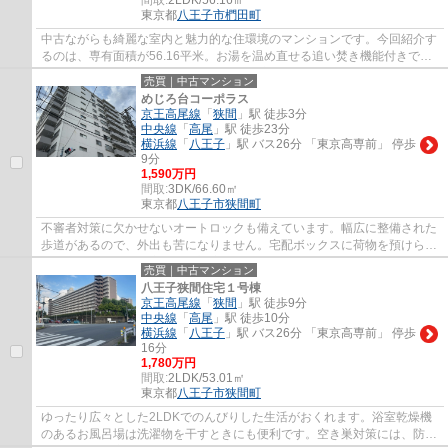
東京都
八王子市
椚田町
中古ながらも綺麗な室内と魅力的な住環境のマンションです。今回紹介す
るのは、専有面積が56.16平米。お湯を温め直せる追い焚き機能付きで
す。こちらは11階建ての建物です。不動産のこ...
売買｜中古マンション
めじろ台コーポラス
京王高尾線
「
狭間
」駅 徒歩3分
中央線
「
高尾
」駅 徒歩23分
横浜線
「
八王子
」駅 バス26分 「東京高専前」 停歩
9分
1,590万円
間取:
3DK/66.60㎡
東京都
八王子市
狭間町
不審者対策に欠かせないオートロックも備えています。幅広に整備された
歩道があるので、外出も苦になりません。宅配ボックスに荷物を預けられ
るので、配達時間に家で直接対応する必要...
売買｜中古マンション
八王子狭間住宅１号棟
京王高尾線
「
狭間
」駅 徒歩9分
中央線
「
高尾
」駅 徒歩10分
横浜線
「
八王子
」駅 バス26分 「東京高専前」 停歩
16分
1,780万円
間取:
2LDK/53.01㎡
東京都
八王子市
狭間町
ゆったり広々とした2LDKでのんびりした生活がおくれます。浴室乾燥機
のあるお風呂場は洗濯物を干すときにも便利です。空き巣対策には、防犯