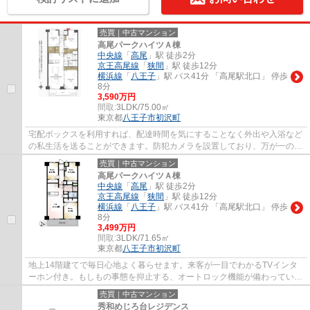
売買｜中古マンション
高尾パークハイツＡ棟
中央線
「
高尾
」駅 徒歩2分
京王高尾線
「
狭間
」駅 徒歩12分
横浜線
「
八王子
」駅 バス41分 「高尾駅北口」 停歩
8分
3,590万円
間取:
3LDK/75.00㎡
東京都
八王子市
初沢町
宅配ボックスを利用すれば、配達時間を気にすることなく外出や入浴など
の私生活を送ることができます。防犯カメラを設置しており、万が一のと
きも対応できます。お客様の訪問時に全居...
売買｜中古マンション
高尾パークハイツＡ棟
中央線
「
高尾
」駅 徒歩2分
京王高尾線
「
狭間
」駅 徒歩12分
横浜線
「
八王子
」駅 バス41分 「高尾駅北口」 停歩
8分
3,499万円
間取:
3LDK/71.65㎡
東京都
八王子市
初沢町
地上14階建てで毎日心地よく暮らせます。来客が一目でわかるTVインタ
ーホン付き。もしもの事態を抑止する、オートロック機能が備わっていま
す。スムーズに購入まで辿り着けるというこ...
売買｜中古マンション
秀和めじろ台レジデンス