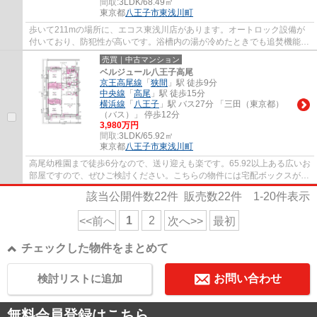
間取:
3LDK/68.49㎡
東京都
八王子市
東浅川町
歩いて211mの場所に、エコス東浅川店があります。オートロック設備が
付いており、防犯性が高いです。浴槽内の湯が冷めたときでも追焚機能付
き浴室なので快適です。京王高尾線狭間近く...
売買｜中古マンション
ベルジュール八王子高尾
京王高尾線
「
狭間
」駅 徒歩9分
中央線
「
高尾
」駅 徒歩15分
横浜線
「
八王子
」駅 バス27分 「三田（東京都）
（バス）」 停歩12分
3,980万円
間取:
3LDK/65.92㎡
東京都
八王子市
東浅川町
高尾幼稚園まで徒歩6分なので、送り迎えも楽です。65.92以上ある広いお
部屋ですので、ぜひご検討ください。こちらの物件には宅配ボックスがあ
ります。八王子市で快適なお住まいをお望...
該当公開件数
22
件 販売数
22
件
1-20
件表示
1
2
<<前へ
次へ>>
最初
チェックした物件をまとめて
検討リストに追加
お問い合わせ
無料会員登録はこちら