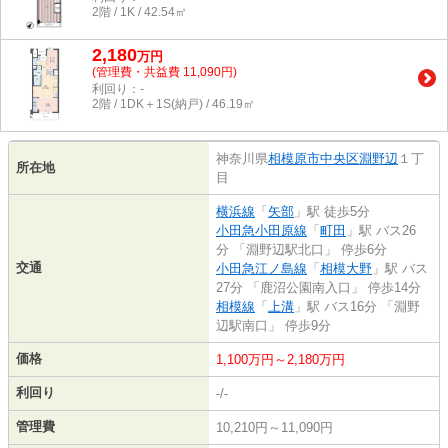
2階 / 1K / 42.54㎡
2,180
万
円
(管理費・共益費 11,090円)
利回り：-
2階 / 1DK＋1S(納戸) / 46.19㎡
神奈川県
相模原市中央区
淵野辺
１丁
所在地
目
横浜線
「
矢部
」駅 徒歩5分
小田急小田原線
「
町田
」駅 バス26
分 「淵野辺駅北口」 停歩6分
交通
小田急江ノ島線
「
相模大野
」駅 バス
27分 「鹿沼公園南入口」 停歩14分
相模線
「
上溝
」駅 バス16分 「淵野
辺駅南口」 停歩9分
価格
1,100万円～2,180万円
利回り
-/-
管理費
10,210円～11,090円