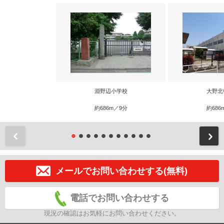
淵野辺小学校
大野北
約686m／9分
約686
前
メールでお問い合わせする(無料)
電話でお問い合わせする
現況の確認はお気軽にお問い合わせください。