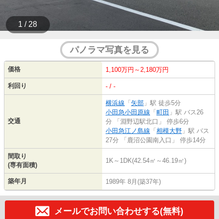
1 / 28
パノラマ写真を見る
価格
1,100万円～2,180万円
利回り
- / -
横浜線
「
矢部
」駅 徒歩5分
小田急小田原線
「
町田
」駅 バス26
交通
分 「淵野辺駅北口」 停歩6分
小田急江ノ島線
「
相模大野
」駅 バス
27分 「鹿沼公園南入口」 停歩14分
間取り
1K～1DK(42.54㎡～46.19㎡)
(専有面積)
築年月
1989年 8月(築37年)
メールでお問い合わせする(無料)