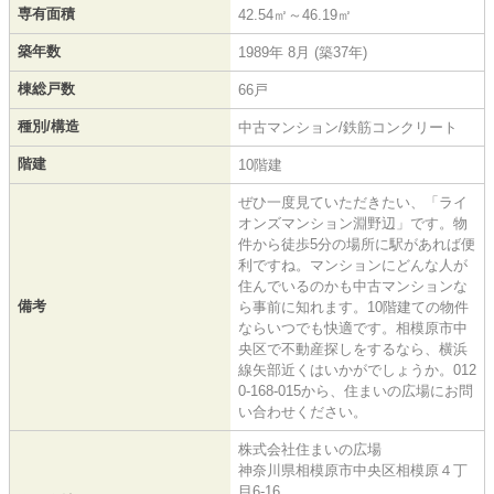
専有面積
42.54㎡～46.19㎡
築年数
1989年 8月 (築37年)
棟総戸数
66戸
種別/構造
中古マンション/鉄筋コンクリート
階建
10階建
ぜひ一度見ていただきたい、「ライ
オンズマンション淵野辺」です。物
件から徒歩5分の場所に駅があれば便
利ですね。マンションにどんな人が
住んでいるのかも中古マンションな
備考
ら事前に知れます。10階建ての物件
ならいつでも快適です。相模原市中
央区で不動産探しをするなら、横浜
線矢部近くはいかがでしょうか。012
0-168-015から、住まいの広場にお問
い合わせください。
株式会社住まいの広場
神奈川県相模原市中央区相模原４丁
目6-16