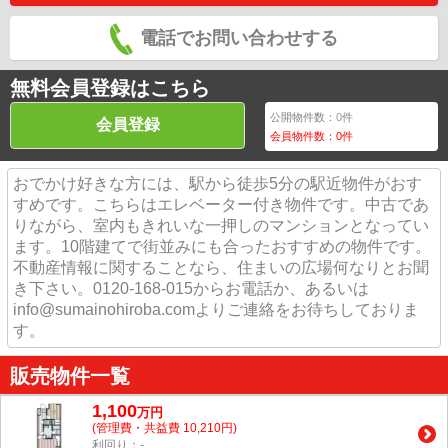
電話でお問い合わせする
無料会員登録はこちら
公開物件数：
0
件
会員登録
会員物件数：
0
件
おでかけ好きな方には、駅から徒歩5分の駅近物件がおす
すめです。こちらはエレベーター付き物件です。中古であ
りながら、室内もきれいな一押しのマンションとなってい
ます。10階建てで街並みにも合ったおすすめの物件です。
不動産情報に関することなら、住まいの広場何なりとお聞
き下さい。0120-168-015からお電話か、あるいは
info@sumainohiroba.comよりご連絡をお待ちしておりま
す。
販売物件一覧
1,100
万
円
(管理費・共益費 10,210円)
利回り：-