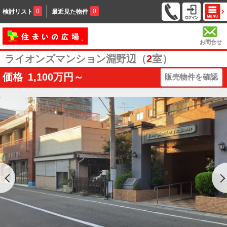
0
0
検討リスト
最近見た物件
お問合せ
ライオンズマンション淵野辺（
2
室）
価格
1,100
万円～
販売物件を確認