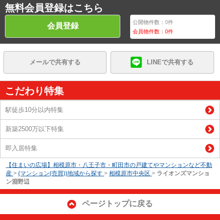
無料会員登録はこちら
公開物件数：
0
件
会員登録
会員物件数：
0
件
メールで共有する
LINEで共有する
こだわり特集
駅徒歩10分以内特集
新築2500万以下特集
即入居特集
【住まいの広場】相模原市・八王子市・町田市の戸建てやマンションなど不動
産
>
(マンション(売買))地域から探す
>
相模原市中央区
>
ライオンズマンショ
ン淵野辺
ページトップに戻る