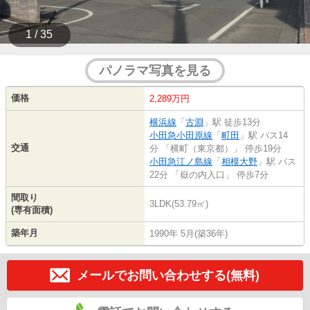
1 / 35
パノラマ写真を見る
価格
2,289万円
横浜線
「
古淵
」駅 徒歩13分
小田急小田原線
「
町田
」駅 バス14
交通
分 「横町（東京都）」 停歩19分
小田急江ノ島線
「
相模大野
」駅 バス
22分 「嶽の内入口」 停歩7分
間取り
3LDK(53.79㎡)
(専有面積)
築年月
1990年 5月(築36年)
メールでお問い合わせする(無料)