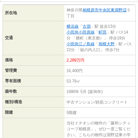
神奈川県
相模原市中央区
東淵野辺
５
所在地
丁目
横浜線
「
古淵
」駅 徒歩13分
小田急小田原線
「
町田
」駅 バス14
交通
分 「横町（東京都）」 停歩19分
小田急江ノ島線
「
相模大野
」駅 バス
22分 「嶽の内入口」 停歩7分
価格
2,289万円
管理費
16,400円
専有面積
53.79㎡
築年数
1990年 5月 (築36年)
種別/構造
中古マンション/鉄筋コンクリート
階建
5階建
当社イチオシの物件の「藤和シティ
コープ相模原」。ぜひ一度ご覧くだ
さい。こちらの物件は淵野辺東小学