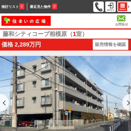
0
0
検討リスト
最近見た物件
お問合せ
藤和シティコープ相模原（
1
室）
価格
2,289万円
販売情報を確認