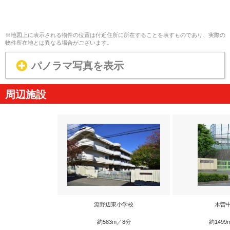
※地図上に表示される物件の位置は付近住所に所在することを表すものであり、実際の
物件所在地とは異なる場合がございます。
パノラマ写真を表示
周辺施設
淵野辺東小学校
木曽
約583m／8分
約1499