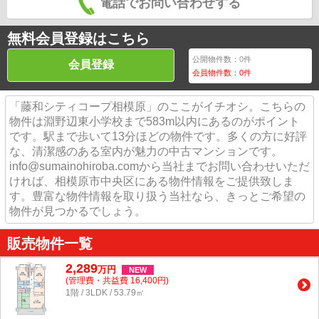
電話でお問い合わせする
無料会員登録はこちら
公開物件数：
0
件
会員登録
会員物件数：
0
件
「藤和シティコープ相模原」のここがイチオシ。こちらの
物件は淵野辺東小学校まで583m以内にあるのがポイント
です。駅まで歩いて13分ほどの物件です。多くの方に好評
な、清潔感のある室内が魅力の中古マンションです。
info@sumainohiroba.comから当社までお問い合わせいただ
ければ、相模原市中央区にある物件情報をご提供致しま
す。豊富な物件情報を取り扱う当社なら、きっとご希望の
物件が見つかるでしょう。
販売物件一覧
2,289
万
円
NEW
(管理費・共益費 16,400円)
1階 / 3LDK / 53.79㎡