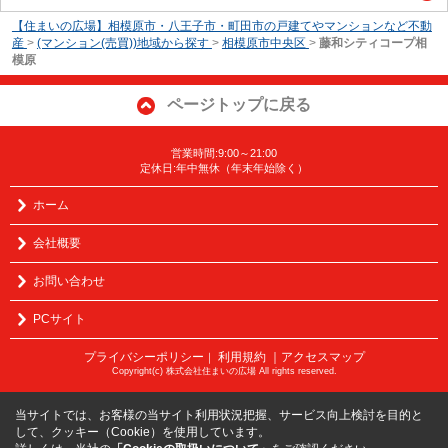
【住まいの広場】相模原市・八王子市・町田市の戸建てやマンションなど不動
産
>
(マンション(売買))地域から探す
>
相模原市中央区
>
藤和シティコープ相
模原
ページトップに戻る
営業時間:9:00～21:00
定休日:年中無休（年末年始除く）
ホーム
会社概要
お問い合わせ
PCサイト
プライバシーポリシー
利用規約
｜アクセスマップ
｜
Copyright(c) 株式会社住まいの広場 All rights reserved.
当サイトでは、お客様の当サイト利用状況把握、サービス向上検討を目的と
して、クッキー（Cookie）を使用しています。