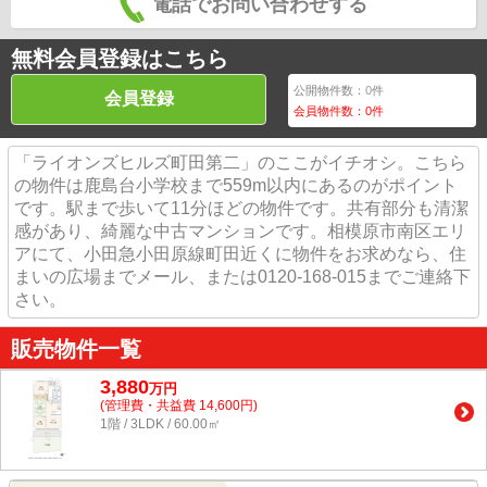
電話でお問い合わせする
無料会員登録はこちら
公開物件数：
0
件
会員登録
会員物件数：
0
件
「ライオンズヒルズ町田第二」のここがイチオシ。こちら
の物件は鹿島台小学校まで559m以内にあるのがポイント
です。駅まで歩いて11分ほどの物件です。共有部分も清潔
感があり、綺麗な中古マンションです。相模原市南区エリ
アにて、小田急小田原線町田近くに物件をお求めなら、住
まいの広場までメール、または0120-168-015までご連絡下
さい。
販売物件一覧
3,880
万
円
(管理費・共益費 14,600円)
1階 / 3LDK / 60.00㎡