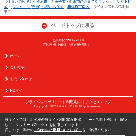
【住まいの広場】相模原市・八王子市・町田市の戸建てやマンションなど不動
産
>
(マンション(売買))地域から探す
>
相模原市南区
>
ライオンズヒルズ町田
第二
ページトップに戻る
営業時間:9:00～21:00
定休日:年中無休（年末年始除く）
ホーム
会社概要
お問い合わせ
PCサイト
プライバシーポリシー
利用規約
｜アクセスマップ
｜
Copyright(c) 株式会社住まいの広場 All rights reserved.
当サイトでは、お客様の当サイト利用状況把握、サービス向上検討を目的と
して、クッキー（Cookie）を使用しています。
詳しくは、当社の
「Cookieの取扱いについて」
をご確認ください。