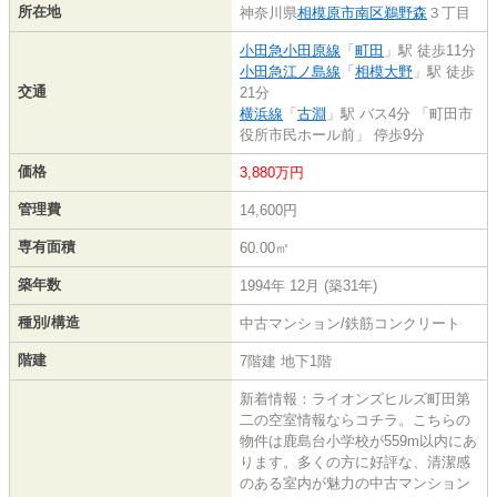
所在地
神奈川県
相模原市南区
鵜野森
３丁目
小田急小田原線
「
町田
」駅 徒歩11分
小田急江ノ島線
「
相模大野
」駅 徒歩
交通
21分
横浜線
「
古淵
」駅 バス4分 「町田市
役所市民ホール前」 停歩9分
価格
3,880万円
管理費
14,600円
専有面積
60.00㎡
築年数
1994年 12月 (築31年)
種別/構造
中古マンション/鉄筋コンクリート
階建
7階建 地下1階
新着情報：ライオンズヒルズ町田第
二の空室情報ならコチラ。こちらの
物件は鹿島台小学校が559m以内にあ
ります。多くの方に好評な、清潔感
のある室内が魅力の中古マンション