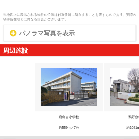
※地図上に表示される物件の位置は付近住所に所在することを表すものであり、実際の
物件所在地とは異なる場合がございます。
パノラマ写真を表示
周辺施設
鹿島台小学校
鵜野森
約559m／7分
約1081