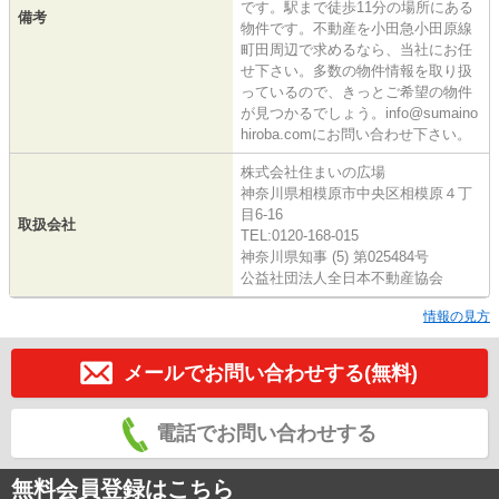
です。駅まで徒歩11分の場所にある
備考
物件です。不動産を小田急小田原線
町田周辺で求めるなら、当社にお任
せ下さい。多数の物件情報を取り扱
っているので、きっとご希望の物件
が見つかるでしょう。info@sumaino
hiroba.comにお問い合わせ下さい。
株式会社住まいの広場
神奈川県相模原市中央区相模原４丁
目6-16
取扱会社
TEL:0120-168-015
神奈川県知事 (5) 第025484号
公益社団法人全日本不動産協会
情報の見方
メールでお問い合わせする(無料)
電話でお問い合わせする
無料会員登録はこちら