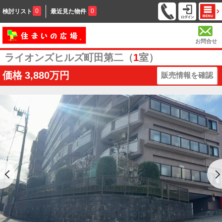
0
0
検討リスト
最近見た物件
お問合せ
ライオンズヒルズ町田第二（
1
室）
価格
3,880万円
販売情報を確認