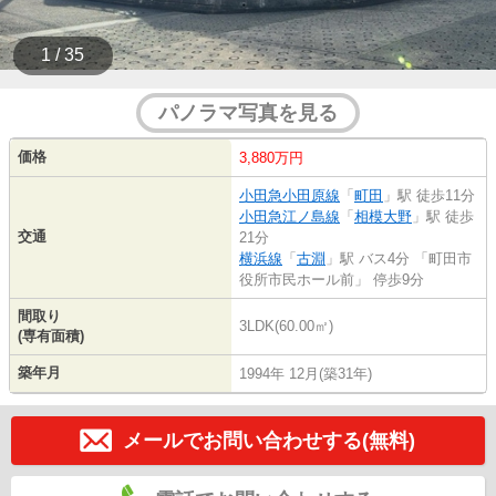
1 / 35
パノラマ写真を見る
価格
3,880万円
小田急小田原線
「
町田
」駅 徒歩11分
小田急江ノ島線
「
相模大野
」駅 徒歩
交通
21分
横浜線
「
古淵
」駅 バス4分 「町田市
役所市民ホール前」 停歩9分
間取り
3LDK(60.00㎡)
(専有面積)
築年月
1994年 12月(築31年)
メールでお問い合わせする(無料)