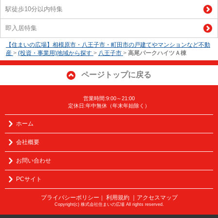
駅徒歩10分以内特集
即入居特集
【住まいの広場】相模原市・八王子市・町田市の戸建てやマンションなど不動
産
>
(投資・事業用)地域から探す
>
八王子市
>
高尾パークハイツＡ棟
ページトップに戻る
営業時間:9:00～21:00
定休日:年中無休（年末年始除く）
ホーム
会社概要
お問い合わせ
PCサイト
プライバシーポリシー
利用規約
｜アクセスマップ
｜
Copyright(c) 株式会社住まいの広場 All rights reserved.