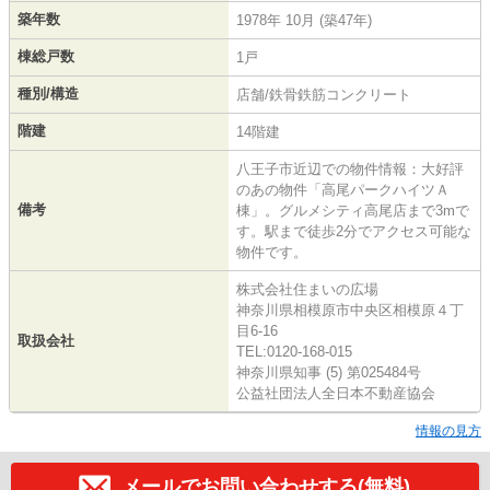
築年数
1978年 10月 (築47年)
棟総戸数
1戸
種別/構造
店舗/鉄骨鉄筋コンクリート
階建
14階建
八王子市近辺での物件情報：大好評
のあの物件「高尾パークハイツＡ
備考
棟」。グルメシティ高尾店まで3mで
す。駅まで徒歩2分でアクセス可能な
物件です。
株式会社住まいの広場
神奈川県相模原市中央区相模原４丁
目6-16
取扱会社
TEL:0120-168-015
神奈川県知事 (5) 第025484号
公益社団法人全日本不動産協会
情報の見方
メールでお問い合わせする(無料)