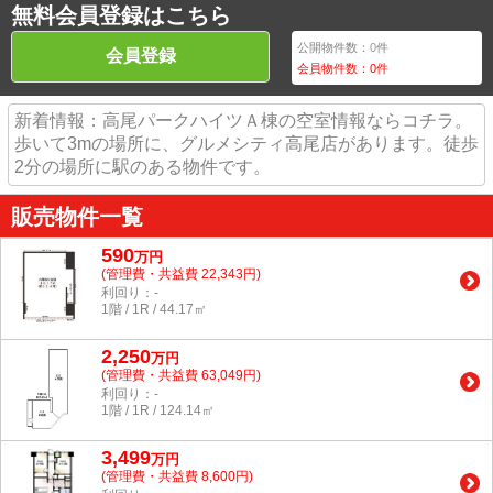
無料会員登録はこちら
公開物件数：
0
件
会員登録
会員物件数：
0
件
新着情報：高尾パークハイツＡ棟の空室情報ならコチラ。
歩いて3mの場所に、グルメシティ高尾店があります。徒歩
2分の場所に駅のある物件です。
販売物件一覧
590
万
円
(管理費・共益費 22,343円)
利回り：-
1階 / 1R / 44.17㎡
2,250
万
円
(管理費・共益費 63,049円)
利回り：-
1階 / 1R / 124.14㎡
3,499
万
円
(管理費・共益費 8,600円)