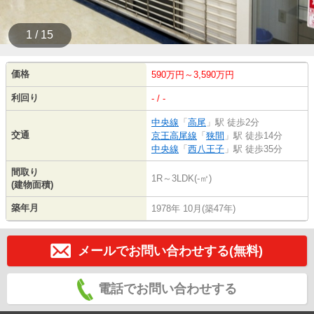
1 / 15
価格
590万円～3,590万円
利回り
- / -
中央線
「
高尾
」駅 徒歩2分
交通
京王高尾線
「
狭間
」駅 徒歩14分
中央線
「
西八王子
」駅 徒歩35分
間取り
1R～3LDK(-㎡)
(建物面積)
築年月
1978年 10月(築47年)
メールでお問い合わせする(無料)
電話でお問い合わせする