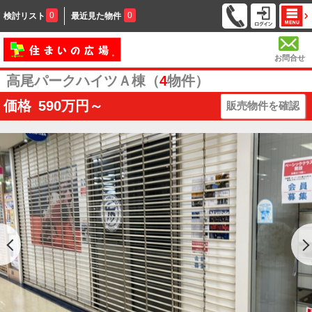
0
0
検討リスト
最近見た物件
お問合せ
高尾パークハイツＡ棟（
4
物件）
価格
590
万円～
販売物件を確認