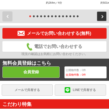
約264m／4分
約501
前
メールでお問い合わせする(無料)
電話でお問い合わせする
現況の確認はお気軽にお問い合わせください。
無料会員登録はこちら
公開物件数：
0
件
会員登録
会員物件数：
0
件
メールで共有する
LINEで共有する
こだわり特集