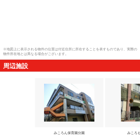
※地図上に表示される物件の位置は付近住所に所在することを表すものであり、実際の
物件所在地とは異なる場合がございます。
周辺施設
みころん保育園分園
みころ