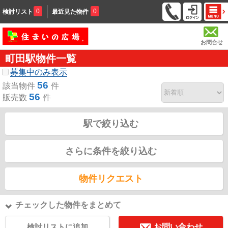
0
0
検討リスト
最近見た物件
お問合せ
町田駅物件一覧
募集中のみ表示
56
該当物件
件
56
販売数
件
駅で絞り込む
さらに条件を絞り込む
物件リクエスト
チェックした物件をまとめて
検討リストに追加
お問い合わせ