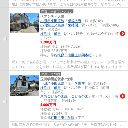
場所に共和小学校があります。こちらは投資用物件です。駅まで歩いて14
分ほどの物件です。住まいの広場ま...
売買｜中古マンション
ペアシティ大野
小田急小田原線
「
相模大野
」駅 徒歩16分
小田急江ノ島線
「
東林間
」駅 バス7分 「鶴園小学校
前」 停歩2分
横浜線
「
町田
」駅 バス17分 「かわせみ会館前」 停
歩12分
1,200万円
坪数/面積:
14.37坪/47.52㎡
坪単価:
83.51
万円
神奈川県
相模原市南区
上鶴間本町
７丁目
近くに何でも施設が揃っているのが都市近郊の魅力です。バイク置き場が
あるので、バイクを道路に駐車して違反切符が切られる心配はありませ
ん。築42年の中古マンションです。南面バル...
売買｜その他
玉川学園前賃家2世帯
小田急小田原線
「
玉川学園前
」駅 徒歩12分
横浜線
「
町田
」駅 バス9分 「団地南口（町田
市）」 停歩5分
東急こどもの国線
「
こどもの国
」駅 バス15分 「南
大谷都営前」 停歩12分
4,000万円
坪数/面積:
42.90坪/141.84㎡
坪単価:
93.24
万円
東京都
町田市
玉川学園
１丁目
町田市近辺での物件情報：大好評のあの物件「玉川学園前賃家2世帯」。