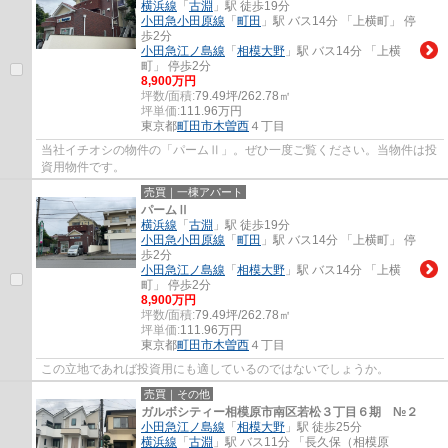
横浜線
「
古淵
」駅 徒歩19分
小田急小田原線
「
町田
」駅 バス14分 「上横町」 停
歩2分
小田急江ノ島線
「
相模大野
」駅 バス14分 「上横
町」 停歩2分
8,900万円
坪数/面積:
79.49坪/262.78㎡
坪単価:
111.96
万円
東京都
町田市
木曽西
４丁目
当社イチオシの物件の「パームⅡ」。ぜひ一度ご覧ください。当物件は投
資用物件です。
売買｜一棟アパート
パームⅡ
横浜線
「
古淵
」駅 徒歩19分
小田急小田原線
「
町田
」駅 バス14分 「上横町」 停
歩2分
小田急江ノ島線
「
相模大野
」駅 バス14分 「上横
町」 停歩2分
8,900万円
坪数/面積:
79.49坪/262.78㎡
坪単価:
111.96
万円
東京都
町田市
木曽西
４丁目
この立地であれば投資用にも適しているのではないでしょうか。
売買｜その他
ガルボシティー相模原市南区若松３丁目６期 №２
小田急江ノ島線
「
相模大野
」駅 徒歩25分
横浜線
「
古淵
」駅 バス11分 「長久保（相模原