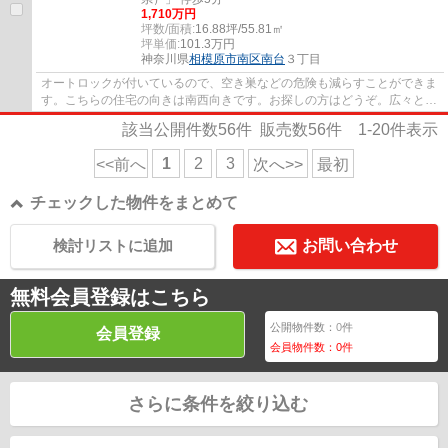
1,710万円
坪数/面積:
16.88坪/55.81㎡
坪単価:
101.3
万円
神奈川県
相模原市南区
南台
３丁目
オートロックが付いているので、空き巣などの危険も減らすことができま
す。こちらの住宅の向きは南西向きです。お探しの方はどうぞ。広々とし
たリビングに充実設備のキッチンを備えた3...
該当公開件数
56
件 販売数
56
件
1-20
件表示
1
2
3
<<前へ
次へ>>
最初
チェックした物件をまとめて
検討リストに追加
お問い合わせ
無料会員登録はこちら
公開物件数：
0
件
会員登録
会員物件数：
0
件
さらに条件を絞り込む