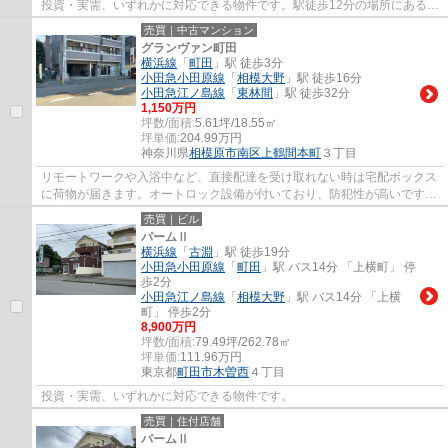
投資・実需、いずれかに対応できる物件です。駅徒歩12分の場所にある物
件です。
売買｜中古マンション
グランヴァン町田
横浜線
「
町田
」駅 徒歩3分
小田急小田原線
「
相模大野
」駅 徒歩16分
小田急江ノ島線
「
東林間
」駅 徒歩32分
1,150万円
坪数/面積:
5.61坪/18.55㎡
坪単価:
204.99
万円
神奈川県
相模原市南区
上鶴間本町
３丁目
リモートワークや入浴中など、直接配達を受け取れない時は宅配ボックス
に荷物が届きます。オートロック設備が付いており、防犯性が高いです。
充実した水回りは女性も嬉しい。1Kの間取...
売買｜ビル
パームⅡ
横浜線
「
古淵
」駅 徒歩19分
小田急小田原線
「
町田
」駅 バス14分 「上横町」 停
歩2分
小田急江ノ島線
「
相模大野
」駅 バス14分 「上横
町」 停歩2分
8,900万円
坪数/面積:
79.49坪/262.78㎡
坪単価:
111.96
万円
東京都
町田市
木曽西
４丁目
投資・実需、いずれかに対応できる物件です。
売買｜住付店舗
パームⅡ