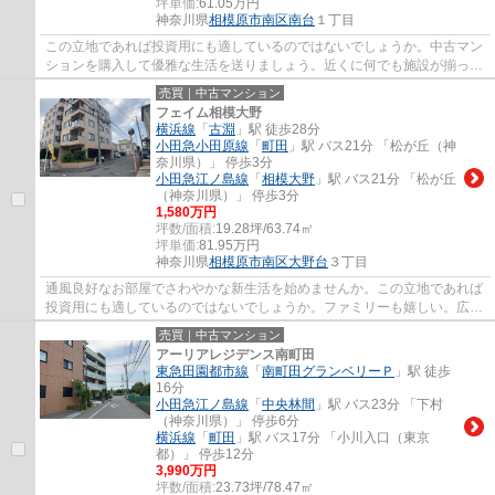
坪単価:
61.05
万円
神奈川県
相模原市南区
南台
１丁目
この立地であれば投資用にも適しているのではないでしょうか。中古マン
ションを購入して優雅な生活を送りましょう。近くに何でも施設が揃って
いるのが都市近郊の魅力です。単身の方で...
売買｜中古マンション
フェイム相模大野
横浜線
「
古淵
」駅 徒歩28分
小田急小田原線
「
町田
」駅 バス21分 「松が丘（神
奈川県）」 停歩3分
小田急江ノ島線
「
相模大野
」駅 バス21分 「松が丘
（神奈川県）」 停歩3分
1,580万円
坪数/面積:
19.28坪/63.74㎡
坪単価:
81.95
万円
神奈川県
相模原市南区
大野台
３丁目
通風良好なお部屋でさわやかな新生活を始めませんか。この立地であれば
投資用にも適しているのではないでしょうか。ファミリーも嬉しい。広々
リビングのある2SLDKのお家。駐輪場が利用...
売買｜中古マンション
アーリアレジデンス南町田
東急田園都市線
「
南町田グランベリーＰ
」駅 徒歩
16分
小田急江ノ島線
「
中央林間
」駅 バス23分 「下村
（神奈川県）」 停歩6分
横浜線
「
町田
」駅 バス17分 「小川入口（東京
都）」 停歩12分
3,990万円
坪数/面積:
23.73坪/78.47㎡