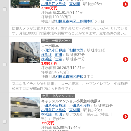
小田急江ノ島線
「
東林間
」駅 徒歩28分
2,180万円
坪数/面積:
21.61坪/71.44㎡
坪単価:
100.88
万円
神奈川県
相模原市南区
上鶴間本町
５丁目
防犯カメラが設置されており、空き巣などへの対策もしっかりとしていま
す。月額10000円で駐車場を利用することができます。立地条件の良い中
古マンションは生活の質を高めてくれます。...
売買｜一棟アパート
コーポ岸本
小田急小田原線
「
相模大野
」駅 徒歩21分
横浜線
「
町田
」駅 徒歩27分
横浜線
「
古淵
」駅 徒歩35分
3,080万円
坪数/面積:
36.26坪/119.87㎡
坪単価:
84.94
万円
神奈川県
相模原市南区
若松
３丁目
気になるイチオシ物件情報：「コーポ岸本」。セブンイレブン 相模原若
松三丁目店が60m以内にある物件です。
売買｜中古マンション
キャッスルマンション小田急相模原Ａ
小田急小田原線
「
小田急相模原
」駅 徒歩12分
小田急江ノ島線
「
東林間
」駅 徒歩23分
横浜線
「
町田
」駅 バス8分 「鶴ヶ丘（神奈川
県）」 停歩5分
359万円
坪数/面積:
5.88坪/19.44㎡