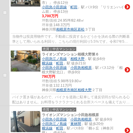
市）」 停歩12分
小田急小田原線
「
町田
」駅 バス9分 「リリエンハイ
ム前」 停歩13分
3,700万円
坪数/面積:
24.95坪/82.48㎡
坪単価:
148.3
万円
神奈川県
相模原市南区
若松
３丁目
当物件は投資用物件です。不動産に投資するかどうかを決める際の判断基
準として用いられる利回り。こちらの現行利回り5.5%です。令和7年5月
完成、まだまだ新しい築浅物件。
売買｜中古マンション
ライオンズマンション相模大野第６
小田急江ノ島線
「
相模大野
」駅 徒歩6分
横浜線
「
町田
」駅 徒歩21分
小田急小田原線
「
小田急相模原
」駅 バス12分 「相
模大野駅北口」 停歩9分
790万円
坪数/面積:
5.98坪/19.80㎡
坪単価:
132.11
万円
神奈川県
相模原市南区
相模大野
２丁目
バイク置き場があるので、バイクを道路に駐車して違反切符が切られる心
配はありません。お料理をラクラクつくれる台所スペースも備えておりま
す。この立地であれば投資用にも適してい...
売買｜中古マンション
ライオンズマンション小田急相模原
小田急小田原線
「
小田急相模原
」駅 徒歩9分
小田急江ノ島線
「
東林間
」駅 徒歩20分
横浜線
「
町田
」駅 バス8分 「鶴ヶ丘（神奈川
県）」 停歩5分