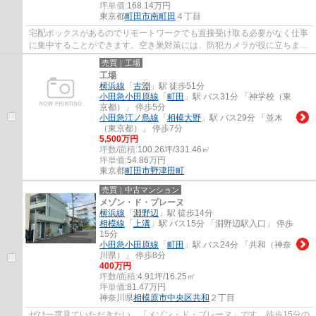
坪単価:
168.14
万円
東京都
町田市
南町田
４丁目
宅配ボックスがあるのでリモートワークでも直接受け取る必要がなく仕事
に集中することができます。空き巣対策には、防犯カメラが役に立ちま
す。対面式キッチンなら、コミュニケーショ...
売買｜工場
工場
横浜線
「
古淵
」駅 徒歩51分
小田急小田原線
「
町田
」駅 バス31分 「神学校（東
京都）」 停歩5分
小田急江ノ島線
「
相模大野
」駅 バス29分 「並木
（東京都）」 停歩7分
5,500万円
坪数/面積:
100.26坪/331.46㎡
坪単価:
54.86
万円
東京都
町田市
野津田町
売買｜中古マンション
メゾン・ド・プレーヌ
横浜線
「
淵野辺
」駅 徒歩14分
相模線
「
上溝
」駅 バス15分 「淵野辺駅入口」 停歩
15分
小田急小田原線
「
町田
」駅 バス24分 「共和（神奈
川県）」 停歩8分
400万円
坪数/面積:
4.91坪/16.25㎡
坪単価:
81.47
万円
神奈川県
相模原市中央区
共和
２丁目
ぜひ一度見ていただきたい、「メゾン・ド・プレーヌ」です。徒歩15分の