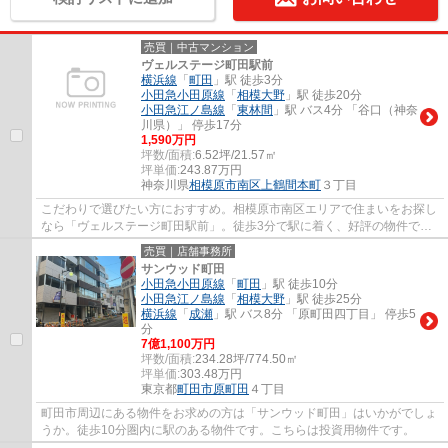
売買｜中古マンション
ヴェルステージ町田駅前
横浜線
「
町田
」駅 徒歩3分
小田急小田原線
「
相模大野
」駅 徒歩20分
小田急江ノ島線
「
東林間
」駅 バス4分 「谷口（神奈
川県）」 停歩17分
1,590万円
坪数/面積:
6.52坪/21.57㎡
坪単価:
243.87
万円
神奈川県
相模原市南区
上鶴間本町
３丁目
こだわりで選びたい方におすすめ。相模原市南区エリアで住まいをお探し
なら「ヴェルステージ町田駅前」。徒歩3分で駅に着く、好評の物件で
す。バルコニーが付いています。住んでいて心...
売買｜店舗事務所
サンウッド町田
小田急小田原線
「
町田
」駅 徒歩10分
小田急江ノ島線
「
相模大野
」駅 徒歩25分
横浜線
「
成瀬
」駅 バス8分 「原町田四丁目」 停歩5
分
7億1,100万円
坪数/面積:
234.28坪/774.50㎡
坪単価:
303.48
万円
東京都
町田市
原町田
４丁目
町田市周辺にある物件をお求めの方は「サンウッド町田」はいかがでしょ
うか。徒歩10分圏内に駅のある物件です。こちらは投資用物件です。