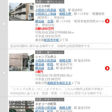
売買｜一棟マンション
リエス中町
小田急小田原線
「
町田
」駅 徒歩8分
小田急江ノ島線
「
相模大野
」駅 バス6分 「図書館前
（町田市）」 停歩2分
横浜線
「
古淵
」駅 バス4分 「町田市役所市民ホール
前」 停歩12分
2億9,800万円
坪数/面積:
208.37坪/688.84㎡
坪単価:
143.01
万円
東京都
町田市
中町
２丁目
徒歩8分圏内に駅のある物件です。当物件は投資用物件です。
売買｜一棟マンション
シャンプル井上
小田急小田原線
「
相模大野
」駅 徒歩16分
横浜線
「
町田
」駅 徒歩27分
横浜線
「
古淵
」駅 徒歩36分
1億円
坪数/面積:
79.38坪/262.43㎡
坪単価:
125.98
万円
神奈川県
相模原市南区
文京
１丁目
「シャンプル井上」のここがイチオシ。こちらの物件は若松小学校が
416m以内にあります。投資・実需、いずれかに対応できる物件です。不
動産が投資に適しているかどうか判断の目安とし...
売買｜中古マンション
ネオコーポ町田
小田急小田原線
「
相模大野
」駅 徒歩15分
横浜線
「
町田
」駅 徒歩19分