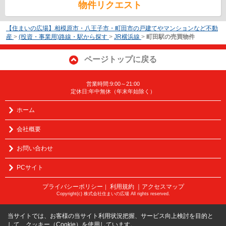
物件リクエスト
【住まいの広場】相模原市・八王子市・町田市の戸建てやマンションなど不動
産
>
(投資・事業用)路線・駅から探す
>
JR横浜線
>
町田駅の売買物件
ページトップに戻る
営業時間:9:00～21:00
定休日:年中無休（年末年始除く）
ホーム
会社概要
お問い合わせ
PCサイト
プライバシーポリシー
利用規約
｜アクセスマップ
｜
Copyright(c) 株式会社住まいの広場 All rights reserved.
当サイトでは、お客様の当サイト利用状況把握、サービス向上検討を目的と
して、クッキー（Cookie）を使用しています。