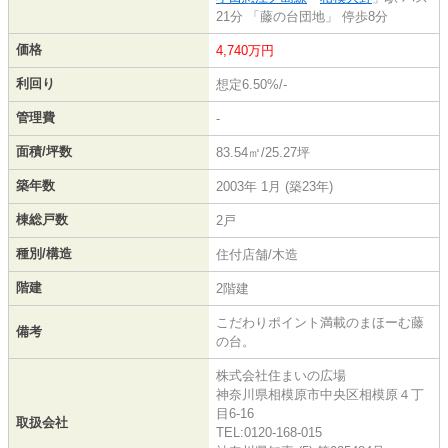
21分 「藤の台団地」 停歩8分
価格
4,740万円
利回り
想定6.50%/-
管理費
-
面積/坪数
83.54㎡/25.27坪
築年数
2003年 1月 (築23年)
棟総戸数
2戸
種別/構造
住付店舗/木造
階建
2階建
こだわりポイント満載のまほーむ藤
備考
の台。
株式会社住まいの広場
神奈川県相模原市中央区相模原４丁
目6-16
取扱会社
TEL:0120-168-015