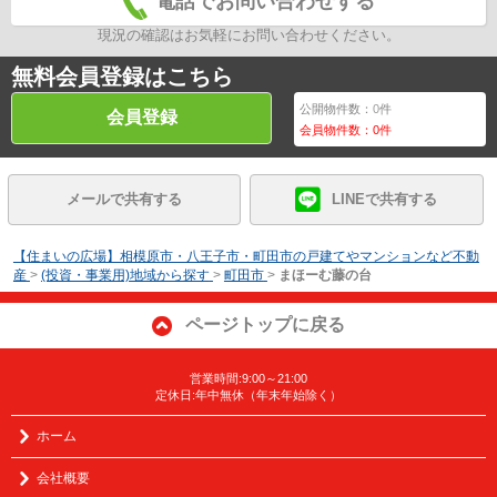
電話でお問い合わせする
現況の確認はお気軽にお問い合わせください。
無料会員登録はこちら
公開物件数：
0
件
会員登録
会員物件数：
0
件
メールで共有する
LINEで共有する
【住まいの広場】相模原市・八王子市・町田市の戸建てやマンションなど不動
産
>
(投資・事業用)地域から探す
>
町田市
>
まほーむ藤の台
ページトップに戻る
営業時間:9:00～21:00
定休日:年中無休（年末年始除く）
ホーム
会社概要