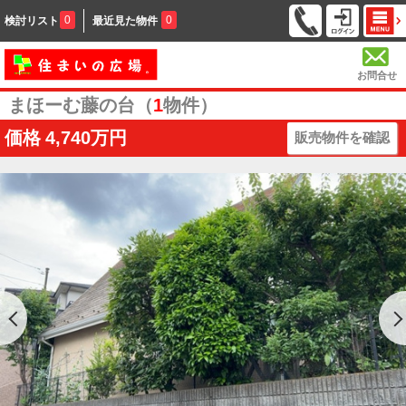
0
0
検討リスト
最近見た物件
お問合せ
まほーむ藤の台（
1
物件）
価格
4,740万円
販売物件を確認