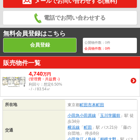
メールでお問い合わせする(無料)
電話でお問い合わせする
無料会員登録はこちら
公開物件数：
0
件
会員登録
会員物件数：
0
件
販売物件一覧
4,740
万
円
(管理費・共益費 -)
利回り：想定6.50%
- / - / 83.54㎡
所在地
東京都
町田市
本町田
小田急小田原線
「
玉川学園前
」駅 徒
歩34分
横浜線
「
町田
」駅 バス21分 「藤の
交通
台団地」 停歩8分
小田急江ノ島線
「
相模大野
」駅 バス