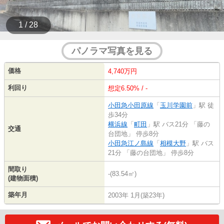
1 / 28
パノラマ写真を見る
価格
4,740万円
利回り
想定6.50% / -
小田急小田原線
「
玉川学園前
」駅 徒
歩34分
横浜線
「
町田
」駅 バス21分 「藤の
交通
台団地」 停歩8分
小田急江ノ島線
「
相模大野
」駅 バス
21分 「藤の台団地」 停歩8分
間取り
-(83.54㎡)
(建物面積)
築年月
2003年 1月(築23年)