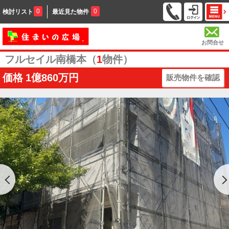
0
0
検討リスト
最近見た物件
お問合せ
フルセイル南橋本（
1
物件）
価格
1億860万円
販売物件を確認