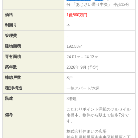
分 「あじさい通り中央」 停歩12分
価格
1億860万円
利回り
-/-
管理費
-
建物面積
192.53㎡
専有面積
24.01㎡～24.13㎡
築年数
2026年 9月 (予定)
棟総戸数
8戸
種別/構造
一棟アパート/木造
階建
3階建
こだわりポイント満載のフルセイル
備考
南橋本。物件から駅まで徒歩7分で
す。
株式会社住まいの広場
神奈川県相模原市中央区相模原４丁