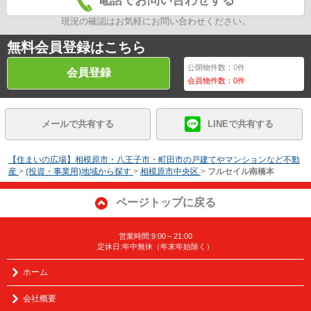
電話でお問い合わせする
現況の確認はお気軽にお問い合わせください。
無料会員登録はこちら
公開物件数：
0
件
会員登録
会員物件数：
0
件
メールで共有する
LINEで共有する
【住まいの広場】相模原市・八王子市・町田市の戸建てやマンションなど不動
産
>
(投資・事業用)地域から探す
>
相模原市中央区
>
フルセイル南橋本
ページトップに戻る
営業時間:9:00～21:00
定休日:年中無休（年末年始除く）
ホーム
会社概要