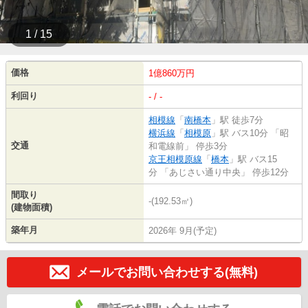
1 / 15
価格
1億860万円
利回り
- / -
相模線
「
南橋本
」駅 徒歩7分
横浜線
「
相模原
」駅 バス10分 「昭
交通
和電線前」 停歩3分
京王相模原線
「
橋本
」駅 バス15
分 「あじさい通り中央」 停歩12分
間取り
-(192.53㎡)
(建物面積)
築年月
2026年 9月(予定)
メールでお問い合わせする(無料)