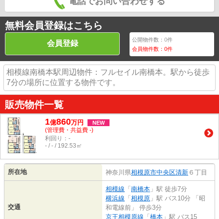
電話でお問い合わせする
無料会員登録はこちら
公開物件数：
0
件
会員登録
会員物件数：
0
件
相模線南橋本駅周辺物件：フルセイル南橋本。駅から徒歩
7分の場所に位置する物件です。
販売物件一覧
1
860
億
万
円
NEW
(管理費・共益費 -)
利回り：-
- / - / 192.53㎡
所在地
神奈川県
相模原市中央区
清新
６丁目
相模線
「
南橋本
」駅 徒歩7分
横浜線
「
相模原
」駅 バス10分 「昭
交通
和電線前」 停歩3分
京王相模原線
「
橋本
」駅 バス15