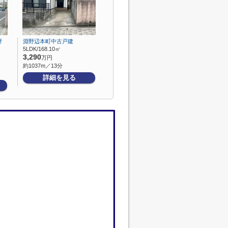
野
淵野辺本町中古戸建
5LDK/168.10㎡
3,290
万円
約1037m／13分
詳細を見る