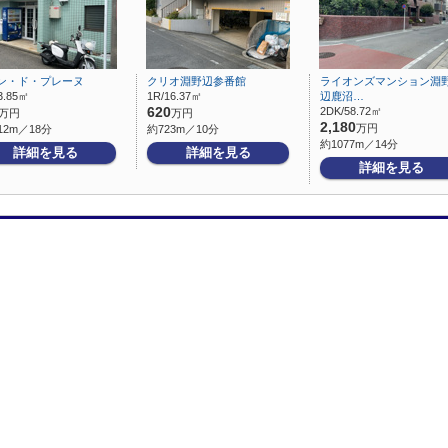
ン・ド・プレーヌ
クリオ淵野辺参番館
ライオンズマンション淵
3.85㎡
1R/16.37㎡
辺鹿沼…
620
2DK/58.72㎡
万円
万円
2,180
万円
12m／18分
約723m／10分
約1077m／14分
詳細を見る
詳細を見る
詳細を見る