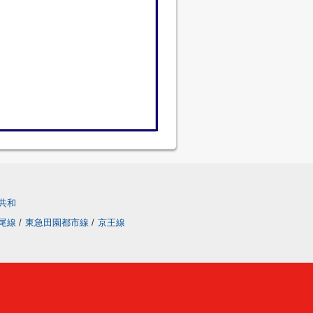
共和
尾線
/
東急田園都市線
/
京王線