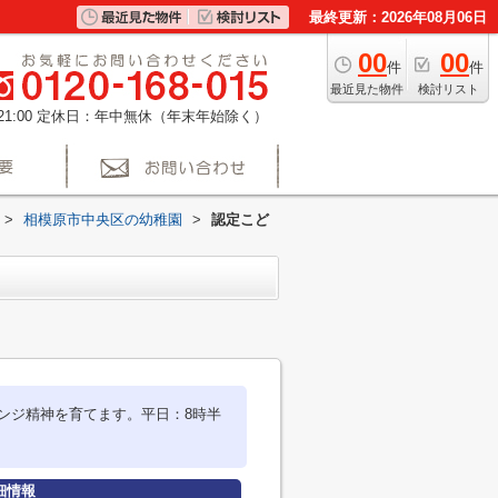
最終更新：2026年08月06日
00
00
件
件
最近見た物件
検討リスト
1:00
定休日：年中無休（年末年始除く）
>
相模原市中央区の幼稚園
>
認定こど
ンジ精神を育てます。平日：8時半
細情報