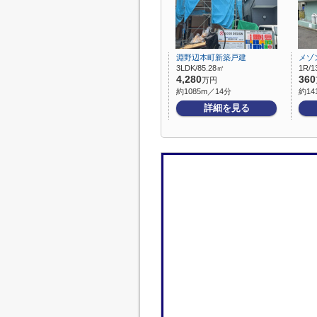
淵野辺本町新築戸建
メゾ
3LDK/85.28㎡
1R/1
4,280
360
万円
約1085m／14分
約14
詳細を見る