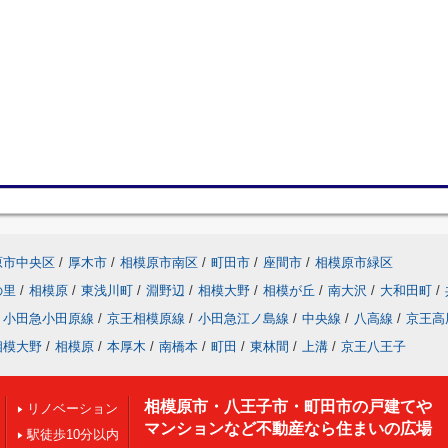
原市中央区
/
厚木市
/
相模原市南区
/
町田市
/
座間市
/
相模原市緑区
の里
/
相模原
/
東浅川町
/
淵野辺
/
相模大野
/
相模が丘
/
南大沢
/
大和田町
/
小田急小田原線
/
京王相模原線
/
小田急江ノ島線
/
中央線
/
八高線
/
京王高
相模大野
/
相模原
/
本厚木
/
南橋本
/
町田
/
東林間
/
上溝
/
京王八王子
相模原市・八王子市・町田市の戸建てや
リノベーション
マンションなど不動産なら住まいの広場
駅徒歩10分以内