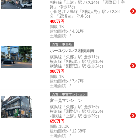
相模線「上溝」駅 バス14分 「淵野辺十字
路」 停歩13分
小田急江ノ島線「相模大野」駅 バス28
分 「鹿沼台」 停歩5分
400万円
間取:
1K
建物面積:
- / 4.31坪
土地面積:
- / -
売買｜事務所
ホーユウパレス相模原南
横浜線「矢部」駅 徒歩11分
横浜線「相模原」駅 徒歩15分
横浜線「淵野辺」駅 徒歩24分
980万円
間取:
1K
建物面積:
- / 7.47坪
土地面積:
- / -
売買｜中古マンション
富士見マンション
横浜線「矢部」駅 徒歩16分
横浜線「淵野辺」駅 徒歩23分
相模線「上溝」駅 徒歩29分
650万円
間取:
1LDK
建物面積:
- / 12.68坪
土地面積:
- / -