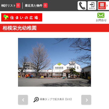
0
0
検討リスト
最近見た物件
お問合せ
相模栄光幼稚園
前
次
画像タップで拡大表示【
1
/1】