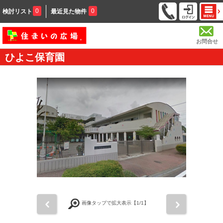
0
0
検討リスト
最近見た物件
お問合せ
ひよこ保育園
前
次
画像タップで拡大表示【
1
/1】