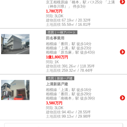
京王相模原線「橋本」駅 バス25分 「上溝
（神奈川県）」 停歩3分
1,780万円
間取:
3LDK
建物面積:
67.19㎡ / 20.32坪
土地面積:
55.59㎡ / 16.81坪
売買｜一棟アパート
田名事業用
相模線「番田」駅 徒歩14分
相模線「上溝」駅 徒歩23分
相模線「原当麻」駅 徒歩43分
1億1,800万円
間取:
1K
建物面積:
391.26㎡ / 118.35坪
土地面積:
259.32㎡ / 78.44坪
売買｜新築一戸建
上溝新築戸建
相模線「上溝」駅 徒歩16分
相模線「番田」駅 徒歩29分
相模線「南橋本」駅 徒歩39分
3,580万円
間取:
3LDK
建物面積:
94.40㎡ / 28.55坪
土地面積:
99.13㎡ / 29.98坪