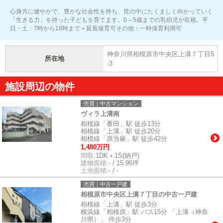
心身共に健やかで、豊かな社会性を持ち、世の中にたくましく向かっていく
「生きる力」を持った子どもを育てます。0～5歳までの乳幼児が在籍。平
日・土：7時から18時まで＋延長保育可その他：一時保育利用可
神奈川県相模原市中央区上溝７丁目5
所在地
-3
施設周辺の物件
売買｜中古マンション
ヴィラ上溝南
相模線「番田」駅 徒歩13分
相模線「上溝」駅 徒歩20分
相模線「原当麻」駅 徒歩42分
1,480万円
間取:
1DK＋1S(納戸)
建物面積:
- / 15.96坪
土地面積:
- / -
売買｜中古一戸建
相模原市中央区上溝７丁目の中古一戸建
相模線「上溝」駅 徒歩3分
横浜線「相模原」駅 バス15分 「上溝（神奈
川県）」 停歩3分