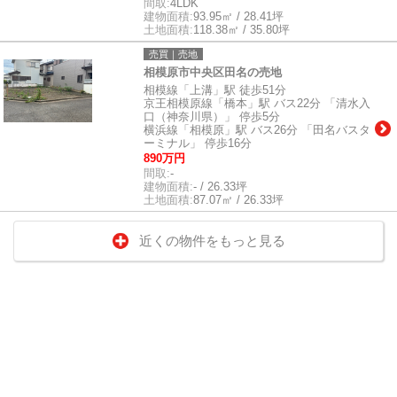
間取:
4LDK
建物面積:
93.95㎡ / 28.41坪
土地面積:
118.38㎡ / 35.80坪
売買｜売地
相模原市中央区田名の売地
相模線「上溝」駅 徒歩51分
京王相模原線「橋本」駅 バス22分 「清水入
口（神奈川県）」 停歩5分
横浜線「相模原」駅 バス26分 「田名バスタ
ーミナル」 停歩16分
890万円
間取:
-
建物面積:
- / 26.33坪
土地面積:
87.07㎡ / 26.33坪
近くの物件をもっと見る