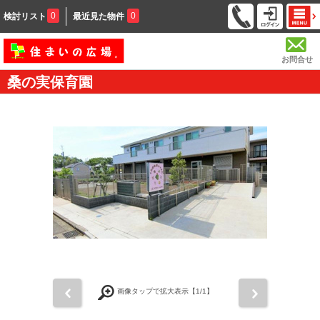
0
0
検討リスト
最近見た物件
お問合せ
桑の実保育園
前
次
画像タップで拡大表示【
1
/1】