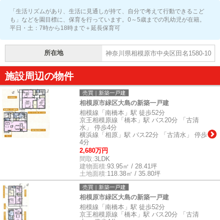
「生活リズムがあり、生活に見通しが持て、自分で考えて行動できるこど
も」などを園目標に、保育を行っています。0～5歳までの乳幼児が在籍。
平日・土：7時から18時まで＋延長保育可
所在地
神奈川県相模原市中央区田名1580-10
施設周辺の物件
売買｜新築一戸建
相模原市緑区大島の新築一戸建
相模線「南橋本」駅 徒歩52分
京王相模原線「橋本」駅 バス20分 「古清
水」 停歩4分
横浜線「相原」駅 バス22分 「古清水」 停歩
4分
2,680万円
間取:
3LDK
建物面積:
93.95㎡ / 28.41坪
土地面積:
118.38㎡ / 35.80坪
売買｜新築一戸建
相模原市緑区大島の新築一戸建
相模線「南橋本」駅 徒歩52分
京王相模原線「橋本」駅 バス20分 「古清