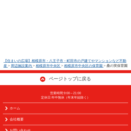
【住まいの広場】相模原市・八王子市・町田市の戸建てやマンションなど不動
産
>
周辺施設案内
>
相模原市中央区
>
相模原市中央区の保育園
>
桑の実保育園
ページトップに戻る
営業時間:9:00～21:00
定休日:年中無休（年末年始除く）
ホーム
会社概要
お問い合わせ