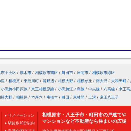
原市中央区
/
厚木市
/
相模原市南区
/
町田市
/
座間市
/
相模原市緑区
の里
/
相模原
/
東浅川町
/
淵野辺
/
相模大野
/
相模が丘
/
南大沢
/
大和田町
/
小田急小田原線
/
京王相模原線
/
小田急江ノ島線
/
中央線
/
八高線
/
京王高
相模大野
/
相模原
/
本厚木
/
南橋本
/
町田
/
東林間
/
上溝
/
京王八王子
相模原市・八王子市・町田市の戸建てや
リノベーション
マンションなど不動産なら住まいの広場
駅徒歩10分以内
新築2500万以下