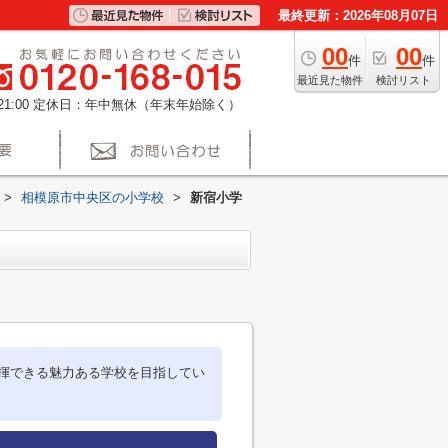
最終更新：2026年08月07日
00
00
件
件
最近見た物件
検討リスト
1:00
定休日：年中無休（年末年始除く）
>
相模原市中央区の小学校
>
新宿小学
揮できる魅力ある学校を目指してい