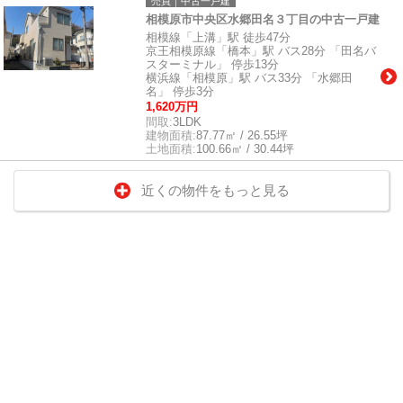
売買｜中古一戸建
相模原市中央区水郷田名３丁目の中古一戸建
相模線「上溝」駅 徒歩47分
京王相模原線「橋本」駅 バス28分 「田名バ
スターミナル」 停歩13分
横浜線「相模原」駅 バス33分 「水郷田
名」 停歩3分
1,620万円
間取:
3LDK
建物面積:
87.77㎡ / 26.55坪
土地面積:
100.66㎡ / 30.44坪
近くの物件をもっと見る