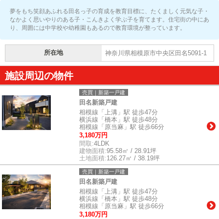
夢をもち笑顔あふれる田名っ子の育成を教育目標に、たくましく元気な子・
なかよく思いやりのある子・こんきよく学ぶ子を育てます。住宅街の中にあ
り、周囲には中学校や幼稚園もあるので教育環境が整っています。
所在地
神奈川県相模原市中央区田名5091-1
施設周辺の物件
売買｜新築一戸建
田名新築戸建
相模線「上溝」駅 徒歩47分
横浜線「橋本」駅 徒歩48分
相模線「原当麻」駅 徒歩66分
3,180万円
間取:
4LDK
建物面積:
95.58㎡ / 28.91坪
土地面積:
126.27㎡ / 38.19坪
売買｜新築一戸建
田名新築戸建
相模線「上溝」駅 徒歩47分
横浜線「橋本」駅 徒歩48分
相模線「原当麻」駅 徒歩66分
3,180万円