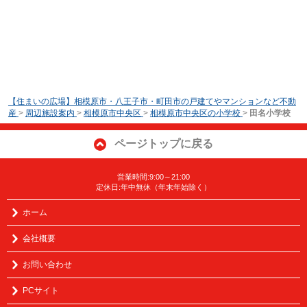
【住まいの広場】相模原市・八王子市・町田市の戸建てやマンションなど不動
産
>
周辺施設案内
>
相模原市中央区
>
相模原市中央区の小学校
>
田名小学校
ページトップに戻る
営業時間:9:00～21:00
定休日:年中無休（年末年始除く）
ホーム
会社概要
お問い合わせ
PCサイト