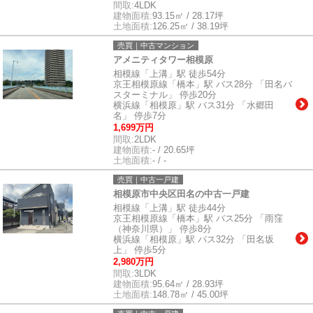
間取:
4LDK
建物面積:
93.15㎡ / 28.17坪
土地面積:
126.25㎡ / 38.19坪
売買｜中古マンション
アメニティタワー相模原
相模線「上溝」駅 徒歩54分
京王相模原線「橋本」駅 バス28分 「田名バ
スターミナル」 停歩20分
横浜線「相模原」駅 バス31分 「水郷田
名」 停歩7分
1,699万円
間取:
2LDK
建物面積:
- / 20.65坪
土地面積:
- / -
売買｜中古一戸建
相模原市中央区田名の中古一戸建
相模線「上溝」駅 徒歩44分
京王相模原線「橋本」駅 バス25分 「雨窪
（神奈川県）」 停歩8分
横浜線「相模原」駅 バス32分 「田名坂
上」 停歩5分
2,980万円
間取:
3LDK
建物面積:
95.64㎡ / 28.93坪
土地面積:
148.78㎡ / 45.00坪