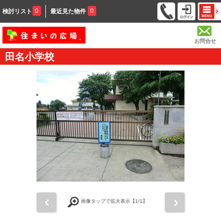
0
0
検討リスト
最近見た物件
お問合せ
田名小学校
前
次
画像タップで拡大表示【
1
/1】