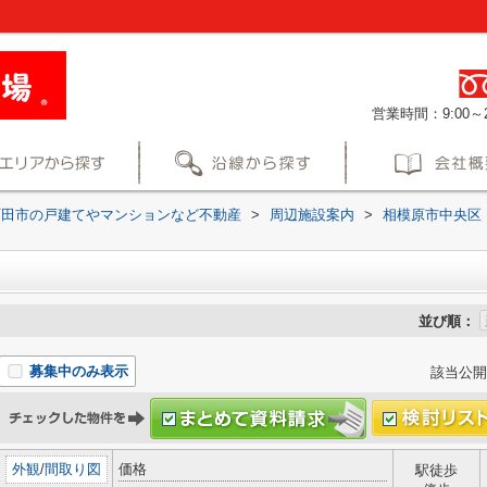
営業時間：9:00～2
町田市の戸建てやマンションなど不動産
>
周辺施設案内
>
相模原市中央区
並び順：
募集中のみ表示
該当公開
外観
/
間取り図
価格
駅徒歩