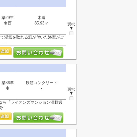
築29年
木造
南西
85.93㎡
選択
▼
して湿気を取れる窓が付いた浴室がご
..
築36年
鉄筋コンクリート
南
-
選択
▼
なら「ライオンズマンション淵野辺
..