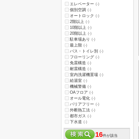
エレベーター
(-)
個別空調
(-)
オートロック
(-)
2階以上
(-)
10階以上
(-)
20階以上
(-)
駐車場あり
(-)
最上階
(-)
バス・トイレ別
(-)
フローリング
(-)
免震構造
(-)
耐震構造
(-)
室内洗濯機置場
(-)
給湯室
(-)
機械警備
(-)
OAフロア
(-)
オール電化
(-)
バリアフリー
(-)
外断熱工法
(-)
都市ガス
(-)
下水道
(-)
16
件が該当