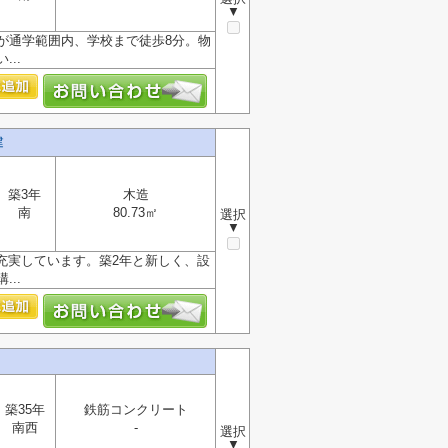
▼
が通学範囲内、学校まで徒歩8分。物
..
建
築3年
木造
南
80.73㎡
選択
▼
も充実しています。築2年と新しく、設
..
築35年
鉄筋コンクリート
南西
-
選択
▼