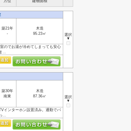
方位
建物面積
建
築21年
木造
-
95.23㎡
選択
▼
浴室のでお湯が冷めてしまっても安心
..
築30年
木造
南東
87.36㎡
選択
▼
TVインターホン設置済み。通勤でバ
..