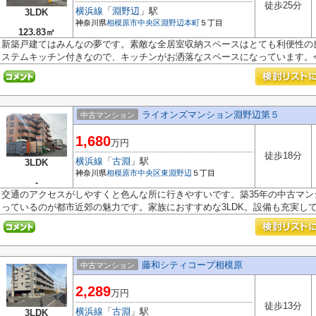
徒歩25分
横浜線
「
淵野辺
」駅
3LDK
神奈川県
相模原市中央区
淵野辺本町
５丁目
123.83㎡
新築戸建てはみんなの夢です。素敵な全居室収納スペースはとても利便性の
ステムキッチン付きなので、キッチンがお洒落なスペースになっています。今.
ライオンズマンション淵野辺第５
中古マンション
1,680
万円
徒歩18分
横浜線
「
古淵
」駅
3LDK
神奈川県
相模原市中央区
東淵野辺
５丁目
-
交通のアクセスがしやすくと色んな所に行きやすいです。築35年の中古マ
っているのが都市近郊の魅力です。家族におすすめな3LDK。設備も充実してい
藤和シティコープ相模原
中古マンション
2,289
万円
徒歩13分
横浜線
「
古淵
」駅
3LDK