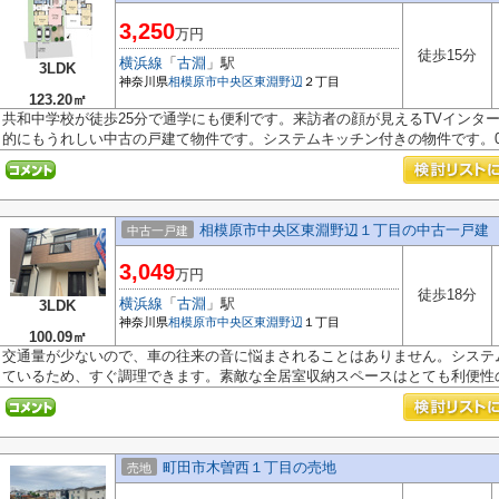
3,250
万円
徒歩15分
横浜線
「
古淵
」駅
3LDK
神奈川県
相模原市中央区
東淵野辺
２丁目
123.20㎡
共和中学校が徒歩25分で通学にも便利です。来訪者の顔が見えるTVインタ
的にもうれしい中古の戸建て物件です。システムキッチン付きの物件です。012
相模原市中央区東淵野辺１丁目の中古一戸建
中古一戸建
3,049
万円
徒歩18分
横浜線
「
古淵
」駅
3LDK
神奈川県
相模原市中央区
東淵野辺
１丁目
100.09㎡
交通量が少ないので、車の往来の音に悩まされることはありません。システ
ているため、すぐ調理できます。素敵な全居室収納スペースはとても利便性の.
町田市木曽西１丁目の売地
売地