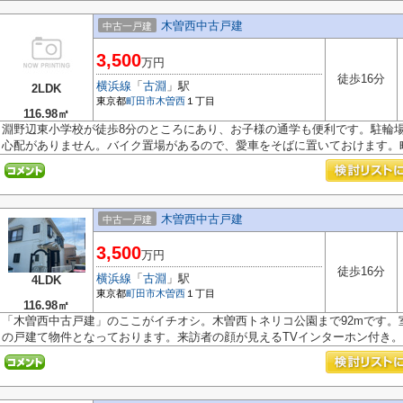
木曽西中古戸建
中古一戸建
3,500
万円
徒歩16分
横浜線
「
古淵
」駅
2LDK
東京都
町田市
木曽西
１丁目
116.98㎡
淵野辺東小学校が徒歩8分のところにあり、お子様の通学も便利です。駐輪
心配がありません。バイク置場があるので、愛車をそばに置いておけます。町.
木曽西中古戸建
中古一戸建
3,500
万円
徒歩16分
横浜線
「
古淵
」駅
4LDK
東京都
町田市
木曽西
１丁目
116.98㎡
「木曽西中古戸建」のここがイチオシ。木曽西トネリコ公園まで92mです。
の戸建て物件となっております。来訪者の顔が見えるTVインターホン付き。町