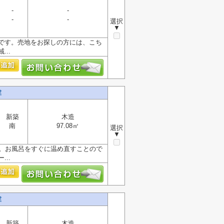
-
-
-
-
選択
▼
です。売地をお探しの方には、こち
..
建
新築
木造
南
97.08㎡
選択
▼
す。お風呂をすぐに温め直すことので
..
建
新築
木造