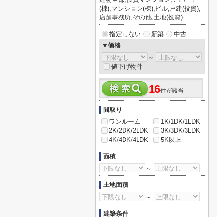
(棟),マンション(棟),ビル,戸建(投資),
店舗事務所,その他,土地(投資)
指定しない
新築
中古
▼価格
～
値下げ物件
16
件が該当
間取り
ワンルーム
1K/1DK/1LDK
2K/2DK/2LDK
3K/3DK/3LDK
4K/4DK/4LDK
5K以上
面積
～
土地面積
～
建築条件