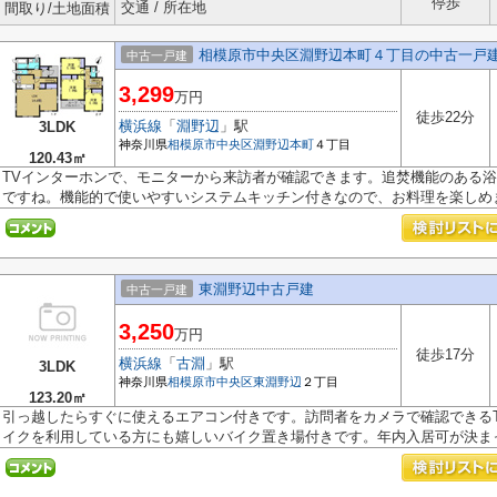
停歩
交通 / 所在地
間取り/土地面積
相模原市中央区淵野辺本町４丁目の中古一戸
中古一戸建
3,299
万円
徒歩22分
横浜線
「
淵野辺
」駅
3LDK
神奈川県
相模原市中央区
淵野辺本町
４丁目
120.43㎡
TVインターホンで、モニターから来訪者が確認できます。追焚機能のある
ですね。機能的で使いやすいシステムキッチン付きなので、お料理を楽しめま.
東淵野辺中古戸建
中古一戸建
3,250
万円
徒歩17分
横浜線
「
古淵
」駅
3LDK
神奈川県
相模原市中央区
東淵野辺
２丁目
123.20㎡
引っ越したらすぐに使えるエアコン付きです。訪問者をカメラで確認できる
イクを利用している方にも嬉しいバイク置き場付きです。年内入居可が決まっ.