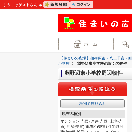
ようこそ
ゲスト
さん
【住まいの広場】相模原市・八王子市・
小学校
>
淵野辺東小学校の近くの物件
淵野辺東小学校周辺物件
種別で絞り込む
現在の種別
マンション(売買),戸建(売買),土地(売
買),店舗(売買),事務所(売買),住宅以外
建物全部,投資マンション,アパート