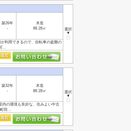
築26年
木造
-
88.28㎡
選択
▼
場が利用できるので、自転車の盗難の
..
築32年
木造
-
88.28㎡
選択
▼
室内の環境も良好な、住みよい中古
田...