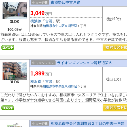
東淵野辺中古戸建
中古一戸建
3,049
万円
徒歩19分
横浜線
「
古淵
」駅
3LDK
神奈川県
相模原市中央区
東淵野辺
１丁目
100.09㎡
前面道路6m以上は確保しているので車の出し入れもラクラクです。換気を
ざいます。設備も充実で、快適な生活を送る事のできる、中古の戸建て物件。.
ライオンズマンション淵野辺第５
中古マンション
1,899
万円
徒歩18分
横浜線
「
古淵
」駅
3LDK
神奈川県
相模原市中央区
東淵野辺
５丁目
-
こだわりで選びたい方におすすめ。相模原市中央区エリアで住まいをお探し
第５」。小学校が十分通学できる範囲にあります。淵野辺東小学校が徒歩13分.
相模原市中央区東淵野辺２丁目の中古一戸建
中古一戸建