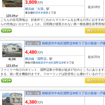
3,809
万円
徒歩18分
横浜線
「
古淵
」駅
東京都
町田市
木曽西
１丁目
125.04㎡
こちらの住宅用地は、好条件でこれからマイホームをお考えの方におすすめ
らの売地はいかがでしょうか。日照権が侵害されない第一種低層住居専用地域.
相模原市中央区淵野辺本町５丁目の新築一戸
新築一戸建
4,480
万円
徒歩25分
横浜線
「
淵野辺
」駅
4LDK
神奈川県
相模原市中央区
淵野辺本町
５丁目
123.65㎡
ファミリー向けのポイント、淵野辺東小学校が徒歩17分のところにありま
きる、追い焚き機能付きです。フローリングは防音性にも優れているのでニー.
相模原市中央区淵野辺本町５丁目の新築一戸
新築一戸建
4,380
万円