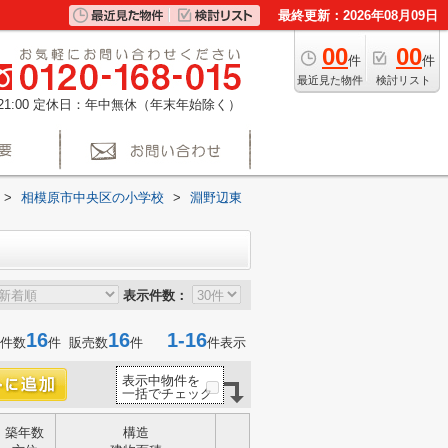
最終更新：2026年08月09日
00
00
件
件
最近見た物件
検討リスト
1:00
定休日：年中無休（年末年始除く）
>
相模原市中央区の小学校
>
淵野辺東
表示件数：
16
16
1-16
件数
件 販売数
件
件表示
表示中物件を
一括でチェック
築年数
構造