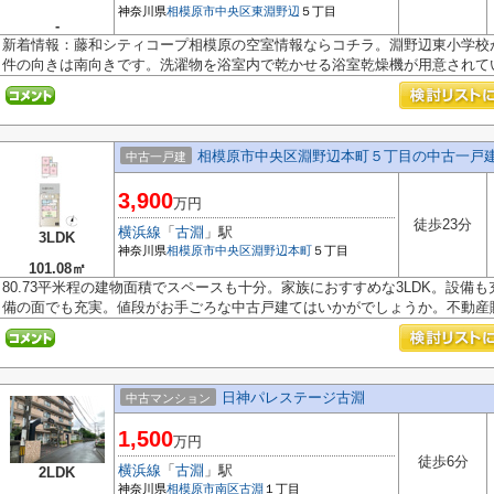
神奈川県
相模原市中央区
東淵野辺
５丁目
-
新着情報：藤和シティコープ相模原の空室情報ならコチラ。淵野辺東小学校
件の向きは南向きです。洗濯物を浴室内で乾かせる浴室乾燥機が用意されてい.
相模原市中央区淵野辺本町５丁目の中古一戸
中古一戸建
3,900
万円
徒歩23分
横浜線
「
古淵
」駅
3LDK
神奈川県
相模原市中央区
淵野辺本町
５丁目
101.08㎡
80.73平米程の建物面積でスペースも十分。家族におすすめな3LDK。設備
備の面でも充実。値段がお手ごろな中古戸建てはいかがでしょうか。不動産購.
日神パレステージ古淵
中古マンション
1,500
万円
徒歩6分
横浜線
「
古淵
」駅
2LDK
神奈川県
相模原市南区
古淵
１丁目