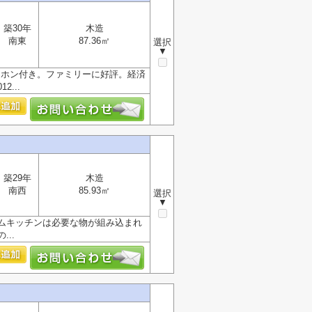
築30年
木造
南東
87.36㎡
選択
▼
ーホン付き。ファミリーに好評。経済
...
築29年
木造
南西
85.93㎡
選択
▼
ムキッチンは必要な物が組み込まれ
..