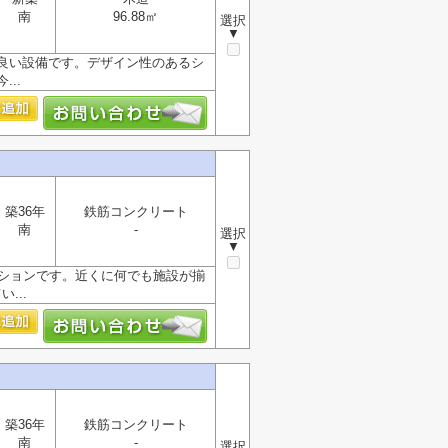
南
96.88㎡
選択
▼
良い設備です。デザイン性のあるシ
..
築36年
鉄筋コンクリート
南
-
選択
▼
ンションです。近くに何でも施設が揃
...
築36年
鉄筋コンクリート
南
-
選択