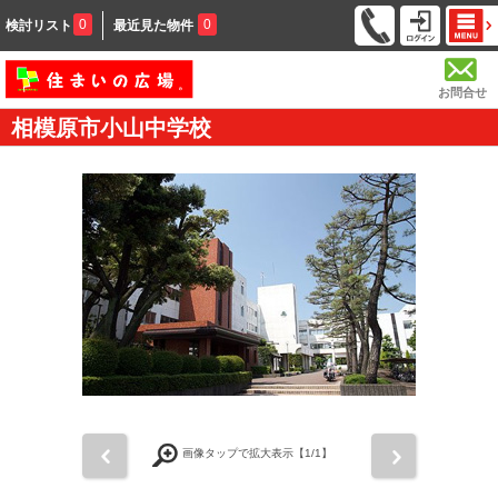
0
0
検討リスト
最近見た物件
お問合せ
相模原市小山中学校
前
次
画像タップで拡大表示【
1
/1】