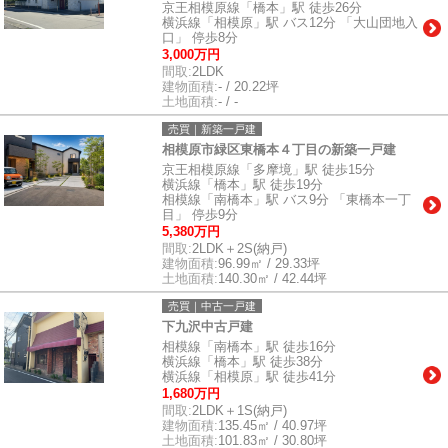
京王相模原線「橋本」駅 徒歩26分
横浜線「相模原」駅 バス12分 「大山団地入
口」 停歩8分
3,000万円
間取:
2LDK
建物面積:
- / 20.22坪
土地面積:
- / -
売買｜新築一戸建
相模原市緑区東橋本４丁目の新築一戸建
京王相模原線「多摩境」駅 徒歩15分
横浜線「橋本」駅 徒歩19分
相模線「南橋本」駅 バス9分 「東橋本一丁
目」 停歩9分
5,380万円
間取:
2LDK＋2S(納戸)
建物面積:
96.99㎡ / 29.33坪
土地面積:
140.30㎡ / 42.44坪
売買｜中古一戸建
下九沢中古戸建
相模線「南橋本」駅 徒歩16分
横浜線「橋本」駅 徒歩38分
横浜線「相模原」駅 徒歩41分
1,680万円
間取:
2LDK＋1S(納戸)
建物面積:
135.45㎡ / 40.97坪
土地面積:
101.83㎡ / 30.80坪