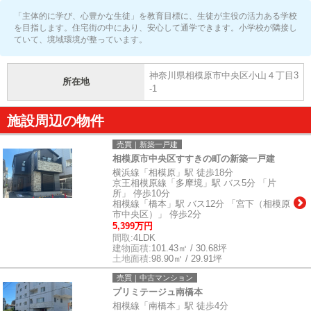
「主体的に学び、心豊かな生徒」を教育目標に、生徒が主役の活力ある学校
を目指します。住宅街の中にあり、安心して通学できます。小学校が隣接し
ていて、境域環境が整っています。
神奈川県相模原市中央区小山４丁目3
所在地
-1
施設周辺の物件
売買｜新築一戸建
相模原市中央区すすきの町の新築一戸建
横浜線「相模原」駅 徒歩18分
京王相模原線「多摩境」駅 バス5分 「片
所」 停歩10分
相模線「橋本」駅 バス12分 「宮下（相模原
市中央区）」 停歩2分
5,399万円
間取:
4LDK
建物面積:
101.43㎡ / 30.68坪
土地面積:
98.90㎡ / 29.91坪
売買｜中古マンション
プリミテージュ南橋本
相模線「南橋本」駅 徒歩4分