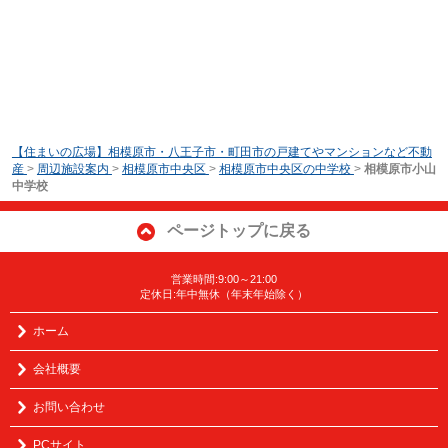
【住まいの広場】相模原市・八王子市・町田市の戸建てやマンションなど不動
産
>
周辺施設案内
>
相模原市中央区
>
相模原市中央区の中学校
>
相模原市小山
中学校
ページトップに戻る
営業時間:9:00～21:00
定休日:年中無休（年末年始除く）
ホーム
会社概要
お問い合わせ
PCサイト