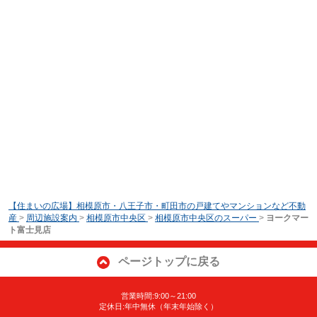
【住まいの広場】相模原市・八王子市・町田市の戸建てやマンションなど不動
産
>
周辺施設案内
>
相模原市中央区
>
相模原市中央区のスーパー
>
ヨークマー
ト富士見店
ページトップに戻る
営業時間:9:00～21:00
定休日:年中無休（年末年始除く）