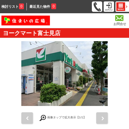
0
0
検討リスト
最近見た物件
お問合せ
ヨークマート富士見店
前
次
画像タップで拡大表示【
1
/1】