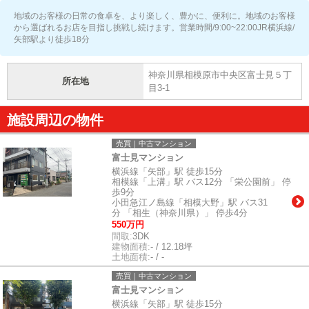
地域のお客様の日常の食卓を、より楽しく、豊かに、便利に。地域のお客様
から選ばれるお店を目指し挑戦し続けます。営業時間/9:00~22:00JR横浜線/
矢部駅より徒歩18分
神奈川県相模原市中央区富士見５丁
所在地
目3-1
施設周辺の物件
売買｜中古マンション
富士見マンション
横浜線「矢部」駅 徒歩15分
相模線「上溝」駅 バス12分 「栄公園前」 停
歩9分
小田急江ノ島線「相模大野」駅 バス31
分 「相生（神奈川県）」 停歩4分
550万円
間取:
3DK
建物面積:
- / 12.18坪
土地面積:
- / -
売買｜中古マンション
富士見マンション
横浜線「矢部」駅 徒歩15分