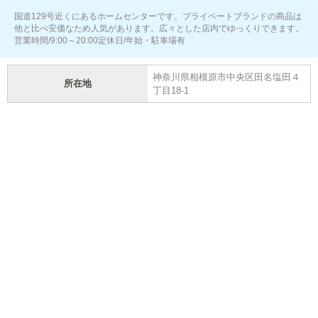
国道129号近くにあるホームセンターです。プライベートブランドの商品は
他と比べ安価なため人気があります。広々とした店内でゆっくりできます。
営業時間/9:00～20:00定休日/年始・駐車場有
神奈川県相模原市中央区田名塩田４
所在地
丁目18-1