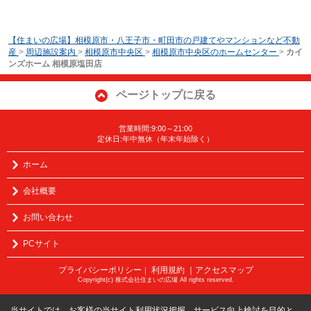
【住まいの広場】相模原市・八王子市・町田市の戸建てやマンションなど不動
産
>
周辺施設案内
>
相模原市中央区
>
相模原市中央区のホームセンター
>
カイ
ンズホーム 相模原塩田店
ページトップに戻る
営業時間:9:00～21:00
定休日:年中無休（年末年始除く）
ホーム
会社概要
お問い合わせ
PCサイト
プライバシーポリシー
利用規約
｜アクセスマップ
｜
Copyright(c) 株式会社住まいの広場 All rights reserved.
当サイトでは、お客様の当サイト利用状況把握、サービス向上検討を目的と