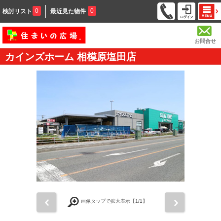
0
0
検討リスト
最近見た物件
お問合せ
カインズホーム 相模原塩田店
前
次
画像タップで拡大表示【
1
/1】