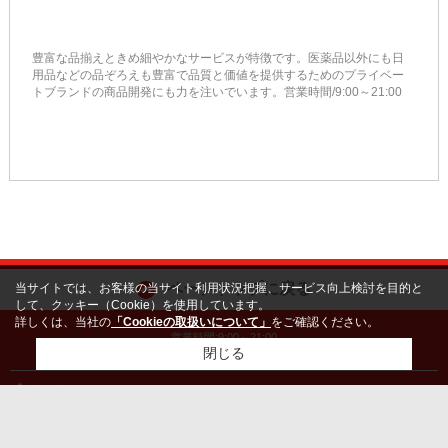
豊富な品揃えときめ細やかなサービスが特徴です。医薬品以外にも日
用品などの品ぞろえも豊富で品質と価値を提供するためのプライベー
トブランドの商品開発にも力を注いでいます。営業時間/9:00～21:00
ページトップに戻る
当サイトでは、お客様の当サイト利用状況把握、サービス向上検討を目的と
して、クッキー（Cookie）を使用しています。
詳しくは、当社の
「Cookieの取扱いについて」
をご確認ください。
営業時間:9:00～21:00
閉じる
定休日:年中無休（年末年始除く）
ホーム
会社概要