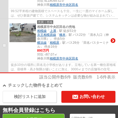
間取:
4LDK/99.52㎡
神奈川県
相模原市中央区
田名
99.52平米程の建物面積でスペースも十分。一生に一度のマイホーム探し
は、ぜひ新築戸建てで。システムキッチンは必要な物が組み込まれている
ため、すぐ調理できます。来訪者を確認でき...
売買｜売地
相模原市中央区田名の売地
相模線
「
上溝
」駅 徒歩51分
京王相模原線
「
橋本
」駅 バス22分 「清水入口（神
奈川県）」 停歩5分
横浜線
「
相模原
」駅 バス26分 「田名バスターミナ
ル」 停歩16分
890万円
間取:
-/87.07㎡
神奈川県
相模原市中央区
田名
徒歩10分の場所に田名北小学校があります。立地している第一種住居地域
は、容積率・高さ制限が緩いことに加え、3000㎡までの店舗等の住宅以
外の建築物も建てることできる地域です。相...
該当公開件数
6
件 販売数
6
件
1-6
件表示
チェックした物件をまとめて
検討リストに追加
お問い合わせ
無料会員登録はこちら
公開物件数：
0
件