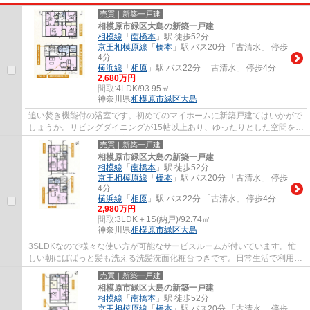
売買｜新築一戸建
相模原市緑区大島の新築一戸建
相模線
「
南橋本
」駅 徒歩52分
京王相模原線
「
橋本
」駅 バス20分 「古清水」 停歩
4分
横浜線
「
相原
」駅 バス22分 「古清水」 停歩4分
2,680万円
間取:
4LDK/93.95㎡
神奈川県
相模原市緑区
大島
追い焚き機能付の浴室です。初めてのマイホームに新築戸建てはいかがで
しょうか。リビングダイニングが15帖以上あり、ゆったりとした空間を楽
しむことができます。来客が一目でわかるT...
売買｜新築一戸建
相模原市緑区大島の新築一戸建
相模線
「
南橋本
」駅 徒歩52分
京王相模原線
「
橋本
」駅 バス20分 「古清水」 停歩
4分
横浜線
「
相原
」駅 バス22分 「古清水」 停歩4分
2,980万円
間取:
3LDK＋1S(納戸)/92.74㎡
神奈川県
相模原市緑区
大島
3SLDKなので様々な使い方が可能なサービスルームが付いています。忙
しい朝にぱぱっと髪も洗える洗髪洗面化粧台つきです。日常生活で利用頻
度の高い水回りだからこそ、使い勝手のいいシ...
売買｜新築一戸建
相模原市緑区大島の新築一戸建
相模線
「
南橋本
」駅 徒歩52分
京王相模原線
「
橋本
」駅 バス20分 「古清水」 停歩