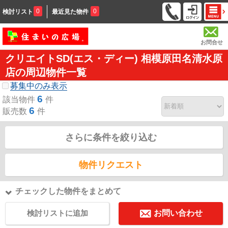
0
0
検討リスト
最近見た物件
お問合せ
クリエイトSD(エス・ディー) 相模原田名清水原
店の周辺物件一覧
募集中のみ表示
6
該当物件
件
6
販売数
件
さらに条件を絞り込む
物件リクエスト
チェックした物件をまとめて
検討リストに追加
お問い合わせ