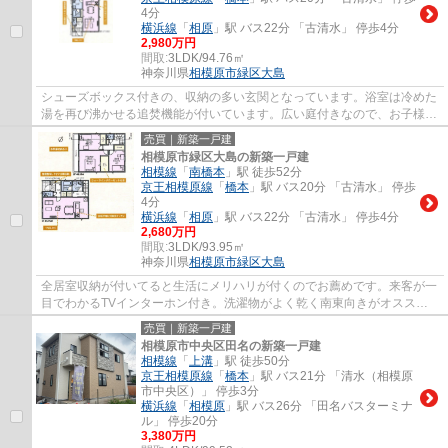
4分
横浜線
「
相原
」駅 バス22分 「古清水」 停歩4分
2,980万円
間取:
3LDK/94.76㎡
神奈川県
相模原市緑区
大島
シューズボックス付きの、収納の多い玄関となっています。浴室は冷めた
湯を再び沸かせる追焚機能が付いています。広い庭付きなので、お子様に
ストレスを感じさせることもありません。...
売買｜新築一戸建
相模原市緑区大島の新築一戸建
相模線
「
南橋本
」駅 徒歩52分
京王相模原線
「
橋本
」駅 バス20分 「古清水」 停歩
4分
横浜線
「
相原
」駅 バス22分 「古清水」 停歩4分
2,680万円
間取:
3LDK/93.95㎡
神奈川県
相模原市緑区
大島
全居室収納が付いてると生活にメリハリが付くのでお薦めです。来客が一
目でわかるTVインターホン付き。洗濯物がよく乾く南東向きがオススメ
ポイントです。建物面積93.95平方メートルで...
売買｜新築一戸建
相模原市中央区田名の新築一戸建
相模線
「
上溝
」駅 徒歩50分
京王相模原線
「
橋本
」駅 バス21分 「清水（相模原
市中央区）」 停歩3分
横浜線
「
相模原
」駅 バス26分 「田名バスターミナ
ル」 停歩20分
3,380万円