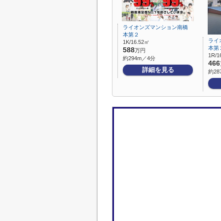
ライオンズマンション南橋
本第２
ライ
1K/16.52㎡
本第
588
万円
1R/1
約294m／4分
466
詳細を見る
約28