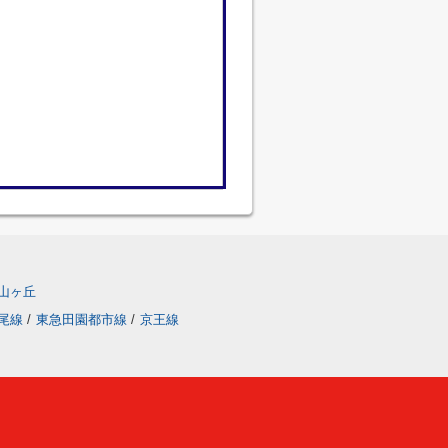
山ヶ丘
尾線
/
東急田園都市線
/
京王線