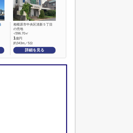
橋
相模原市中央区清新５丁目
の売地
-/396.70㎡
1
億円
約343m／5分
詳細を見る