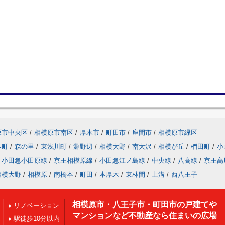
原市中央区
/
相模原市南区
/
厚木市
/
町田市
/
座間市
/
相模原市緑区
本町
/
森の里
/
東浅川町
/
淵野辺
/
相模大野
/
南大沢
/
相模が丘
/
椚田町
/
小
小田急小田原線
/
京王相模原線
/
小田急江ノ島線
/
中央線
/
八高線
/
京王高
相模大野
/
相模原
/
南橋本
/
町田
/
本厚木
/
東林間
/
上溝
/
西八王子
相模原市・八王子市・町田市の戸建てや
リノベーション
マンションなど不動産なら住まいの広場
駅徒歩10分以内