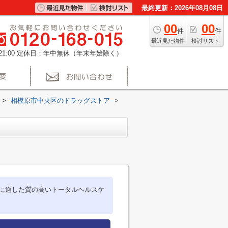
最終更新：2026年08月08日
00
00
件
件
最近見た物件
検討リスト
1:00
定休日：年中無休（年末年始除く）
>
相模原市中央区のドラッグストア
>
に適した質の高いトータルヘルスケ