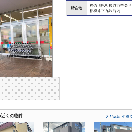
神奈川県相模原市中央区下
所在地
相模原下九沢店内
の近くの物件
スギ薬局 相模