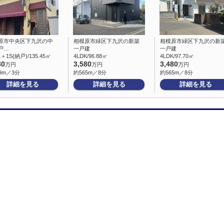
原市中央区下九沢の中
相模原市緑区下九沢の新築
相模原市緑区下九沢の新
戸…
一戸建
一戸建
K＋1S(納戸)/135.45㎡
4LDK/96.88㎡
4LDK/97.70㎡
80
3,580
3,480
万円
万円
万円
9m／3分
約565m／8分
約565m／8分
詳細を見る
詳細を見る
詳細を見る