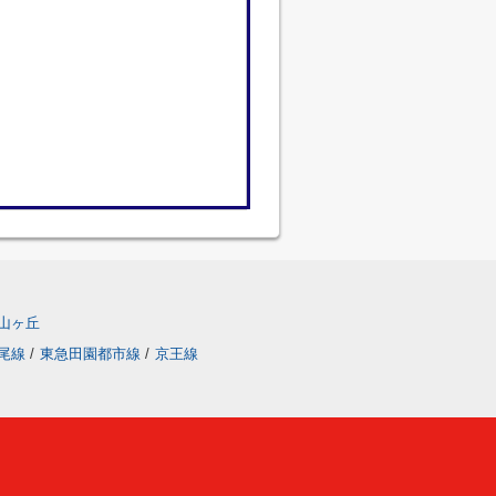
山ヶ丘
尾線
/
東急田園都市線
/
京王線