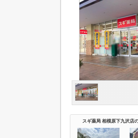
スギ薬局 相模原下九沢店