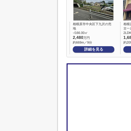
相模原市中央区下九沢の売
相模
地
古一
-/166.00㎡
2LD
2,480
1,6
万円
約669m／9分
約20
詳細を見る