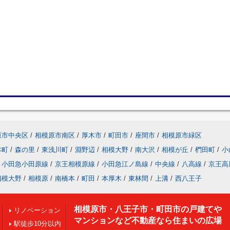
原市中央区
/
相模原市南区
/
厚木市
/
町田市
/
座間市
/
相模原市緑区
本町
/
森の里
/
東浅川町
/
淵野辺
/
相模大野
/
南大沢
/
相模が丘
/
椚田町
/
小
小田急小田原線
/
京王相模原線
/
小田急江ノ島線
/
中央線
/
八高線
/
京王高
相模大野
/
相模原
/
南橋本
/
町田
/
本厚木
/
東林間
/
上溝
/
西八王子
相模原市・八王子市・町田市の戸建てや
リノベーション
マンションなど不動産なら住まいの広場
駅徒歩10分以内