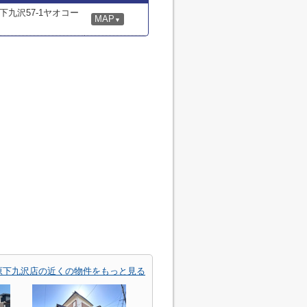
九沢57-1ヤオコー
MAP
▼
原下九沢店の近くの物件をもっと見る