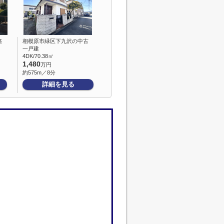
築
相模原市緑区下九沢の中古
一戸建
4DK/70.38㎡
1,480
万円
約575m／8分
詳細を見る