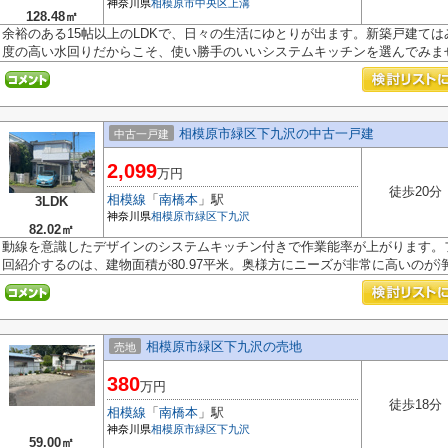
神奈川県
相模原市中央区
上溝
128.48㎡
余裕のある15帖以上のLDKで、日々の生活にゆとりが出ます。新築戸建て
度の高い水回りだからこそ、使い勝手のいいシステムキッチンを選んでみません
相模原市緑区下九沢の中古一戸建
中古一戸建
2,099
万円
徒歩20分
相模線
「
南橋本
」駅
3LDK
神奈川県
相模原市緑区
下九沢
82.02㎡
動線を意識したデザインのシステムキッチン付きで作業能率が上がります。
回紹介するのは、建物面積が80.97平米。奥様方にニーズが非常に高いのが浄水
相模原市緑区下九沢の売地
売地
380
万円
徒歩18分
相模線
「
南橋本
」駅
神奈川県
相模原市緑区
下九沢
59.00㎡