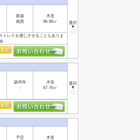
新築
木造
南西
96.88㎡
選択
▼
ストレスを感じさせることもありま
..
築45年
木造
選択
▼
-
87.76㎡
予定
木造