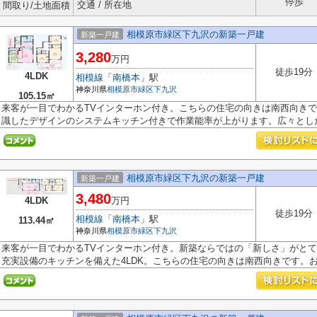
停歩
交通 / 所在地
間取り/土地面積
相模原市緑区下九沢の新築一戸建
新築一戸建
3,280
万円
徒歩19分
4LDK
相模線
「
南橋本
」駅
神奈川県
相模原市緑区
下九沢
105.15㎡
来客が一目でわかるTVインターホン付き。こちらの住宅の向きは南西向き
識したデザインのシステムキッチン付きで作業能率が上がります。広々とした.
相模原市緑区下九沢の新築一戸建
新築一戸建
3,480
4LDK
万円
徒歩19分
相模線
「
南橋本
」駅
113.44㎡
神奈川県
相模原市緑区
下九沢
来客が一目でわかるTVインターホン付き。新築ならではの「新しさ」がと
充実設備のキッチンを備えた4LDK。こちらの住宅の向きは南西向きです。お探