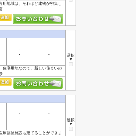
専用地域は、それほど建物が密集し
..
-
-
-
-
選択
▼
。住宅用地なので、新しい住まいの
..
-
-
-
-
選択
▼
医療福祉施設も建てることができま