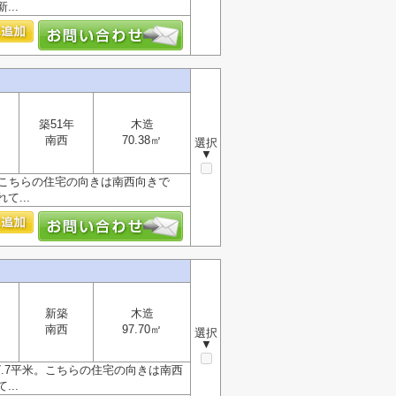
..
築51年
木造
南西
70.38㎡
選択
▼
。こちらの住宅の向きは南西向きで
...
新築
木造
南西
97.70㎡
選択
▼
.7平米。こちらの住宅の向きは南西
..