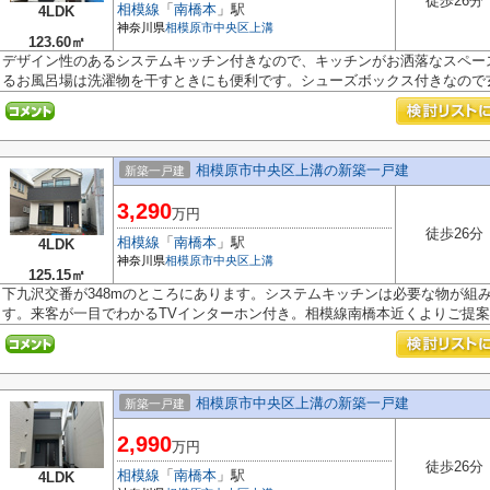
徒歩26分
相模線
「
南橋本
」駅
4LDK
神奈川県
相模原市中央区
上溝
123.60㎡
デザイン性のあるシステムキッチン付きなので、キッチンがお洒落なスペー
るお風呂場は洗濯物を干すときにも便利です。シューズボックス付きなので玄.
相模原市中央区上溝の新築一戸建
新築一戸建
3,290
万円
徒歩26分
相模線
「
南橋本
」駅
4LDK
神奈川県
相模原市中央区
上溝
125.15㎡
下九沢交番が348mのところにあります。システムキッチンは必要な物が組
す。来客が一目でわかるTVインターホン付き。相模線南橋本近くよりご提案し
相模原市中央区上溝の新築一戸建
新築一戸建
2,990
万円
徒歩26分
相模線
「
南橋本
」駅
4LDK