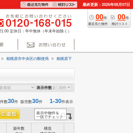
最終更新：2026年08月07日
00
00
件
件
最近見た物件
検討リスト
1:00
定休日：年中無休（年末年始除く）
>
相模原市中央区の郵便局
>
相模原下
表示件数：
30
30
1-30
件数
件 販売数
件
件表示
表示中物件を
一括でチェック
築年数
構造