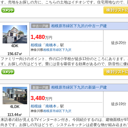
す。売地をお探しの方に、こちらの土地はイチオシです。住宅用地なので、新.
相模原市緑区下九沢の中古一戸建
中古一戸建
1,480
万円
徒歩20分
相模線
「
南橋本
」駅
4DK
神奈川県
相模原市緑区
下九沢
156.67㎡
ファミリー向けのポイント、作の口小学校が徒歩13分のところにあります
す。お探しの方はどうぞ。畳には音を吸収する効果があるので、防音性に優れて
相模原市緑区下九沢の新築一戸建
新築一戸建
3,480
万円
徒歩19分
相模線
「
南橋本
」駅
4LDK
神奈川県
相模原市緑区
下九沢
113.44㎡
来訪者の顔が見えるTVインターホン付き。今回紹介するのは、建物面積が97
向きです。お探しの方はどうぞ。システムキッチンは必要な物が組み込まれて.