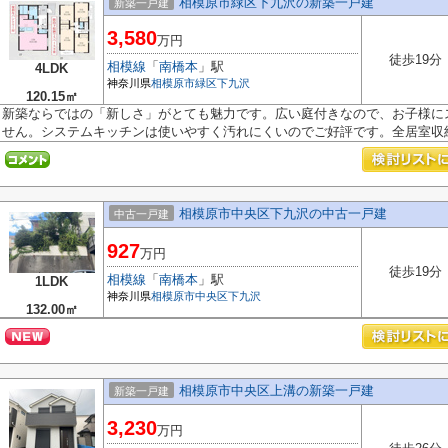
相模原市緑区下九沢の新築一戸建
新築一戸建
3,580
万円
徒歩19分
相模線
「
南橋本
」駅
4LDK
神奈川県
相模原市緑区
下九沢
120.15㎡
新築ならではの「新しさ」がとても魅力です。広い庭付きなので、お子様に
せん。システムキッチンは使いやすく汚れにくいのでご好評です。全居室収納.
相模原市中央区下九沢の中古一戸建
中古一戸建
927
万円
徒歩19分
相模線
「
南橋本
」駅
1LDK
神奈川県
相模原市中央区
下九沢
132.00㎡
相模原市中央区上溝の新築一戸建
新築一戸建
3,230
万円