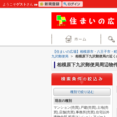
ようこそ
ゲスト
さん
【住まいの広場】相模原市・八王子市・
九沢郵便局
>
相模原下九沢郵便局の近く
相模原下九沢郵便局周辺物
種別で絞り込む
現在の種別
マンション(売買),戸建(売買),土地(売
買),店舗(売買),事務所(売買),住宅以外
建物全部,投資マンション,アパート