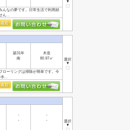
▼
はみんなの夢です。日常生活で利用頻
...
築31年
木造
南
80.97㎡
選択
▼
フローリングは掃除が簡単です。今
...
-
-
-
-
選択
▼