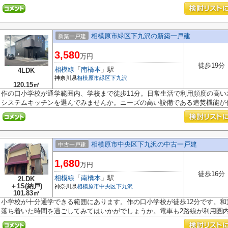
相模原市緑区下九沢の新築一戸建
新築一戸建
3,580
万円
徒歩19分
相模線
「
南橋本
」駅
4LDK
神奈川県
相模原市緑区
下九沢
120.15㎡
作の口小学校が通学範囲内、学校まで徒歩11分。日常生活で利用頻度の高
システムキッチンを選んでみませんか。ニーズの高い設備である追焚機能が付.
相模原市中央区下九沢の中古一戸建
中古一戸建
1,680
万円
徒歩16分
相模線
「
南橋本
」駅
2LDK
＋1S(納戸)
神奈川県
相模原市中央区
下九沢
101.83㎡
小学校が十分通学できる範囲にあります。作の口小学校が徒歩12分です。
落ち着いた時間を過ごしてみてはいかがでしょうか。電車も2路線が利用圏内に