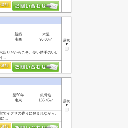
新築
木造
南西
96.88㎡
選択
▼
い水回りだからこそ、使い勝手のいい
..
築50年
鉄骨造
南東
135.45㎡
選択
▼
和室でイグサの香りに包まれながら、
...