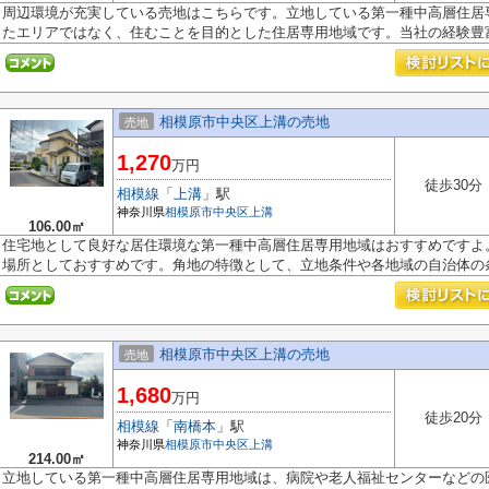
周辺環境が充実している売地はこちらです。立地している第一種中高層住居
たエリアではなく、住むことを目的とした住居専用地域です。当社の経験豊富.
相模原市中央区上溝の売地
売地
1,270
万円
徒歩30分
相模線
「
上溝
」駅
神奈川県
相模原市中央区
上溝
106.00㎡
住宅地として良好な居住環境な第一種中高層住居専用地域はおすすめですよ
場所としておすすめです。角地の特徴として、立地条件や各地域の自治体の条.
相模原市中央区上溝の売地
売地
1,680
万円
徒歩20分
相模線
「
南橋本
」駅
神奈川県
相模原市中央区
上溝
214.00㎡
立地している第一種中高層住居専用地域は、病院や老人福祉センターなどの