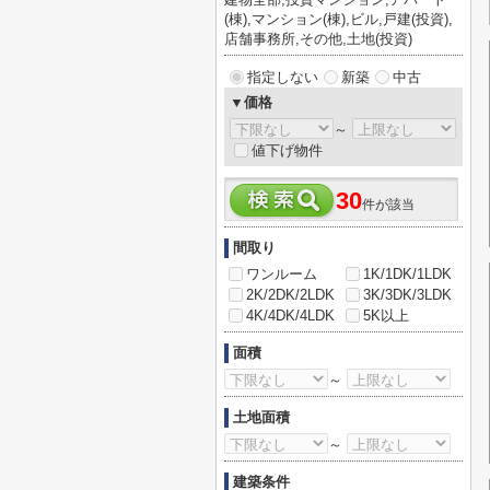
(棟),マンション(棟),ビル,戸建(投資),
店舗事務所,その他,土地(投資)
指定しない
新築
中古
▼価格
～
値下げ物件
30
件が該当
間取り
ワンルーム
1K/1DK/1LDK
2K/2DK/2LDK
3K/3DK/3LDK
4K/4DK/4LDK
5K以上
面積
～
土地面積
～
建築条件