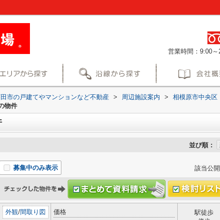
営業時間：9:00～2
町田市の戸建てやマンションなど不動産
>
周辺施設案内
>
相模原市中央区
の物件
件
並び順：
募集中のみ表示
該当公開
外観
/
間取り図
価格
駅徒歩