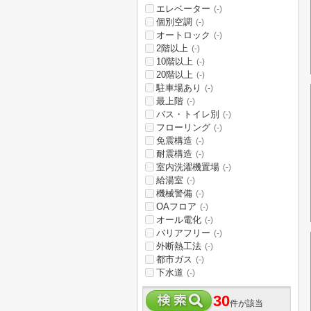
エレベーター
(-)
個別空調
(-)
オートロック
(-)
2階以上
(-)
10階以上
(-)
20階以上
(-)
駐車場あり
(-)
最上階
(-)
バス・トイレ別
(-)
フローリング
(-)
免震構造
(-)
耐震構造
(-)
室内洗濯機置場
(-)
給湯室
(-)
機械警備
(-)
OAフロア
(-)
オール電化
(-)
バリアフリー
(-)
外断熱工法
(-)
都市ガス
(-)
下水道
(-)
30
件が該当