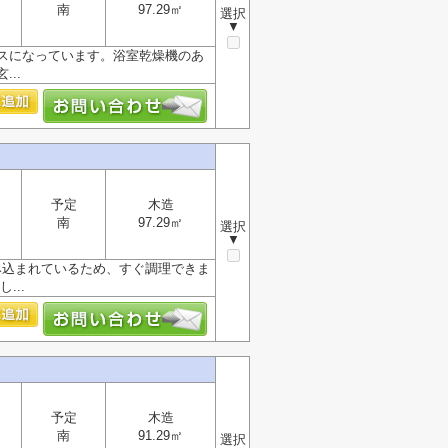
南
97.29㎡
選択
▼
スになっています。浴室乾燥機のあ
..
予定
木造
南
97.29㎡
選択
▼
み込まれているため、すぐ調理できま
...
予定
木造
南
91.29㎡
選択