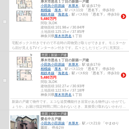
厚木市恩名１丁目の新築一戸建
小田急小田原線
「
本厚木
」駅 徒歩17分
相模線
「
厚木
」駅 バス11分 「恩名下」 停歩3分
相鉄本線
「
海老名
」駅 バス6分 「恩名下」 停歩3分
5,480万円
間取:
3LDK
建物面積:
101.98㎡ / 30.84坪
土地面積:
125.15㎡ / 37.85坪
神奈川県
厚木市
恩名
１丁目
宅配ボックス付きですので不在時の荷物受け取りができます。モニターか
ら顔が見えるTVインターホン付きです。広々としたリビングに充実設備
のキッチンを備えた3LDK。住環境が良好だと...
売買｜新築一戸建
厚木市恩名１丁目の新築一戸建
小田急小田原線
「
本厚木
」駅 徒歩17分
相模線
「
厚木
」駅 バス11分 「恩名下」 停歩3分
相鉄本線
「
海老名
」駅 バス6分 「恩名下」 停歩3分
5,480万円
間取:
3LDK
建物面積:
102.27㎡ / 30.93坪
土地面積:
122.93㎡ / 37.18坪
神奈川県
厚木市
恩名
１丁目
新築の戸建て物件です。エコな追焚機能付き浴室がある物件はいかがでし
ょうか。お届け指定時間に間に合わないとき、直接受け取れないかわりに
荷物が届けられる宅配ボックスがあれば急...
売買｜中古一戸建
愛名中古戸建
小田急小田原線
「
本厚木
」駅 バス21分 「やまゆり
園前」 停歩2分