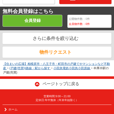
無料会員登録はこちら
公開物件数：
0
件
会員登録
会員物件数：
0
件
さらに条件を絞り込む
物件リクエスト
【住まいの広場】相模原市・八王子市・町田市の戸建てやマンションなど不動
産
>
(戸建(売買))路線・駅から探す
>
小田急電鉄小田急小田原線
>
本厚木駅の
戸建(売買)
ページトップに戻る
営業時間:9:00～21:00
定休日:年中無休（年末年始除く）
ホーム