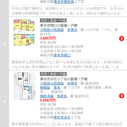
神奈川県
厚木市
妻田南
２丁目
中古の戸建て物件は、経済的なメリットが大きいのが特徴です。お手入れ
が簡単なIH調理器です。日中心地よく過ごせる、南向きの物件はいかがで
しょうか。TVインターホン付きでお子様の...
売買｜新築一戸建
厚木市関口の新築一戸建
小田急小田原線
「
本厚木
」駅 バス17分 「バス」 停
歩11分
3,680万円
間取:
3LDK
建物面積:
101.00㎡ / 30.55坪
土地面積:
140.50㎡ / 42.5坪
神奈川県
厚木市
関口
通風良好な居住環境はどなた様でも快適な生活が送れます。水道代節約に
つながる追い焚き機能付きです。3LDKの物件で快適な日々を過ごしまし
ょう。大型の洗面ボウルが特徴的な、洗髪洗...
売買｜新築一戸建
厚木市水引２丁目の新築一戸建
小田急小田原線
「
本厚木
」駅 徒歩18分
相模線
「
厚木
」駅 バス7分 「合同庁舎前（厚木
市）」 停歩6分
相鉄本線
「
海老名
」駅 徒歩51分
5,699万円
間取:
4LDK
建物面積:
108.05㎡ / 32.68坪
土地面積:
116.00㎡ / 35.09坪
神奈川県
厚木市
水引
２丁目
厚木警察署が478mのところにあります。新築の戸建てで気分爽快な生活