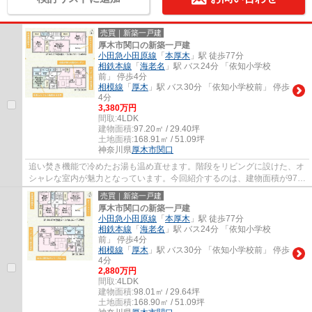
売買｜新築一戸建
厚木市関口の新築一戸建
小田急小田原線
「
本厚木
」駅 徒歩77分
相鉄本線
「
海老名
」駅 バス24分 「依知小学校
前」 停歩4分
相模線
「
厚木
」駅 バス30分 「依知小学校前」 停歩
4分
3,380万円
間取:
4LDK
建物面積:
97.20㎡ / 29.40坪
土地面積:
168.91㎡ / 51.09坪
神奈川県
厚木市
関口
追い焚き機能で冷めたお湯も温め直せます。階段をリビングに設けた、オ
シャレな室内が魅力となっています。今回紹介するのは、建物面積が97.2
平米。大人数でも不自由なく楽しめる、15...
売買｜新築一戸建
厚木市関口の新築一戸建
小田急小田原線
「
本厚木
」駅 徒歩77分
相鉄本線
「
海老名
」駅 バス24分 「依知小学校
前」 停歩4分
相模線
「
厚木
」駅 バス30分 「依知小学校前」 停歩
4分
2,880万円
間取:
4LDK
建物面積:
98.01㎡ / 29.64坪
土地面積:
168.90㎡ / 51.09坪