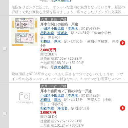
神奈川県
厚木市
関口
階段をリビングに設けた、オシャレな室内が魅力となっています。新築の
戸建てで気分爽快な生活を送りましょう。広々としたリビングに充実設備
のキッチンを備えた4LDK。浴室乾燥機のあ...
売買｜新築一戸建
厚木市関口の新築一戸建
小田急小田原線
「
本厚木
」駅 徒歩77分
相鉄本線
「
海老名
」駅 バス24分 「依知小学校
前」 停歩4分
相模線
「
厚木
」駅 バス30分 「依知小学校前」 停歩
4分
2,680万円
間取:
3LDK
建物面積:
87.06㎡ / 26.33坪
土地面積:
168.91㎡ / 51.09坪
神奈川県
厚木市
関口
建物面積は87.06平米となっており広さも十分ではないでしょうか。デザ
イン性のあるシステムキッチン付きなので、キッチンがお洒落なスペース
になっています。広い庭付きなので、お子様...
売買｜中古一戸建
厚木市妻田南２丁目の中古一戸建
小田急小田原線
「
本厚木
」駅 徒歩22分
相模線
「
厚木
」駅 バス12分 「三家入口（神奈川
県）」 停歩5分
相鉄本線
「
海老名
」駅 徒歩51分
3,090万円
間取:
3LDK
建物面積:
75.76㎡ / 22.91坪
土地面積:
101.24㎡ / 30.62坪