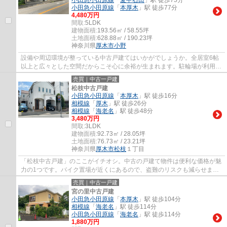
小田急小田原線
「
本厚木
」駅 徒歩77分
4,480万円
間取:
5LDK
建物面積:
193.56㎡ / 58.55坪
土地面積:
628.88㎡ / 190.23坪
神奈川県
厚木市
小野
設備や周辺環境が整っている中古戸建てはいかがでしょうか。全居室6帖
以上と広々とした空間だからこそ心に余裕が生まれます。駐輪場が利用で
きるので、自転車の盗難の心配がありません...
売買｜中古一戸建
松枝中古戸建
小田急小田原線
「
本厚木
」駅 徒歩16分
相模線
「
厚木
」駅 徒歩26分
相模線
「
海老名
」駅 徒歩48分
3,480万円
間取:
3LDK
建物面積:
92.73㎡ / 28.05坪
土地面積:
76.73㎡ / 23.21坪
神奈川県
厚木市
松枝
１丁目
「松枝中古戸建」のここがイチオシ。中古の戸建て物件は便利な価格が魅
力の1つです。バイク置場が近くにあるので、盗難のリスクも減らせま
す。IHクッキングヒーターを使用したキッチン...
売買｜中古一戸建
宮の里中古戸建
小田急小田原線
「
本厚木
」駅 徒歩104分
相模線
「
海老名
」駅 徒歩114分
小田急小田原線
「
海老名
」駅 徒歩114分
1,880万円