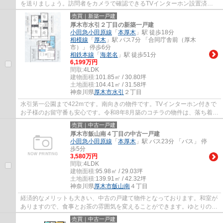
を送りましょう。訪問者をカメラで確認できるTVインターホン設置済
み。新築ならではの「新しさ」がとても魅力です...
売買｜新築一戸建
厚木市水引２丁目の新築一戸建
小田急小田原線
「
本厚木
」駅 徒歩18分
相模線
「
厚木
」駅 バス7分 「合同庁舎前（厚木
市）」 停歩6分
相鉄本線
「
海老名
」駅 徒歩51分
6,199万円
間取:
4LDK
建物面積:
101.85㎡ / 30.80坪
土地面積:
104.41㎡ / 31.58坪
神奈川県
厚木市
水引
２丁目
水引第一公園まで422mです。南向きの物件です。TVインターホン付きで
お子様のお留守番も安心です。令和8年8月築のコチラの物件は、落ち着き
のある室内が魅力的です。厚木市エリアには...
売買｜中古一戸建
厚木市飯山南４丁目の中古一戸建
小田急小田原線
「
本厚木
」駅 バス23分 「バス」 停
歩5分
3,580万円
間取:
4LDK
建物面積:
95.98㎡ / 29.03坪
土地面積:
139.91㎡ / 42.32坪
神奈川県
厚木市
飯山南
４丁目
経済的なメリットも大きい、中古の戸建て物件となっております。和室が
ありますので、食事とお茶の雰囲気を変えることができます。ゆとりのあ
る快適なお住まいをお探しの場合は当社の4...
売買｜中古一戸建