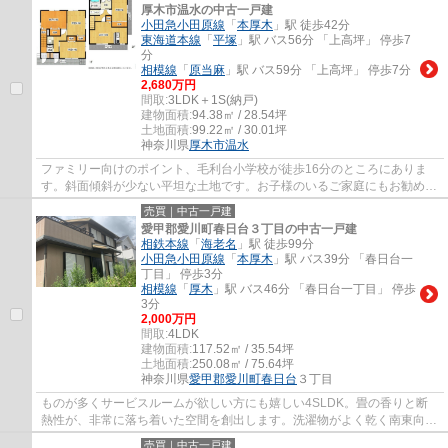
厚木市温水の中古一戸建
小田急小田原線
「
本厚木
」駅 徒歩42分
東海道本線
「
平塚
」駅 バス56分 「上高坪」 停歩7
分
相模線
「
原当麻
」駅 バス59分 「上高坪」 停歩7分
2,680万円
間取:
3LDK＋1S(納戸)
建物面積:
94.38㎡ / 28.54坪
土地面積:
99.22㎡ / 30.01坪
神奈川県
厚木市
温水
ファミリー向けのポイント、毛利台小学校が徒歩16分のところにありま
す。斜面傾斜が少ない平坦な土地です。お子様のいるご家庭にもお勧め。
伸び伸びと生活できる中古戸建て物件がコチ...
売買｜中古一戸建
愛甲郡愛川町春日台３丁目の中古一戸建
相鉄本線
「
海老名
」駅 徒歩99分
小田急小田原線
「
本厚木
」駅 バス39分 「春日台一
丁目」 停歩3分
相模線
「
厚木
」駅 バス46分 「春日台一丁目」 停歩
3分
2,000万円
間取:
4LDK
建物面積:
117.52㎡ / 35.54坪
土地面積:
250.08㎡ / 75.64坪
神奈川県
愛甲郡愛川町
春日台
３丁目
ものが多くサービスルームが欲しい方にも嬉しい4SLDK。畳の香りと断
熱性が、非常に落ち着いた空間を創出します。洗濯物がよく乾く南東向き
がオススメポイントです。床暖房は火災ややけ...
売買｜中古一戸建