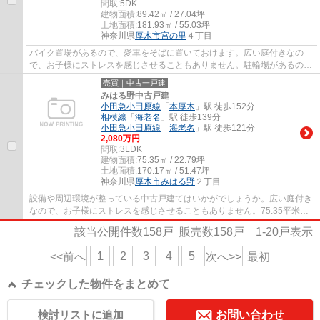
間取:
5DK
建物面積:
89.42㎡ / 27.04坪
土地面積:
181.93㎡ / 55.03坪
神奈川県
厚木市
宮の里
４丁目
バイク置場があるので、愛車をそばに置いておけます。広い庭付きなの
で、お子様にストレスを感じさせることもありません。駐輪場があるの
で、バイクも自転車も置いておくことができま...
売買｜中古一戸建
みはる野中古戸建
小田急小田原線
「
本厚木
」駅 徒歩152分
相模線
「
海老名
」駅 徒歩139分
小田急小田原線
「
海老名
」駅 徒歩121分
2,080万円
間取:
3LDK
建物面積:
75.35㎡ / 22.79坪
土地面積:
170.17㎡ / 51.47坪
神奈川県
厚木市
みはる野
２丁目
設備や周辺環境が整っている中古戸建てはいかがでしょうか。広い庭付き
なので、お子様にストレスを感じさせることもありません。75.35平米程
の建物面積でスペースも十分。バイク置場が...
該当公開件数
158
戸 販売数
158
戸
1-20
戸表示
1
2
3
4
5
<<前へ
次へ>>
最初
チェックした物件をまとめて
検討リストに追加
お問い合わせ