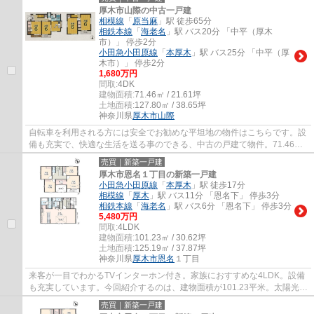
厚木市山際の中古一戸建
相模線
「
原当麻
」駅 徒歩65分
相鉄本線
「
海老名
」駅 バス20分 「中平（厚木
市）」 停歩2分
小田急小田原線
「
本厚木
」駅 バス25分 「中平（厚
木市）」 停歩2分
1,680万円
間取:
4DK
建物面積:
71.46㎡ / 21.61坪
土地面積:
127.80㎡ / 38.65坪
神奈川県
厚木市
山際
自転車を利用される方には安全でお勧めな平坦地の物件はこちらです。設
備も充実で、快適な生活を送る事のできる、中古の戸建て物件。71.46平
米程の建物面積でスペースも十分。住まいの...
売買｜新築一戸建
厚木市恩名１丁目の新築一戸建
小田急小田原線
「
本厚木
」駅 徒歩17分
相模線
「
厚木
」駅 バス11分 「恩名下」 停歩3分
相鉄本線
「
海老名
」駅 バス6分 「恩名下」 停歩3分
5,480万円
間取:
4LDK
建物面積:
101.23㎡ / 30.62坪
土地面積:
125.19㎡ / 37.87坪
神奈川県
厚木市
恩名
１丁目
来客が一目でわかるTVインターホン付き。家族におすすめな4LDK。設備
も充実しています。今回紹介するのは、建物面積が101.23平米。太陽光発
電システムで暮らしを豊かにして、地球にや...
売買｜新築一戸建