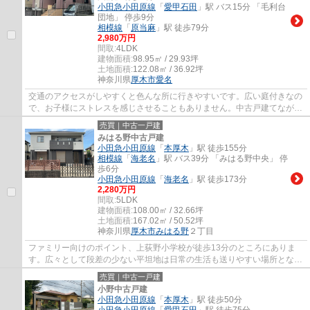
小田急小田原線
「
愛甲石田
」駅 バス15分 「毛利台
団地」 停歩9分
相模線
「
原当麻
」駅 徒歩79分
2,980万円
間取:
4LDK
建物面積:
98.95㎡ / 29.93坪
土地面積:
122.08㎡ / 36.92坪
神奈川県
厚木市
愛名
交通のアクセスがしやすくと色んな所に行きやすいです。広い庭付きなの
で、お子様にストレスを感じさせることもありません。中古戸建てなが
ら、室内はとてもきれいです。火が出ないIH...
売買｜中古一戸建
みはる野中古戸建
小田急小田原線
「
本厚木
」駅 徒歩155分
相模線
「
海老名
」駅 バス39分 「みはる野中央」 停
歩6分
小田急小田原線
「
海老名
」駅 徒歩173分
2,280万円
間取:
5LDK
建物面積:
108.00㎡ / 32.66坪
土地面積:
167.02㎡ / 50.52坪
神奈川県
厚木市
みはる野
２丁目
ファミリー向けのポイント、上荻野小学校が徒歩13分のところにありま
す。広々として段差の少ない平坦地は日常の生活も送りやすい場所となっ
ております。住まいの広場が心地良いお住ま...
売買｜中古一戸建
小野中古戸建
小田急小田原線
「
本厚木
」駅 徒歩50分
小田急小田原線
「
愛甲石田
」駅 徒歩75分