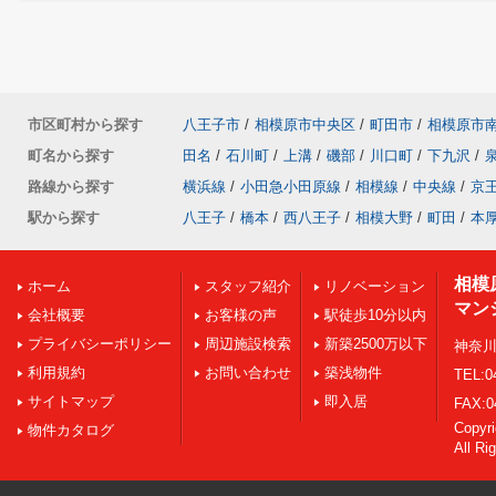
市区町村から探す
八王子市
/
相模原市中央区
/
町田市
/
相模原市
町名から探す
田名
/
石川町
/
上溝
/
磯部
/
川口町
/
下九沢
/
路線から探す
横浜線
/
小田急小田原線
/
相模線
/
中央線
/
京
駅から探す
八王子
/
橋本
/
西八王子
/
相模大野
/
町田
/
本
相模
ホーム
スタッフ紹介
リノベーション
マン
会社概要
お客様の声
駅徒歩10分以内
プライバシーポリシー
周辺施設検索
新築2500万以下
神奈川
利用規約
お問い合わせ
築浅物件
TEL:0
サイトマップ
即入居
FAX:0
Copy
物件カタログ
All Ri