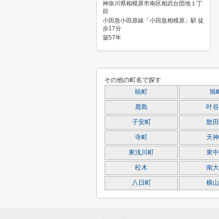
神奈川県相模原市南区相武台団地１丁
目
小田急小田原線「小田急相模原」駅 徒
歩17分
築57年
その他の町名で探す
暁町
旭
鹿島
叶谷
子安町
散田
寺町
天神
東浅川町
東中
松木
南大
八日町
横山