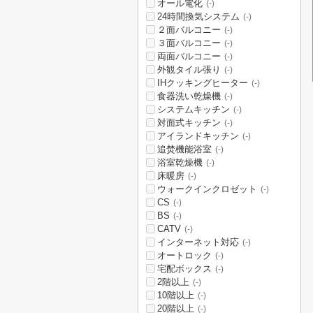
オール電化
(-)
24時間換気システム
(-)
２面バルコニー
(-)
３面バルコニー
(-)
両面バルコニー
(-)
外観タイル張り
(-)
IHクッキングヒーター
(-)
食器洗い乾燥機
(-)
システムキッチン
(-)
対面式キッチン
(-)
アイランドキッチン
(-)
追焚機能浴室
(-)
浴室乾燥機
(-)
床暖房
(-)
ウォークインクロゼット
(-)
CS
(-)
BS
(-)
CATV
(-)
インターネット対応
(-)
オートロック
(-)
宅配ボックス
(-)
2階以上
(-)
10階以上
(-)
20階以上
(-)