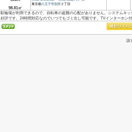
東京都
八王子市
別所
２丁目
98.81㎡
駐輪場が利用できるので、自転車の盗難の心配がありません。システムキッ
好評です。24時間対応なのでいつでもゴミ出し可能です。TVインターホン付き
該