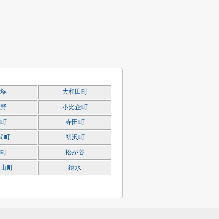
大塚
大和田町
越野
小比企町
台町
寺田町
間町
初沢町
本町
松が谷
横山町
鑓水