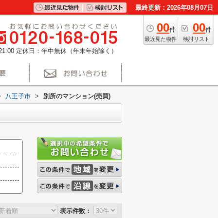
最終更新：2026年08月07日
00
00
件
件
最近見た物件
検討リスト
1:00
定休日：年中無休（年末年始除く）
>
八王子市
>
別所のマンション(売買)
表示件数：