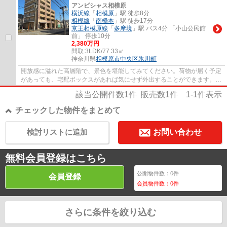
アンビシャス相模原
横浜線
「
相模原
」駅 徒歩8分
相模線
「
南橋本
」駅 徒歩17分
京王相模原線
「
多摩境
」駅 バス4分 「小山公民館
前」 停歩10分
2,380万円
間取:
3LDK/77.33㎡
神奈川県
相模原市中央区
氷川町
開放感に溢れた高層階で、景色を堪能してみてください。荷物が届く予定
があっても、宅配ボックスがあれば気にせず外出することができます。駅
から徒歩8分圏内に立地しています。広々と...
該当公開件数
1
件 販売数
1
件
1-1
件表示
チェックした物件をまとめて
検討リストに追加
お問い合わせ
無料会員登録はこちら
公開物件数：
0
件
会員登録
会員物件数：
0
件
さらに条件を絞り込む