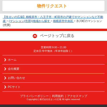
物件リクエスト
【住まいの広場】相模原市・八王子市・町田市の戸建てやマンションなど不動
産
>
(マンション(売買))地域から探す
>
相模原市中央区
>
氷川町のマンション
(売買)
ページトップに戻る
営業時間:9:00～21:00
定休日:年中無休（年末年始除く）
ホーム
会社概要
お問い合わせ
PCサイト
プライバシーポリシー
利用規約
｜アクセスマップ
｜
Copyright(c) 株式会社住まいの広場 All rights reserved.