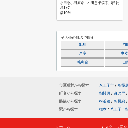
小田急小田原線「小田急相模原」駅 徒
歩17分
築19年
その他の町名で探す
旭町
岡
戸室
中依
毛利台
山
市区町村から探す
八王子市
/
相模
町名から探す
相模原
/
森の里
/
路線から探す
横浜線
/
相模線
/
駅から探す
橋本
/
八王子
/
ホーム
スタッフ紹介