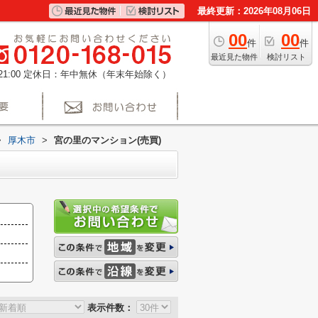
最終更新：2026年08月06日
00
00
件
件
最近見た物件
検討リスト
1:00
定休日：年中無休（年末年始除く）
>
厚木市
>
宮の里のマンション(売買)
表示件数：