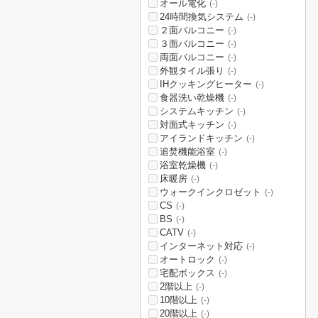
オール電化
(-)
24時間換気システム
(-)
２面バルコニー
(-)
３面バルコニー
(-)
両面バルコニー
(-)
外観タイル張り
(-)
IHクッキングヒーター
(-)
食器洗い乾燥機
(-)
システムキッチン
(-)
対面式キッチン
(-)
アイランドキッチン
(-)
追焚機能浴室
(-)
浴室乾燥機
(-)
床暖房
(-)
ウォークインクロゼット
(-)
CS
(-)
BS
(-)
CATV
(-)
インターネット対応
(-)
オートロック
(-)
宅配ボックス
(-)
2階以上
(-)
10階以上
(-)
20階以上
(-)