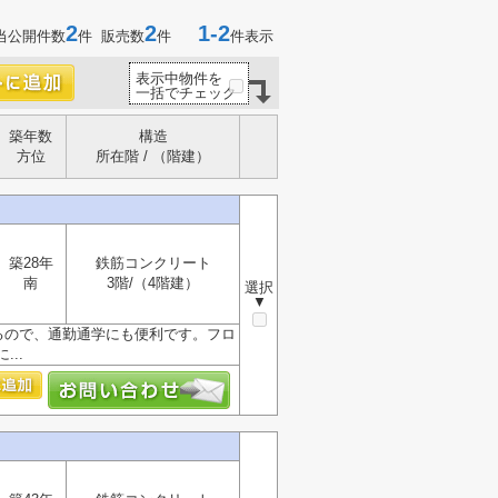
2
2
1-2
当公開件数
件 販売数
件
件表示
表示中物件を
一括でチェック
築年数
構造
方位
所在階 / （階建）
築28年
鉄筋コンクリート
南
3階/（4階建）
選択
▼
るので、通勤通学にも便利です。フロ
..