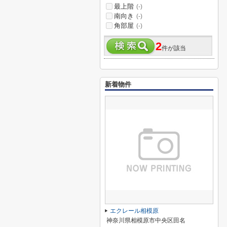
最上階
(-)
南向き
(-)
角部屋
(-)
2
件が該当
新着物件
エクレール相模原
神奈川県相模原市中央区田名