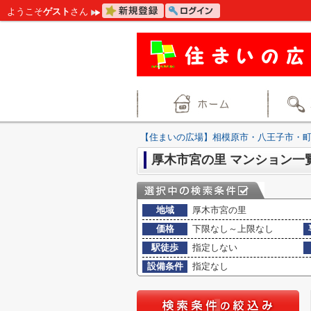
ようこそ
ゲスト
さん
【住まいの広場】相模原市・八王子市・
厚木市宮の里 マンション一
地域
厚木市宮の里
価格
下限なし～上限なし
駅徒歩
指定しない
設備条件
指定なし