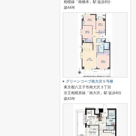
相模線「南橋本」駅 徒歩8分
築44年
グリーンコープ南大沢５号棟
東京都八王子市南大沢３丁目
京王相模原線「南大沢」駅 徒歩8分
築43年