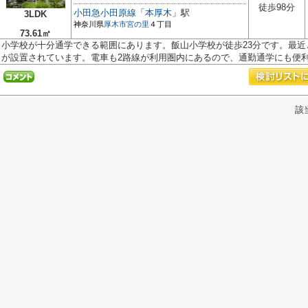
徒歩98分
小田急小田原線
「
本厚木
」駅
3LDK
神奈川県
厚木市
宮の里
４丁目
73.61㎡
小学校が十分通学できる範囲にあります。飯山小学校が徒歩23分です。最
が設置されています。電車も2路線が利用圏内にあるので、通勤通学にも便利で
該