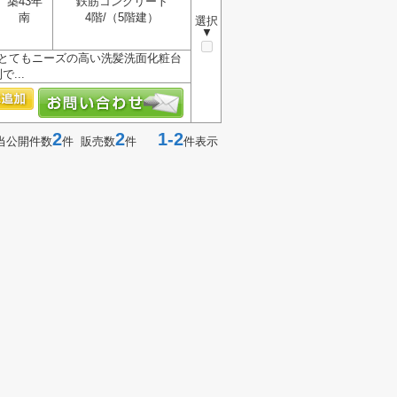
築43年
鉄筋コンクリート
南
4階/（5階建）
選択
▼
近とてもニーズの高い洗髪洗面化粧台
...
2
2
1-2
当公開件数
件 販売数
件
件表示