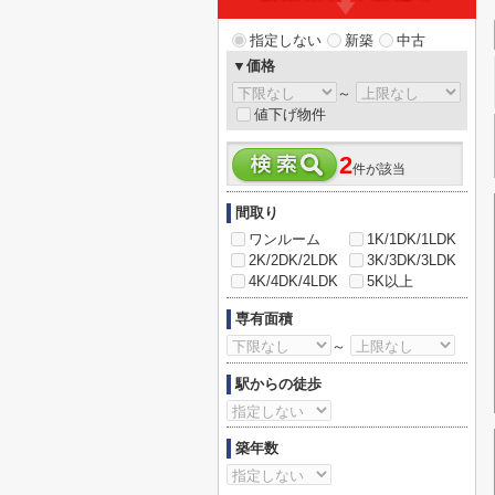
指定しない
新築
中古
▼価格
～
値下げ物件
2
件が該当
間取り
ワンルーム
1K/1DK/1LDK
2K/2DK/2LDK
3K/3DK/3LDK
4K/4DK/4LDK
5K以上
専有面積
～
駅からの徒歩
築年数