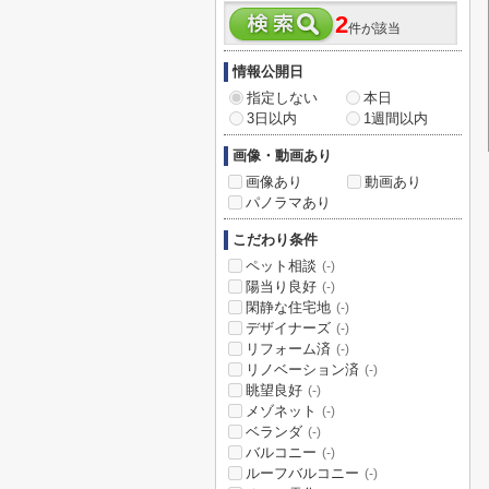
2
件が該当
情報公開日
指定しない
本日
3日以内
1週間以内
画像・動画あり
画像あり
動画あり
パノラマあり
こだわり条件
ペット相談
(-)
陽当り良好
(-)
閑静な住宅地
(-)
デザイナーズ
(-)
リフォーム済
(-)
リノベーション済
(-)
眺望良好
(-)
メゾネット
(-)
ベランダ
(-)
バルコニー
(-)
ルーフバルコニー
(-)