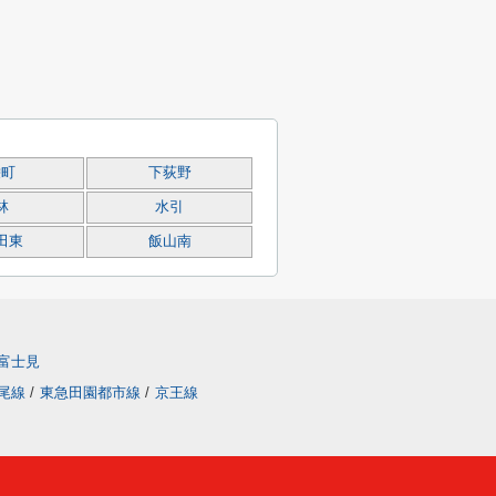
栄町
下荻野
林
水引
田東
飯山南
富士見
尾線
/
東急田園都市線
/
京王線