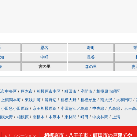
田
恩名
寿町
知
中町
長谷
際
宮の里
森の里
妻
原市中央区
/
厚木市
/
相模原市南区
/
町田市
/
座間市
/
相模原市緑区
上鶴間本町
/
東浅川町
/
淵野辺
/
相模大野
/
相模が丘
/
南大沢
/
大和田町
/
小田急小田原線
/
京王相模原線
/
小田急江ノ島線
/
中央線
/
八高線
/
京王高
相模大野
/
相模原
/
南橋本
/
本厚木
/
東林間
/
町田
/
中央林間
/
上溝
相模原市・八王子市・町田市の戸建てや
リノベーション