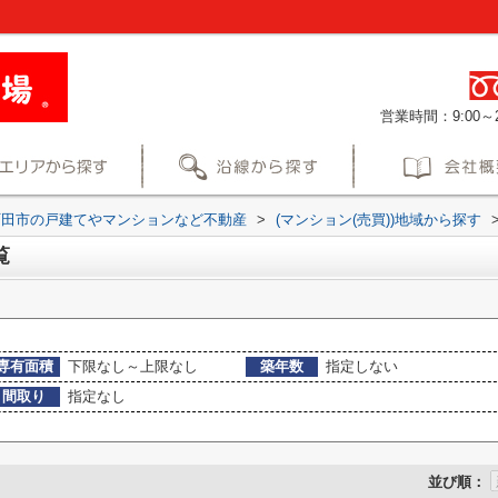
営業時間：9:00～2
町田市の戸建てやマンションなど不動産
>
(マンション(売買))地域から探す
覧
専有面積
下限なし～上限なし
築年数
指定しない
間取り
指定なし
並び順：