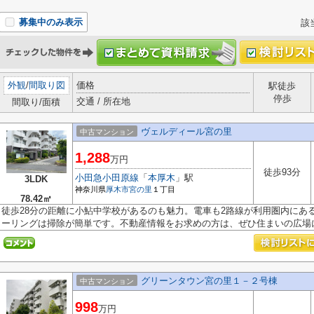
募集中のみ表示
該
外観
/
間取り図
価格
駅徒歩
停歩
交通 / 所在地
間取り/面積
ヴェルディール宮の里
中古マンション
1,288
万円
徒歩93分
小田急小田原線
「
本厚木
」駅
3LDK
神奈川県
厚木市
宮の里
１丁目
78.42㎡
徒歩28分の距離に小鮎中学校があるのも魅力。電車も2路線が利用圏内にあ
ーリングは掃除が簡単です。不動産情報をお求めの方は、ぜひ住まいの広場に.
グリーンタウン宮の里１－２号棟
中古マンション
998
万円