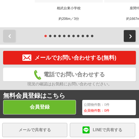
相武台東小学校
座間
約206m／3分
約1667
前
メールでお問い合わせする(無料)
電話でお問い合わせする
現況の確認はお気軽にお問い合わせください。
無料会員登録はこちら
公開物件数：
0
件
会員登録
会員物件数：
0
件
メールで共有する
LINEで共有する