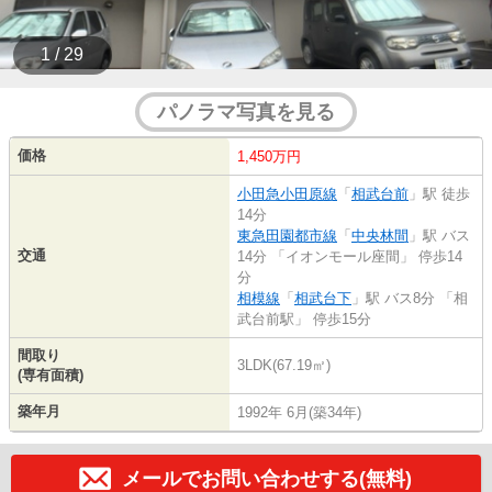
1 / 29
パノラマ写真を見る
価格
1,450万円
小田急小田原線
「
相武台前
」駅 徒歩
14分
東急田園都市線
「
中央林間
」駅 バス
交通
14分 「イオンモール座間」 停歩14
分
相模線
「
相武台下
」駅 バス8分 「相
武台前駅」 停歩15分
間取り
3LDK(67.19㎡)
(専有面積)
築年月
1992年 6月(築34年)
メールでお問い合わせする(無料)