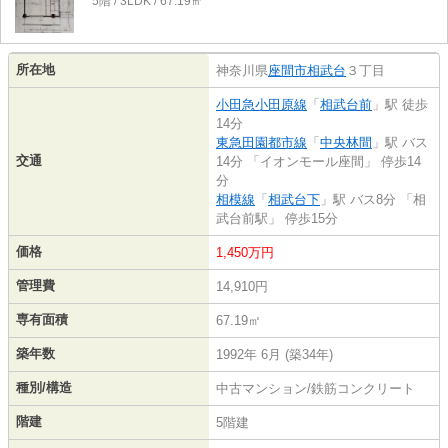
5階 / 3LDK / 67.19㎡
所在地
神奈川県
座間市
相武台
３丁目
小田急小田原線
「
相武台前
」駅 徒歩
14分
東急田園都市線
「
中央林間
」駅 バス
交通
14分 「イオンモール座間」 停歩14
分
相模線
「
相武台下
」駅 バス8分 「相
武台前駅」 停歩15分
価格
1,450万円
管理費
14,910円
専有面積
67.19㎡
築年数
1992年 6月 (築34年)
種別/構造
中古マンション/鉄筋コンクリート
階建
5階建