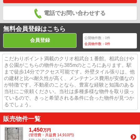
電話でお問い合わせする
無料会員登録はこちら
公開物件数：
0
件
会員登録
会員物件数：
0
件
こだわりポイント満載のクリオ相武台１番館。相武台けや
き公園がこちらの物件から385mのところにあります。駅
まで徒歩14分でアクセス可能です。外壁タイル張りは、他
の建材と比べ耐久性が高く、メンテナンス費用が安価なの
が特徴です。不動産のことなら、豊富な経験と知識のある
当社にご依頼ください。当社は多種多様な物件を取り扱っ
ているので、きっと希望される条件に合った物件が見つか
るでしょう。
販売物件一覧
1,450
万
円
(管理費・共益費 14,910円)