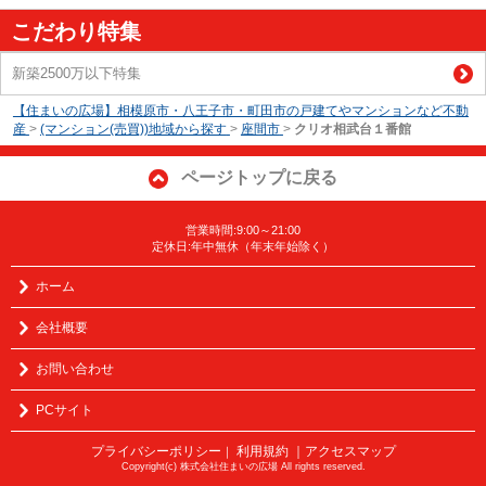
こだわり特集
新築2500万以下特集
【住まいの広場】相模原市・八王子市・町田市の戸建てやマンションなど不動
産
>
(マンション(売買))地域から探す
>
座間市
>
クリオ相武台１番館
ページトップに戻る
営業時間:9:00～21:00
定休日:年中無休（年末年始除く）
ホーム
会社概要
お問い合わせ
PCサイト
プライバシーポリシー
利用規約
｜アクセスマップ
｜
Copyright(c) 株式会社住まいの広場 All rights reserved.