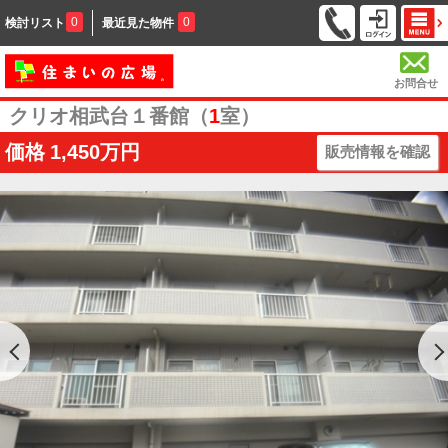
0
0
検討リスト
最近見た物件
お問合せ
クリオ相武台１番館（
1
室）
価格
1,450万円
販売情報を確認