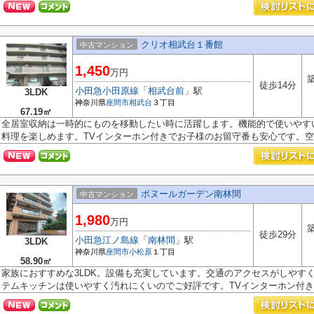
クリオ相武台１番館
中古マンション
1,450
万円
築
徒歩14分
小田急小田原線
「
相武台前
」駅
3LDK
神奈川県
座間市
相武台
３丁目
67.19㎡
全居室収納は一時的にものを移動したい時に活躍します。機能的で使いやす
料理を楽しめます。TVインターホン付きでお子様のお留守番も安心です。空き
ボヌールガーデン南林間
中古マンション
1,980
万円
築
徒歩29分
小田急江ノ島線
「
南林間
」駅
3LDK
神奈川県
座間市
小松原
１丁目
58.90㎡
家族におすすめな3LDK。設備も充実しています。交通のアクセスがしやす
テムキッチンは使いやすく汚れにくいのでご好評です。TVインターホン付きな