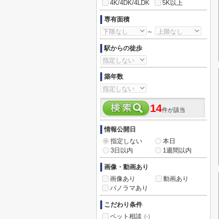
4K/4DK/4LDK
5K以上
専有面積
～
駅からの徒歩
築年数
14
件が該当
情報公開日
指定しない
本日
3日以内
1週間以内
画像・動画あり
画像あり
動画あり
パノラマあり
こだわり条件
ペット相談
(-)