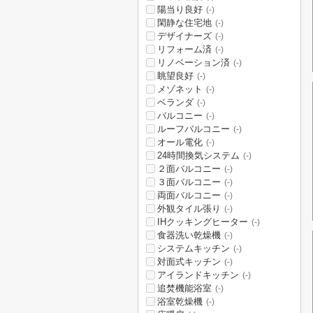
陽当り良好
(-)
閑静な住宅地
(-)
デザイナーズ
(-)
リフォーム済
(-)
リノベーション済
(-)
眺望良好
(-)
メゾネット
(-)
ベランダ
(-)
バルコニー
(-)
ルーフバルコニー
(-)
オール電化
(-)
24時間換気システム
(-)
２面バルコニー
(-)
３面バルコニー
(-)
両面バルコニー
(-)
外観タイル張り
(-)
IHクッキングヒーター
(-)
食器洗い乾燥機
(-)
システムキッチン
(-)
対面式キッチン
(-)
アイランドキッチン
(-)
追焚機能浴室
(-)
浴室乾燥機
(-)