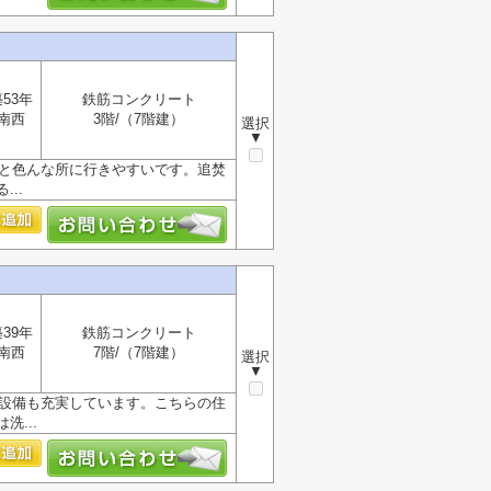
53年
鉄筋コンクリート
南西
3階/（7階建）
選択
▼
くと色んな所に行きやすいです。追焚
..
39年
鉄筋コンクリート
南西
7階/（7階建）
選択
▼
K。設備も充実しています。こちらの住
...