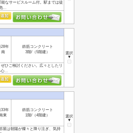
可能なサービスルーム付。駅までは徒
..
28年
鉄筋コンクリート
南
3階/（5階建）
選択
▼
で、ぜひご検討ください。広々としたリ
...
33年
鉄筋コンクリート
南東
1階/（4階建）
選択
▼
部屋は朝陽が燦々と降り注ぎ、気持