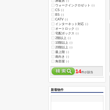
床暖房
(-)
ウォークインクロゼット
(-)
CS
(-)
BS
(-)
CATV
(-)
インターネット対応
(-)
オートロック
(-)
宅配ボックス
(-)
2階以上
(-)
10階以上
(-)
20階以上
(-)
最上階
(-)
南向き
(-)
角部屋
(-)
14
件が該当
新着物件