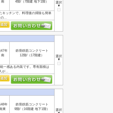
南
4階/（7階建 地下1階）
選択
▼
ったキッチンで、料理後の掃除も簡単
...
47年
鉄骨鉄筋コンクリート
南
12階/（17階建）
選択
▼
、統一感ある内装です。専有面積は
...
48年
鉄骨鉄筋コンクリート
南東
9階/（16階建 地下1階）
選択