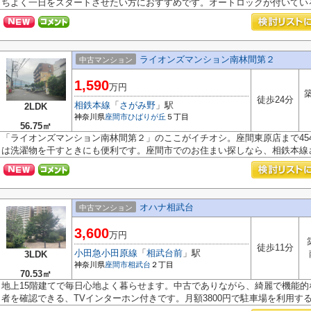
ちよく一日をスタートさせたい方におすすめです。オートロックが付いている.
ライオンズマンション南林間第２
中古マンション
1,590
万円
築
徒歩24分
相鉄本線
「
さがみ野
」駅
2LDK
神奈川県
座間市
ひばりが丘
５丁目
56.75㎡
「ライオンズマンション南林間第２」のここがイチオシ。座間東原店まで45
は洗濯物を干すときにも便利です。座間市でのお住まい探しなら、相鉄本線さ.
オハナ相武台
中古マンション
3,600
万円
徒歩11分
小田急小田原線
「
相武台前
」駅
3LDK
神奈川県
座間市
相武台
２丁目
70.53㎡
地上15階建てで毎日心地よく暮らせます。中古でありながら、綺麗で機能
者を確認できる、TVインターホン付きです。月額3800円で駐車場を利用するこ