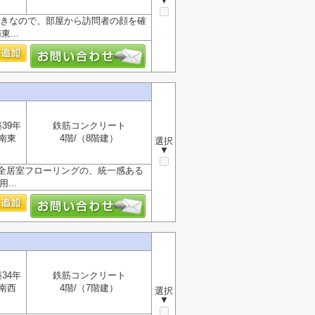
▼
付きなので、部屋から訪問者の顔を確
...
39年
鉄筋コンクリート
南東
4階/（8階建）
選択
▼
全居室フローリングの、統一感ある
...
34年
鉄筋コンクリート
南西
4階/（7階建）
選択
▼