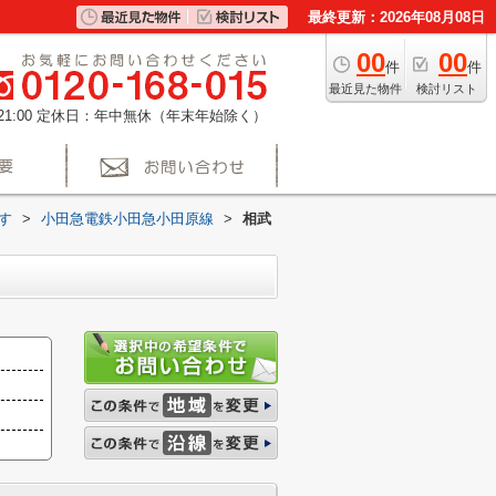
最終更新：2026年08月08日
00
00
件
件
最近見た物件
検討リスト
1:00
定休日：年中無休（年末年始除く）
す
>
小田急電鉄小田急小田原線
>
相武