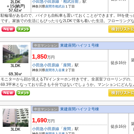
小田急小田原線
「
相武台前
」駅
2LDK
＋1S(納戸)
神奈川県
座間市
相武台
１丁目
57.62㎡
駐輪場があるので、バイクも自転車も置いておくことができます。IHを使
です。家族での生活にもぴったりな2LDKで落ち着いた生活。フローリングなの
東建座間ハイツ１号棟
中古マンション
1,850
万円
築
徒歩16分
小田急小田原線
「
座間
」駅
3LDK
神奈川県
座間市
入谷東
２丁目
69.30㎡
モニターから顔が見えるTVインターホン付きです。全居室フローリングの
69.3平米となっており広さも十分ではないでしょうか。マンションにどんな人が
東建座間ハイツ２号棟
中古マンション
1,690
万円
築
徒歩16分
小田急小田原線
「
座間
」駅
3LDK
神奈川県
座間市
入谷東
２丁目