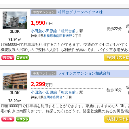
相武台グリーンハイツＡ棟
中古マンション
1,990
万円
築
徒歩22分
小田急小田原線
「
相武台前
」駅
3LDK
神奈川県
相模原市南区
新磯野
２丁目
71.94㎡
月額5000円で駐車場を利用することができます。交通のアクセスがしやす
機能設置の浴室なので翌日の入浴にも利便性が高いです。バイク置き場がある.
ライオンズマンション相武台前
中古マンション
2,299
万円
築
徒歩16分
小田急小田原線
「
相武台前
」駅
3LDK
神奈川県
座間市
広野台
１丁目
78.20㎡
月額10000円で駐車場を利用することができます。家族におすすめな3LD
宅の向きは南西向きです。お探しの方はどうぞ。浴室乾燥機のあるお風呂場は洗