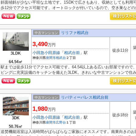
斜面傾斜が少ない平坦な土地です。1SDKで広さもあり、収納としても利用
歩12分でアクセス可能です。オートロックが付いているので、空き巣などの危.
リリファ相武台
中古マンション
3,490
万円
築
徒歩11分
小田急小田原線
「
相武台前
」駅
3LDK
神奈川県
座間市
相武台
２丁目
64.54㎡
駅までは徒歩11分でアクセス可能です。64.54以上ある広いお部屋ですの
ビングに充実設備のキッチンを備えた3LDK。きれいな中古マンションで住み心
リバティーパレス相武台前
中古マンション
1,980
万円
築
徒歩18分
小田急小田原線
「
相武台前
」駅
3DK
神奈川県
座間市
広野台
１丁目
50.76㎡
追焚機能浴室は入浴時間がばらばらなご家族にオススメです。南東向きのお