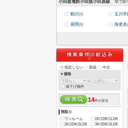
小田急電鉄小田急小田原線
駅で絞
鶴川
玉川学
(4)
座間
海老名
(9)
指定しない
新築
中古
▼価格
～
値下げ物件
14
件が該当
間取り
ワンルーム
1K/1DK/1LDK
2K/2DK/2LDK
3K/3DK/3LDK