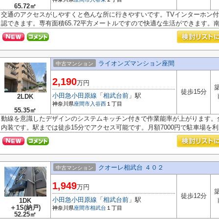
65.72㎡
交通のアクセスがしやすくと色んな所に行きやすいです。TVインターホン
認できます。専有面積65.72平方メートルですので快適な生活ができます。南東
ライオンズマンション座間
中古マンション
2,190
万円
築
徒歩15分
小田急小田原線
「
相武台前
」駅
2LDK
神奈川県
座間市
入谷西
１丁目
55.35㎡
動線を意識したデザインのシステムキッチン付きで作業能率が上がります。
内装です。駅までは徒歩15分でアクセス可能です。月額7000円で駐車場を利用
クオーレ相武台 ４０２
中古マンション
1,949
万円
築
徒歩12分
小田急小田原線
「
相武台前
」駅
1DK
＋1S(納戸)
神奈川県
座間市
相武台
１丁目
52.25㎡