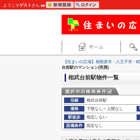
ようこそ
ゲスト
さん
【住まいの広場】相模原市・八王子市・
台前駅のマンション(売買)
相武台前駅物件一覧
沿線
相武台前駅
価格
下限なし～上限なし
駅徒歩
指定しない
設備条件
指定なし