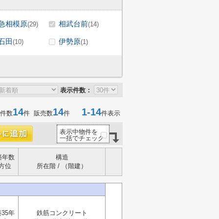
急相模原
相武台前
(29)
(14)
石田
伊勢原
(10)
(1)
表示件数：
14
14
1-14
件数
件 販売数
件
件表示
表示中物件を
一括でチェック
築年数
構造
方位
所在階 / （階建）
35年
鉄筋コンクリート