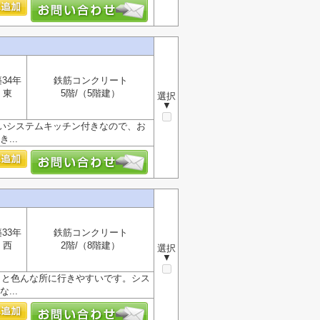
34年
鉄筋コンクリート
東
5階/（5階建）
選択
▼
いシステムキッチン付きなので、お
...
33年
鉄筋コンクリート
西
2階/（8階建）
選択
▼
くと色んな所に行きやすいです。シス
...