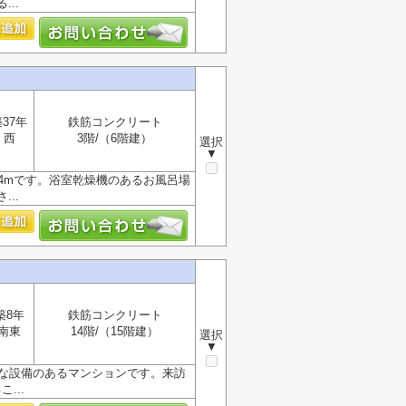
..
37年
鉄筋コンクリート
西
3階/（6階建）
選択
▼
4mです。浴室乾燥機のあるお風呂場
..
築8年
鉄筋コンクリート
南東
14階/（15階建）
選択
▼
的な設備のあるマンションです。来訪
...