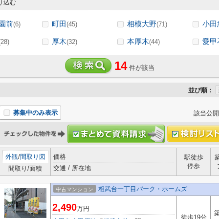
り込む
園前
町田
相模大野
小田
(6)
(45)
(71)
厚木
本厚木
愛甲
(28)
(32)
(44)
14
件が該当
並び順：
募集中のみ表示
該当公開
外観
/
間取り図
価格
駅徒歩
停歩
交通 / 所在地
間取り/面積
相武台一丁目パーク・ホームズ
中古マンション
2,490
万円
築
徒歩19分