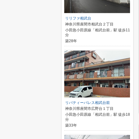
リリファ相武台
神奈川県座間市相武台２丁目
小田急小田原線「相武台前」駅 徒歩11
分
築28年
リバティーパレス相武台前
神奈川県座間市広野台１丁目
小田急小田原線「相武台前」駅 徒歩18
分
築33年