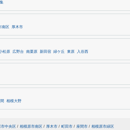
特集
市南区
厚木市
小松原
広野台
南栗原
新田宿
緑ケ丘
東原
入谷西
林間
相模大野
原市中央区
/
相模原市南区
/
厚木市
/
町田市
/
座間市
/
相模原市緑区