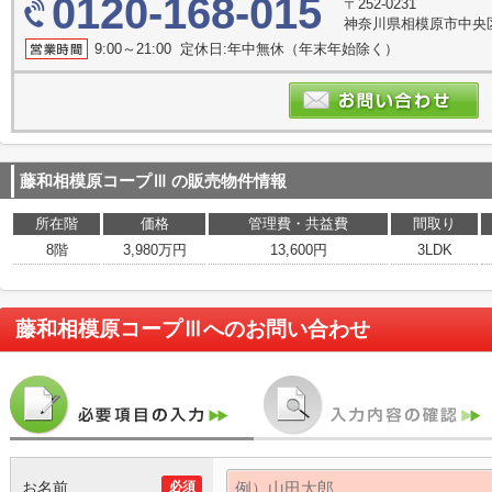
0120-168-015
〒252-0231
神奈川県相模原市中央区
9:00～21:00 定休日:年中無休（年末年始除く）
藤和相模原コープⅢ
の販売物件情報
所在階
価格
管理費・共益費
間取り
8階
3,980万円
13,600円
3LDK
藤和相模原コープⅢ
へのお問い合わせ
お名前
必須