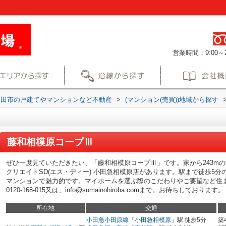
営業時間：9:00～2
町田市の戸建てやマンションなど不動産
>
(マンション(売買))地域から探す
藤和相模原コープⅢ
ぜひ一度見ていただきたい、「藤和相模原コープⅢ」です。家から243m
クリエイトSD(エス・ディー) 小田急相模原店があります。駅まで徒歩5
マンションで魅力的です。マイホームを選ぶ際のこだわりやご要望など住
0120-168-015又は、info@sumainohiroba.comまで。お待ちしております。
所在地
交通
小田急小田原線
「
小田急相模原
」駅 徒歩5分
築