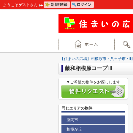
ようこそ
ゲスト
さん
【住まいの広場】相模原市・八王子市・
藤和相模原コープⅢ
▼ご希望の物件をお探しします
同じエリアの物件
座間市
相模が丘