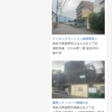
ライオンズマンション南林間第２
神奈川県座間市ひばりが丘５丁目
相鉄本線「さがみ野」駅 徒歩24分
築37年
藤和シティコープ相模が丘
神奈川県座間市相模が丘２丁目