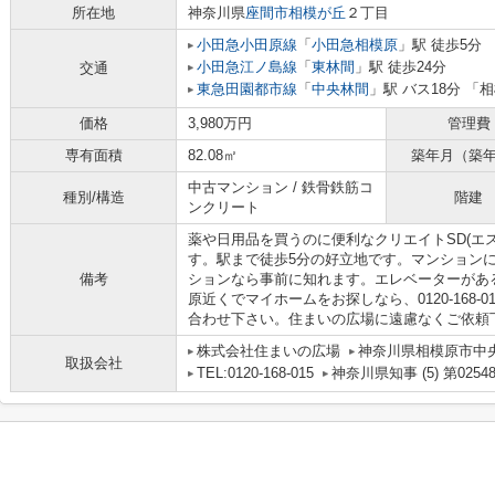
所在地
神奈川県
座間市
相模が丘
２丁目
小田急小田原線
「
小田急相模原
」駅 徒歩5分
小田急江ノ島線
「
東林間
」駅 徒歩24分
交通
東急田園都市線
「
中央林間
」駅 バス18分 「
価格
3,980万円
管理費
専有面積
82.08㎡
築年月（築
中古マンション / 鉄骨鉄筋コ
種別/構造
階建
ンクリート
薬や日用品を買うのに便利なクリエイトSD(エス
す。駅まで徒歩5分の好立地です。マンション
備考
ションなら事前に知れます。エレベーターがあ
原近くでマイホームをお探しなら、0120-168-015やi
合わせ下さい。住まいの広場に遠慮なくご依頼
株式会社住まいの広場
神奈川県相模原市中央
取扱会社
TEL:0120-168-015
神奈川県知事 (5) 第0254