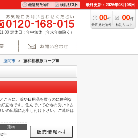
最終更新：2026年08月08日
00
00
件
件
最近見た物件
検討リスト
1:00
定休日：年中無休（年末年始除く）
>
座間市
>
藤和相模原コープⅢ
のところに、薬や日用品を買うのに便利な
分の好立地です。住んでいて心地の良い中古
まいの広場にお申し付け下さい。ご連絡は
建物
販売情報へ
42年