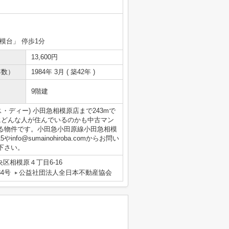
相模台」 停歩1分
13,600円
年数）
1984年 3月 ( 築42年 )
9階建
・ディー) 小田急相模原店まで243mで
にどんな人が住んでいるのかも中古マン
る物件です。小田急小田原線小田急相模
nfo@sumainohiroba.comからお問い
下さい。
区相模原４丁目6-16
84号
公益社団法人全日本不動産協会