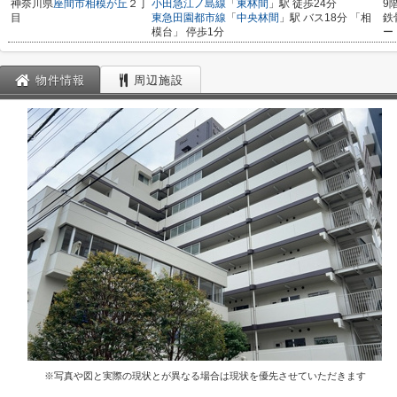
神奈川県
座間市
相模が丘
２丁
小田急江ノ島線
「
東林間
」駅 徒歩24分
9
目
東急田園都市線
「
中央林間
」駅 バス18分 「相
鉄
模台」 停歩1分
ー
物件情報
周辺施設
※写真や図と実際の現状とが異なる場合は現状を優先させていただきます