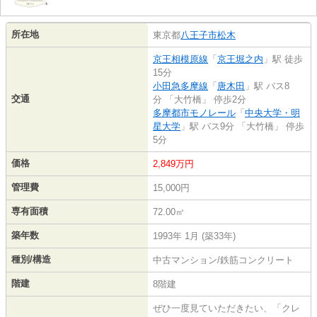
所在地
東京都
八王子市
松木
京王相模原線
「
京王堀之内
」駅 徒歩
15分
小田急多摩線
「
唐木田
」駅 バス8
交通
分 「大竹橋」 停歩2分
多摩都市モノレール
「
中央大学・明
星大学
」駅 バス9分 「大竹橋」 停歩
5分
価格
2,849万円
管理費
15,000円
専有面積
72.00㎡
築年数
1993年 1月 (築33年)
種別/構造
中古マンション/鉄筋コンクリート
階建
8階建
ぜひ一度見ていただきたい、「クレ