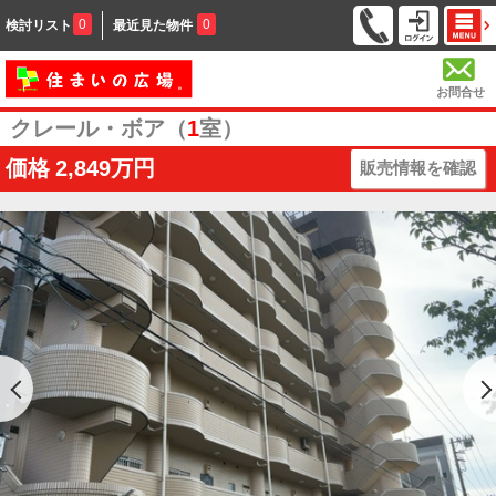
0
0
検討リスト
最近見た物件
お問合せ
クレール・ボア（
1
室）
価格
2,849万円
販売情報を確認