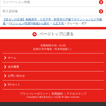
リノベーション特集
即入居特集
【住まいの広場】相模原市・八王子市・町田市の戸建てやマンションなど不動
産
>
(マンション(売買))地域から探す
>
八王子市
>
クレール・ボア
ページトップに戻る
営業時間:9:00～21:00
定休日:年中無休（年末年始除く）
ホーム
会社概要
お問い合わせ
PCサイト
プライバシーポリシー
利用規約
｜アクセスマップ
｜
Copyright(c) 株式会社住まいの広場 All rights reserved.