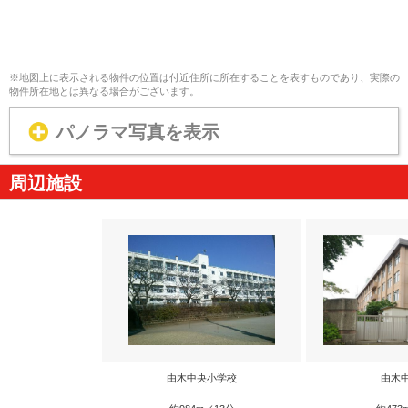
※地図上に表示される物件の位置は付近住所に所在することを表すものであり、実際の
物件所在地とは異なる場合がございます。
パノラマ写真を表示
周辺施設
由木中央小学校
由木