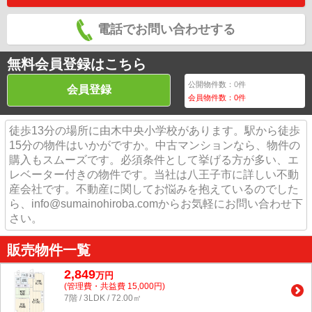
電話でお問い合わせする
無料会員登録はこちら
公開物件数：
0
件
会員登録
会員物件数：
0
件
徒歩13分の場所に由木中央小学校があります。駅から徒歩
15分の物件はいかがですか。中古マンションなら、物件の
購入もスムーズです。必須条件として挙げる方が多い、エ
レベーター付きの物件です。当社は八王子市に詳しい不動
産会社です。不動産に関してお悩みを抱えているのでした
ら、info@sumainohiroba.comからお気軽にお問い合わせ下
さい。
販売物件一覧
2,849
万
円
(管理費・共益費 15,000円)
7階 / 3LDK / 72.00㎡