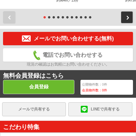
約984m／13分
約473
前
メールでお問い合わせする(無料)
電話でお問い合わせする
現況の確認はお気軽にお問い合わせください。
無料会員登録はこちら
公開物件数：
0
件
会員登録
会員物件数：
0
件
メールで共有する
LINEで共有する
こだわり特集