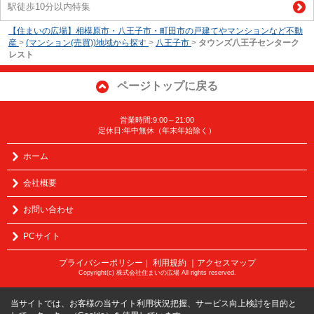
駅徒歩10分以内特集
【住まいの広場】相模原市・八王子市・町田市の戸建てやマンションなど不動
産
>
(マンション(売買))地域から探す
>
八王子市
>
タウンズ八王子センターク
レスト
ページトップに戻る
営業時間:9:00～21:00
定休日:年中無休（年末年始除く）
ホーム
会社概要
お問い合わせ
PCサイト
プライバシーポリシー
利用規約
｜アクセスマップ
｜
Copyright(c) 株式会社住まいの広場 All rights reserved.
当サイトでは、お客様の当サイト利用状況把握、サービス向上検討を目的と