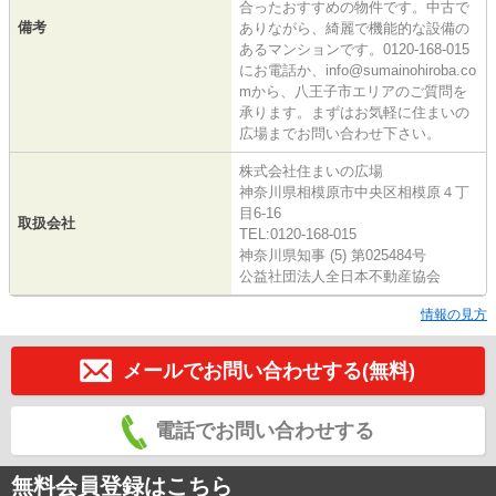
合ったおすすめの物件です。中古で
備考
ありながら、綺麗で機能的な設備の
あるマンションです。0120-168-015
にお電話か、info@sumainohiroba.co
mから、八王子市エリアのご質問を
承ります。まずはお気軽に住まいの
広場までお問い合わせ下さい。
株式会社住まいの広場
神奈川県相模原市中央区相模原４丁
目6-16
取扱会社
TEL:0120-168-015
神奈川県知事 (5) 第025484号
公益社団法人全日本不動産協会
情報の見方
メールでお問い合わせする(無料)
電話でお問い合わせする
無料会員登録はこちら