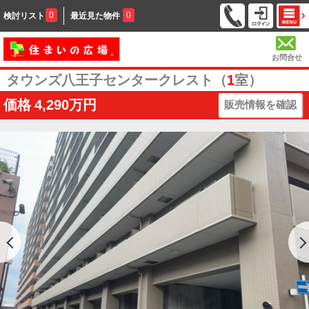
0
0
検討リスト
最近見た物件
お問合せ
タウンズ八王子センタークレスト（
1
室）
価格
4,290万円
販売情報を確認