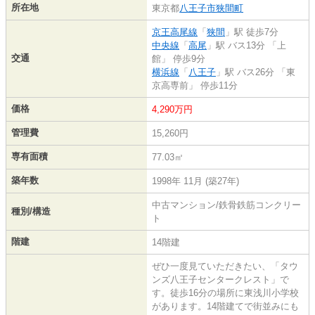
所在地
東京都
八王子市
狭間町
京王高尾線
「
狭間
」駅 徒歩7分
中央線
「
高尾
」駅 バス13分 「上
交通
館」 停歩9分
横浜線
「
八王子
」駅 バス26分 「東
京高専前」 停歩11分
価格
4,290万円
管理費
15,260円
専有面積
77.03㎡
築年数
1998年 11月 (築27年)
中古マンション/鉄骨鉄筋コンクリー
種別/構造
ト
階建
14階建
ぜひ一度見ていただきたい、「タウ
ンズ八王子センタークレスト」で
す。徒歩16分の場所に東浅川小学校
があります。14階建てで街並みにも