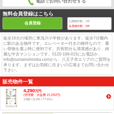
電話でお問い合わせする
無料会員登録はこちら
公開物件数：
0
件
会員登録
会員物件数：
0
件
徒歩16分の場所に東浅川小学校があります。徒歩7分圏内
に駅のある物件です。エレベーター付きの物件なので、重
い荷物を運ぶ時に便利です。共有部分も清潔感があり、綺
麗な中古マンションです。0120-168-015にお電話か、
info@sumainohiroba.comから、八王子市エリアのご質問を
承ります。まずはお気軽に住まいの広場までお問い合わせ
下さい。
販売物件一覧
4,290
万
円
(管理費・共益費 15,260円)
14階 / 2LDK / 77.03㎡