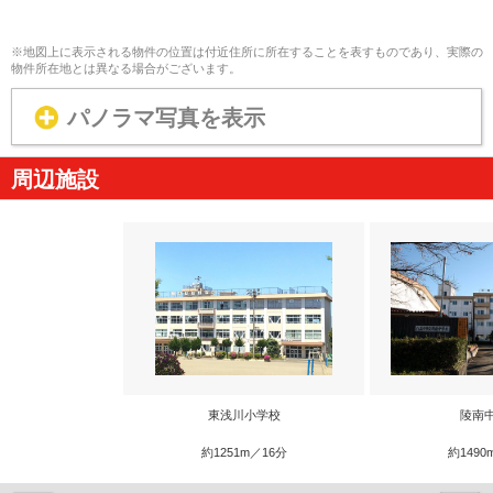
※地図上に表示される物件の位置は付近住所に所在することを表すものであり、実際の
物件所在地とは異なる場合がございます。
パノラマ写真を表示
周辺施設
東浅川小学校
陵南
約1251m／16分
約1490