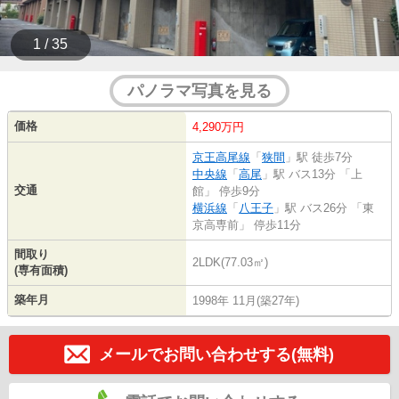
1 / 35
パノラマ写真を見る
価格
4,290万円
京王高尾線
「
狭間
」駅 徒歩7分
中央線
「
高尾
」駅 バス13分 「上
交通
館」 停歩9分
横浜線
「
八王子
」駅 バス26分 「東
京高専前」 停歩11分
間取り
2LDK(77.03㎡)
(専有面積)
築年月
1998年 11月(築27年)
メールでお問い合わせする(無料)