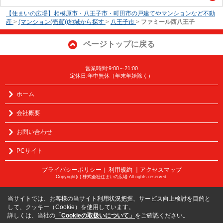
【住まいの広場】相模原市・八王子市・町田市の戸建てやマンションなど不動
産
>
(マンション(売買))地域から探す
>
八王子市
>
ファミール西八王子
ページトップに戻る
営業時間:9:00～21:00
定休日:年中無休（年末年始除く）
ホーム
会社概要
お問い合わせ
PCサイト
プライバシーポリシー
利用規約
｜アクセスマップ
｜
Copyright(c) 株式会社住まいの広場 All rights reserved.
当サイトでは、お客様の当サイト利用状況把握、サービス向上検討を目的と
して、クッキー（Cookie）を使用しています。
詳しくは、当社の
「Cookieの取扱いについて」
をご確認ください。