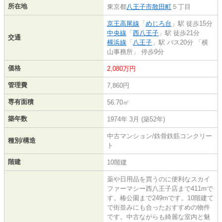
所在地
東京都
八王子市
散田町
５丁目
京王高尾線
「
めじろ台
」駅 徒歩15分
中央線
「
西八王子
」駅 徒歩21分
交通
横浜線
「
八王子
」駅 バス20分 「横
山事務所」 停歩9分
価格
2,080万円
管理費
7,860円
専有面積
56.70㎡
築年数
1974年 3月 (築52年)
中古マンション/鉄骨鉄筋コンクリー
種別/構造
ト
階建
10階建
薬や日用品を買うのに便利なスカイ
ファーマシー西八王子店まで411mで
す。椿公園まで249mです。10階建て
で街並みにも合ったおすすめの物件
です。中古ながらも綺麗な室内と魅