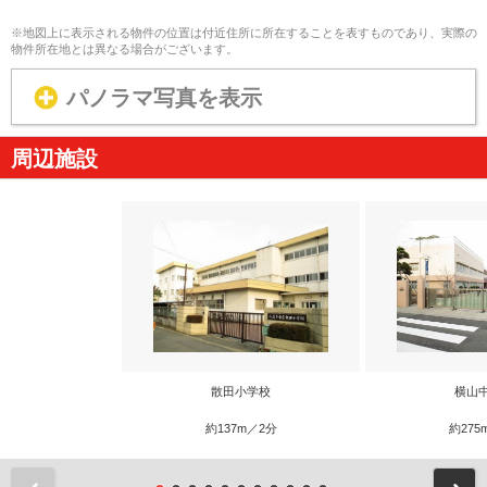
※地図上に表示される物件の位置は付近住所に所在することを表すものであり、実際の
物件所在地とは異なる場合がございます。
パノラマ写真を表示
周辺施設
散田小学校
横山
約137m／2分
約275