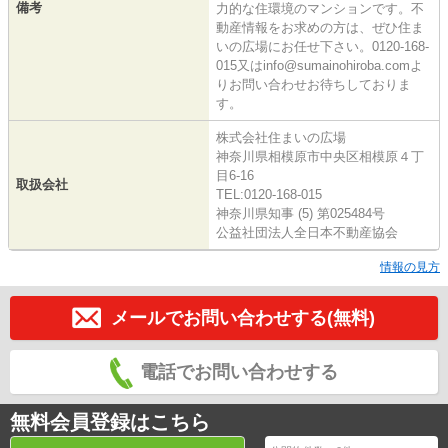
備考
力的な住環境のマンションです。不
動産情報をお求めの方は、ぜひ住ま
いの広場にお任せ下さい。0120-168-
015又はinfo@sumainohiroba.comよ
りお問い合わせお待ちしておりま
す。
株式会社住まいの広場
神奈川県相模原市中央区相模原４丁
目6-16
取扱会社
TEL:0120-168-015
神奈川県知事 (5) 第025484号
公益社団法人全日本不動産協会
情報の見方
メールでお問い合わせする(無料)
電話でお問い合わせする
無料会員登録はこちら