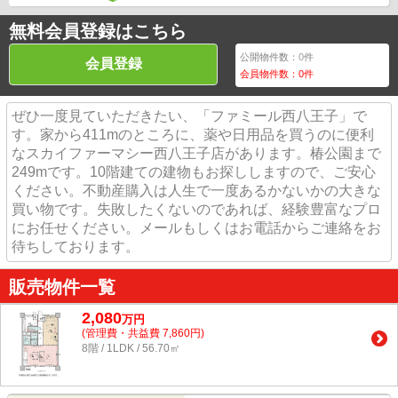
無料会員登録はこちら
公開物件数：
0
件
会員登録
会員物件数：
0
件
ぜひ一度見ていただきたい、「ファミール西八王子」で
す。家から411mのところに、薬や日用品を買うのに便利
なスカイファーマシー西八王子店があります。椿公園まで
249mです。10階建ての建物もお探ししますので、ご安心
ください。不動産購入は人生で一度あるかないかの大きな
買い物です。失敗したくないのであれば、経験豊富なプロ
にお任せください。メールもしくはお電話からご連絡をお
待ちしております。
販売物件一覧
2,080
万
円
(管理費・共益費 7,860円)
8階 / 1LDK / 56.70㎡