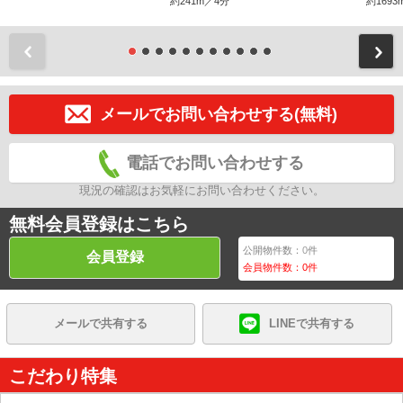
約241m／4分
約1693
前
メールでお問い合わせする(無料)
電話でお問い合わせする
現況の確認はお気軽にお問い合わせください。
無料会員登録はこちら
公開物件数：
0
件
会員登録
会員物件数：
0
件
メールで共有する
LINEで共有する
こだわり特集