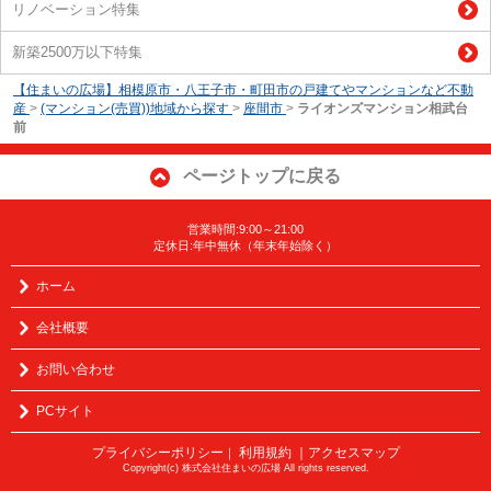
リノベーション特集
新築2500万以下特集
【住まいの広場】相模原市・八王子市・町田市の戸建てやマンションなど不動
産
>
(マンション(売買))地域から探す
>
座間市
>
ライオンズマンション相武台
前
ページトップに戻る
営業時間:9:00～21:00
定休日:年中無休（年末年始除く）
ホーム
会社概要
お問い合わせ
PCサイト
プライバシーポリシー
利用規約
｜アクセスマップ
｜
Copyright(c) 株式会社住まいの広場 All rights reserved.