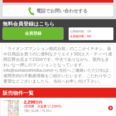
電話でお問い合わせする
無料会員登録はこちら
公開物件数：
0
件
会員登録
会員物件数：
0
件
「ライオンズマンション相武台前」のここがイチオシ。薬
や日用品を買うのに便利なクリエイトSD(エス・ディー) 座
間広野台店まで232mです。中古でありながら、室内もき
れいな一押しのマンションとなっています。
info@sumainohiroba.comから当社へご連絡いただければ、
座間市内の不動産情報をご紹介いたいます。こだわりやご
要望などございましたら、当社へお申し付け下さい。
販売物件一覧
2,299
万
円
(管理費・共益費 17,200円)
7階 / 3LDK / 78.20㎡