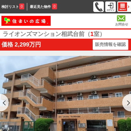
0
0
検討リスト
最近見た物件
お問合せ
ライオンズマンション相武台前（
1
室）
価格
2,299万円
販売情報を確認