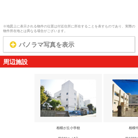
※地図上に表示される物件の位置は付近住所に所在することを表すものであり、実際の
物件所在地とは異なる場合がございます。
パノラマ写真を表示
周辺施設
相模が丘小学校
相模