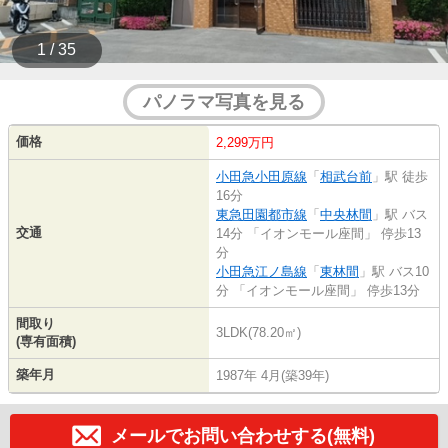
1 / 35
パノラマ写真を見る
価格
2,299万円
小田急小田原線
「
相武台前
」駅 徒歩
16分
東急田園都市線
「
中央林間
」駅 バス
交通
14分 「イオンモール座間」 停歩13
分
小田急江ノ島線
「
東林間
」駅 バス10
分 「イオンモール座間」 停歩13分
間取り
3LDK(78.20㎡)
(専有面積)
築年月
1987年 4月(築39年)
メールでお問い合わせする(無料)