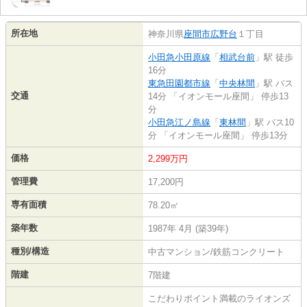
所在地
神奈川県
座間市
広野台
１丁目
小田急小田原線
「
相武台前
」駅 徒歩
16分
東急田園都市線
「
中央林間
」駅 バス
交通
14分 「イオンモール座間」 停歩13
分
小田急江ノ島線
「
東林間
」駅 バス10
分 「イオンモール座間」 停歩13分
価格
2,299万円
管理費
17,200円
専有面積
78.20㎡
築年数
1987年 4月 (築39年)
種別/構造
中古マンション/鉄筋コンクリート
階建
7階建
こだわりポイント満載のライオンズ